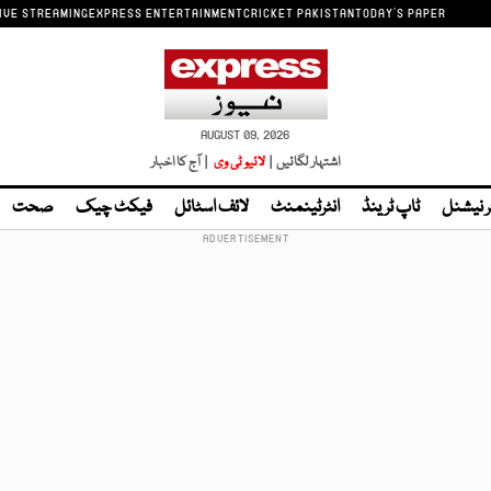
IVE STREAMING
EXPRESS ENTERTAINMENT
CRICKET PAKISTAN
TODAY'S PAPER
AUGUST 09, 2026
اشتہار لگائیں |
لائیو ٹی وی
| آج کا اخبار
ر نیشنل
ٹاپ ٹرینڈ
انٹرٹینمنٹ
لائف اسٹائل
فیکٹ چیک
صحت