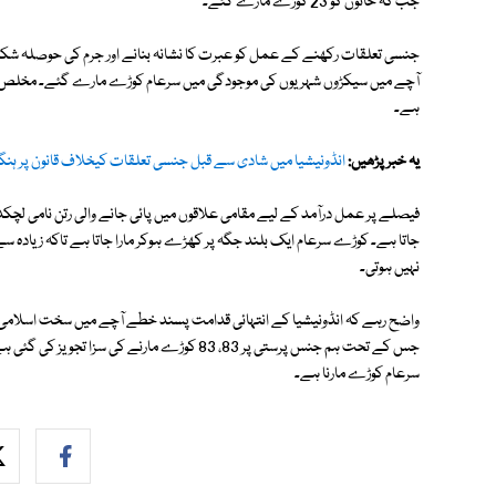
جب کہ خاتون کو 23 کوڑے مارے گئے۔
آچے میں سیکڑوں شہریوں کی موجودگی میں سرعام کوڑے مارے گئے۔ مخلص بن م
ہے۔
یہ خبر پڑھیں:
انڈونیشیا میں شادی سے قبل جنسی تعلقات کیخلاف قانون پر ہنگامہ آرائ
فیصلے پر عمل درآمد کے لیے مقامی علاقوں میں پائی جانے والی رتن نامی لچک
جاتا ہے۔ کوڑے سرعام ایک بلند جگہ پر کھڑے ہوکر مارا جاتا ہے تاکہ زیادہ س
نہیں ہوتی۔
جس کے تحت ہم جنس پرستی پر 83، 83 کوڑے مارنے ک
سرعام کوڑے مارنا ہے۔