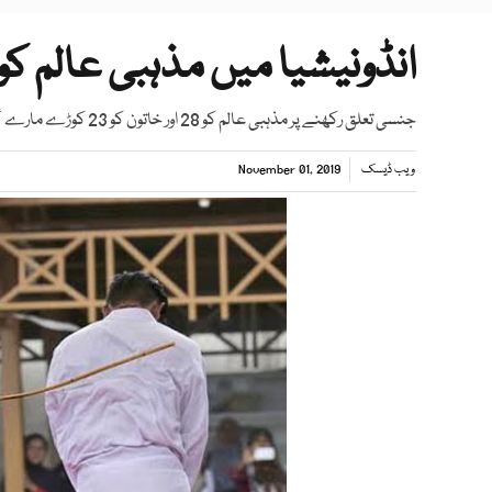
انڈونیشیا میں مذہبی عالم کو ناجائز تعل
جنسی تعلق رکھنے پر مذہبی عالم کو 28 اور خاتون کو 23 کوڑے مارے گئے
ویب ڈیسک
November 01, 2019