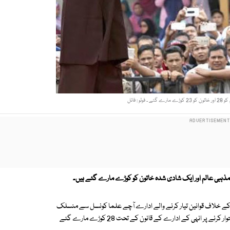
و : فائل
 مذہبی عالم اور ایک شادی شدہ خاتون کو کوڑے مارے گئے ہیں۔
ت' کے خلاف قوانین تیار کرنے والے ادارے آچے علما کونسل سے منسلک
46 سالہ عالم مخلص بن محمد کو ایک شادی شدہ خاتون سے جنسی تعلقات استوار کرنے پر انہی کے ادارے کے قانون کے تحت 28 کوڑے مارے گئے