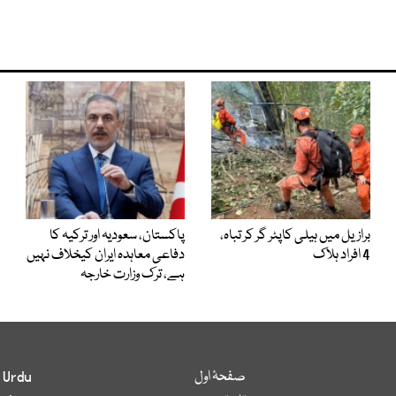
برازیل میں ہیلی کاپٹر گر کر تباہ،
پاکستان، سعودیہ اور ترکیہ کا
4 افراد ہلاک
دفاعی معاہدہ ایران کیخلاف نہیں
ہے، ترک وزارت خارجہ
صفحۂ اول
 Urdu