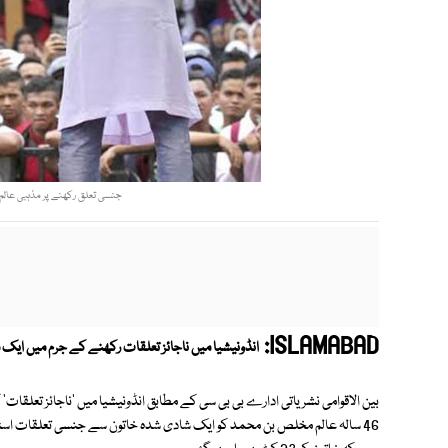
جنسی تعلق رکھنے پر مذہبی عالم کو 28 اور خاتون کو 23 کوڑے مارے گئے ۔ فوٹ
ISLAMABAD:
انڈونیشیا میں ناجائز تعلقات رکھنے کے جرم میں ایک
بین الاقوامی نشریاتی ادارے بی بی سی کے مطابق انڈونیشیا میں 'ناجائز تعلقا