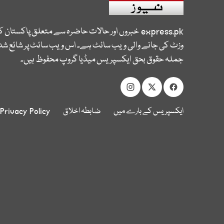
express.pk
خبروں اور حالات حاضرہ سے متعلق پاکستان 
وزٹ کی جانے والی ویب سائٹ ہے۔ اس ویب سائٹ پر شائع شدہ
جملہ حقوق بحق ایکسپریس میڈیا گروپ محفوظ ہیں۔
ایکسپریس کے بارے میں
ضابطہ اخلاق
Privacy Policy