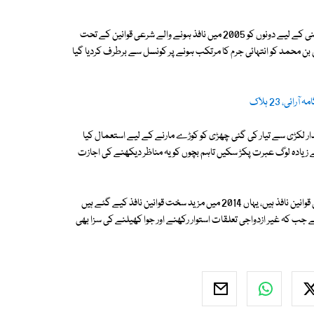
جنسی تعلقات رکھنے کے عمل کو عبرت کا نشانہ بنانے اور جرم کی حوصلہ شکنی کے لیے دونوں کو 2005 میں نافذ ہونے والے شرعی قوانین کے تحت
حمد کو انتہائی جرم کا مرتکب ہونے پر کونسل سے برطرف کردیا گیا
ی، 23 ہلاک
دار لکڑی سے تیار کی گئی چھڑی کو کوڑے مارنے کے لیے استعمال کیا
ے زیادہ لوگ عبرت پکڑ سکیں تاہم بچوں کو یہ مناظر دیکھنے کی اجازت
واضح رہے کہ انڈونیشیا کے انتہائی قدامت پسند خطے آچے میں سخت اسلامی قوانین نافذ ہیں، یہاں 2014 میں مزید سخت قوانین نافذ کیے گئے ہیں
ی سزا تجویز کی گئی ہے جب کہ غیر ازدواجی تعلقات استوار رکھنے اور جوا کھیلنے کی سزا بھی