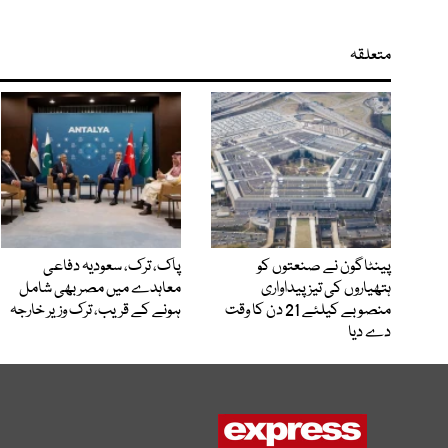
متعلقہ
پینٹاگون نے صنعتوں کو
پاک، ترک، سعودیہ دفاعی
ہتھیاروں کی تیز پیداواری
معاہدے میں مصر بھی شامل
منصوبے کیلئے 21 دن کا وقت
ہونے کے قریب، ترک وزیر خارجہ
دے دیا