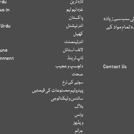
تازہ ترین
rdu
غزہ لہو لہو
ws in
پاکستان
کی سب سے زیادہ
انٹر نیشنل
 Urdu
 تمام مواد کے
کھیل
انٹرٹینمنٹ
لائف اسٹائل
bune
ٹاپ ٹرینڈ
inment
دلچسپ و عجیب
Contact Us
صحت
سونے کے نرخ
پیٹرولیم مصنوعات کی قیمتیں
سائنس و ٹیکنالوجی
بلاگ
بزنس
ویڈیوز
جرائم