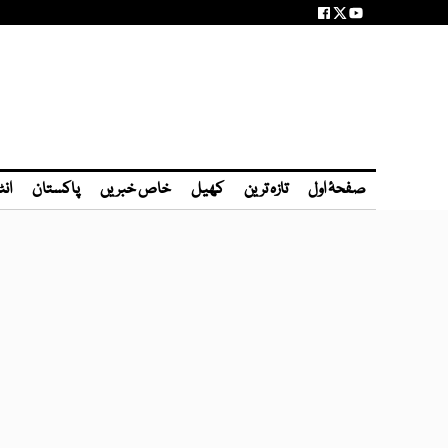
صفحۂ اول
تازہ ترین
کھیل
خاص خبریں
پاکستان
انٹ