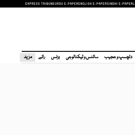
EXPRESS TRIBUNE
URDU E-PAPER
ENGLISH E-PAPER
SINDHI E-PAPER
L
دلچسپ و عجیب
سائنس و ٹیکنالوجی
بزنس
رائے
مزید