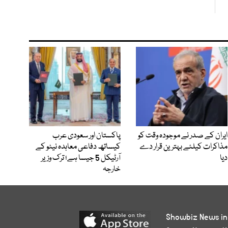
ایران کے صدر نے موجودہ وقت کو
پاکستان اور سعودی عرب
مذاکرات کیلئے بہترین قرار دے
کیساتھ دفاعی معاہدہ نیٹو کے
دیا
آرٹیکل 5 جیسا ہے؛ ترک وزیر
خارجہ
Showbiz News in