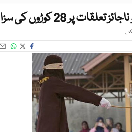
قات پر 28 کوڑوں کی سزا