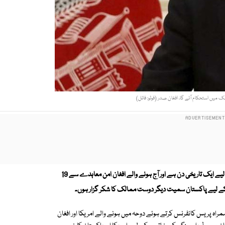
میں استحکام آئے گا، افغان صدر (فوٹو: فائل)
افغان صدر اشرف غنی نے کہا ہے کہ آج افغانستان کے لیے ایک تاریخی دن ہے اور آج ہونے والے افغان امن معاہدے سے 19
کے لیے پاکستان سمیت دیگر دوست ممالک کا شکر گزار ہوں۔
راہ پریس کانفرنس کرتے ہوئے دوحہ میں ہونے والے امریکا اور افغان