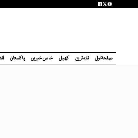
صفحۂ اول
تازہ ترین
کھیل
خاص خبریں
پاکستان
انٹ