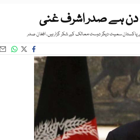
خی دن ہے صدر اشرف غنی