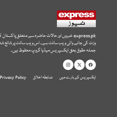
express.pk
خبروں اور حالات حاضرہ سے متعلق پاکستان 
وزٹ کی جانے والی ویب سائٹ ہے۔ اس ویب سائٹ پر شائع شدہ
جملہ حقوق بحق ایکسپریس میڈیا گروپ محفوظ ہیں۔
ایکسپریس کے بارے میں
ضابطہ اخلاق
Privacy Policy