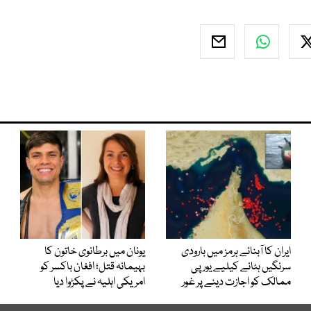
ایران کا آبنائے ہرمز میں بارودی
یونان میں برطانوی خاتون کا
سرنگیں ہٹانے کیلیے یورپی
بہیمانہ قتل؛ افغان باکسر کو
ممالک کو اجازت دینے پر غور
امریکی اہلیہ نے پکڑوا دیا