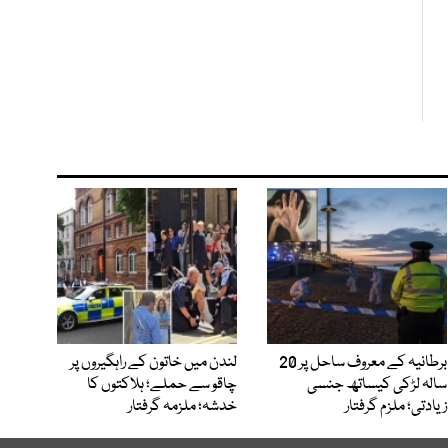
برطانیہ کے معروف ساحل پر 20
لندن میں خاتون کے راہگیروں پر
سالہ لڑکی کیساتھ جنسی
چاقو سے حملے؛ ہلاکتوں کا
زیادتی؛ ملزم گرفتار
خدشہ؛ ملزمہ گرفتار