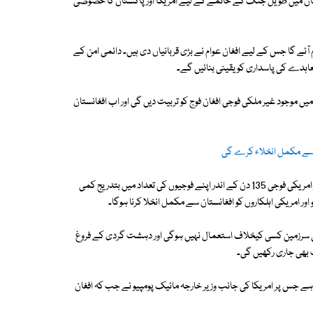
غانستان میں طویل جنگ کے خاتمے کے لیے امریکا اور پاکستان کا خصوصی
آئے گا جس کے لیے افغان عوام نے بڑی قربانیاں دی ہیں۔ دائمی امن کے
عاہدے کی پاسداری کو یقینی بنائیں گے۔
ں موجود غیر ملکی فوجی افغان فوج کو تربیت دیں گی اور اب افغانستان
افغان صدر اشرف غنی نے مزید بتایا کہ طالبان پر تشدد حملے بند کردیں گے اور امریکی فوجی 135 دن کے اندر اپنے فوجیوں کی تعداد میں بتدریج کمی
 کی سرزمین کسی کیخلاف استعمال نہیں ہوگی اور دہشت گردی کے فروغ
بھی جاری رکھیں گی۔
ا ہے جس پر امریکا کی جانب وزیر خارجہ مائیک پومپیو نے جب کہ افغان