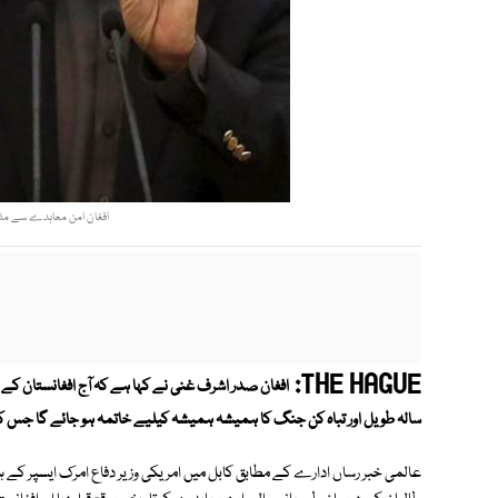
افغان امن معاہدے سے ملک 
THE HAGUE:
سالہ طویل اور تباہ کن جنگ کا ہمیشہ ہمیشہ کیلیے خاتمہ ہو جائے گا جس 
عالمی خبر رساں ادارے کے مطابق کابل میں امریکی وزیر دفاع امرک ایسپر کے ہم