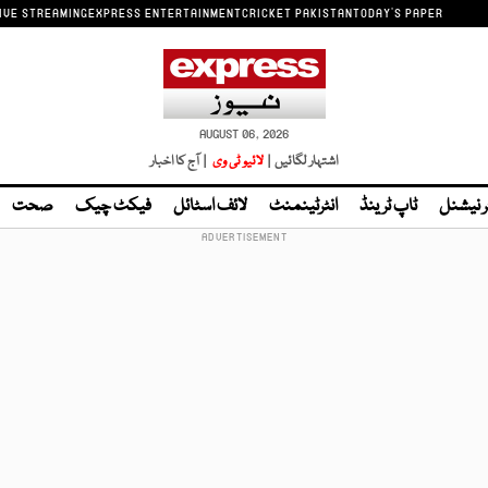
IVE STREAMING
EXPRESS ENTERTAINMENT
CRICKET PAKISTAN
TODAY'S PAPER
AUGUST 06, 2026
اشتہار لگائیں |
لائیو ٹی وی
| آج کا اخبار
ر نیشنل
ٹاپ ٹرینڈ
انٹرٹینمنٹ
لائف اسٹائل
فیکٹ چیک
صحت