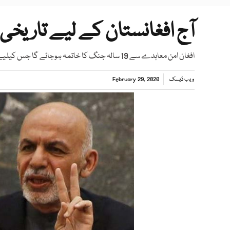
آج افغانستان کے لیے تاری
افغان امن معاہدے سے 19 سالہ جنگ کا خاتمہ ہوجائے گا جس کیلیے پاکستان سمیت دیگر دوست ممالک کے شکر گزار ہیں، افغان صدر
ویب ڈیسک
February 29, 2020