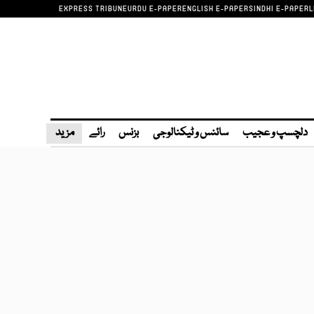
EXPRESS TRIBUNE
URDU E-PAPER
ENGLISH E-PAPER
SINDHI E-PAPER
L
دلچسپ و عجیب
سائنس و ٹیکنالوجی
بزنس
رائے
مزید