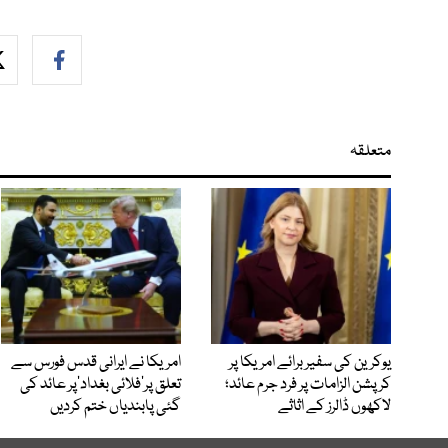
متعلقہ
یوکرین کی سفیر برائے امریکا پر
امریکا نے ایرانی قدس فورس سے
کرپشن الزامات پر فرد جرم عائد؛
تعلق پر’فلائی بغداد‘پر عائد کی
لاکھوں ڈالرز کے اثاثے
گئی پابندیاں ختم کردیں