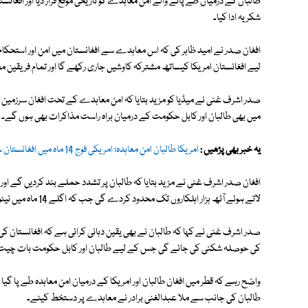
طالبان کے درمیان طے پانے والے امن معاہدے کو تاریخی موقع قرار دیا اور اف
شکریہ ادا کیا۔
افغان صدر نے امید ظاہر کی کہ اس معاہدے سے افغانستان میں امن اور استحکام 
لیے افغانستان امریکا کیساتھ مشترکہ کاوشیں جاری رکھے گا اور تمام فریقین م
صدر اشرف غنی نے میڈیا کو مزید بتایا کہ امن معاہدے کے تحت افغان سرزمین می
میں بھی طالبان اور کابل حکومت کے درمیان براہ راست مذاکرات بھی ہوں گے۔
یہ خبر بھی پڑھیں :
امریکا طالبان امن معاہدہ؛ امریکی فوج 14 ماہ میں افغانستان سے مکمل انخلاء کرے گی
لاتے ہوئے آٹھ ہزار اہلکاروں تک محدود کردے گی جب کہ اگلے 14 ماہ میں نیٹو اور امریکی اہلکاروں کو افغانستان سے مکمل انخلا کرنا ہوگا۔
صدر اشرف غنی نے کہا کہ طالبان نے بھی یقین دہانی کرائی ہے کہ افغانستان
کی حوصلہ شکنی کی جائے گی جس کے لیے طالبان اور کابل حکومت بات چیت 
واضح رہے کہ قطر میں افغان طالبان اور امریکا کے درمیان امن معاہدہ طے پا گی
طالبان کی جانب سے ملا عبدالغنی برادر نے معاہدے پر دستخط کیئے۔