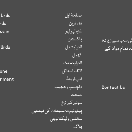
صفحۂ اول
 Urdu
تازہ ترین
rdu
غزہ لہو لہو
ws in
پاکستان
کی سب سے زیادہ
انٹر نیشنل
 Urdu
 تمام مواد کے
کھیل
انٹرٹینمنٹ
لائف اسٹائل
bune
ٹاپ ٹرینڈ
inment
دلچسپ و عجیب
Contact Us
صحت
سونے کے نرخ
پیٹرولیم مصنوعات کی قیمتیں
سائنس و ٹیکنالوجی
بلاگ