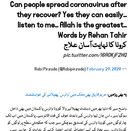
Can people spread coronavirus after
they recover? Yes they can easily...
listen to me... Allah is the greatest...
Words by Rehan Tahir
کرونا کا نہایت آسان علاج
pic.twitter.com/l6AOKjF2HQ
February 29, 2020
— Rabi Pirzada (@Rabipirzada)
یہ بھی پڑھیں:
حریم فاروق بھی ملک میں 'وائرس' پھیلانے کی خواہشمند
واضح ہے کہ دنیا بھر میں دہشت پھیلانے والا کورونا وائرس پاکستان میں بھی داخل
ہوگیا ہے ۔ اس جان لیوا وائرس کے باعث خوف کی فضا قائم ہے۔ پاکستان میں اب تک
چار لوگوں میں کورونا وائرس کی تصدیق ہوچکی ہے جب کہ حکومتی سطح پر لوگوں کو
کورونا وائرس سے بچاؤ کے لیے احتیاطی تدابیر اختیار کرنے کی ہدایت کی جارہی ہے۔