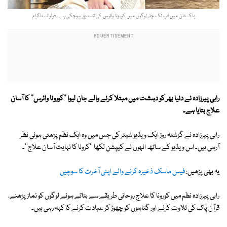
پاکستان میں اب تک چار لوگوں میں کورونا وائرس کی تصدیق ہوچکی ہے ، فوٹوانسٹاگرام
رابی پیرزادہ نے دنیا بھر کو دہشت میں مبتلا کرنے والے جان لیوا ''کورونا وائرس'' کا آسان
علاج بتایا ہے۔
رابی پیرزادہ نے گزشتہ روز ایک ویڈیو شیئر کی جس میں وہ ایک نظم پڑھتی ہوئی نظر
آرہی ہیں۔ اس ویڈیو کے ساتھ انہوں نے کیپشن لکھا ''کرونا کا نہایت آسان علاج''۔
یہ بھی پڑھیں:
فیس ماسک ذخیرہ کرنے والے اپنی آخرت کا سوچیں
رابی پیرزادہ نظم میں کورونا کا علاج روحانی طریقے سے بتاتے ہوئے لوگوں کو نماز پڑھنے،
قرآن پاک کی تلاوت کرنے اور گناہوں کو چھوڑ کر عبادت کرنے کا کہہ رہی ہیں۔