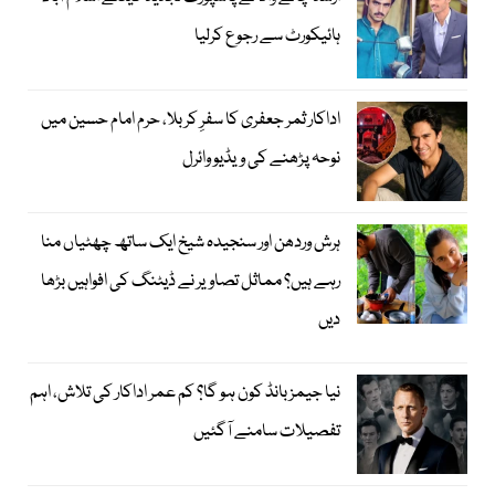
ہائیکورٹ سے رجوع کرلیا
اداکار ثمر جعفری کا سفرِ کربلا، حرم امام حسین میں
نوحہ پڑھنے کی ویڈیو وائرل
ہرش وردھن اور سنجیدہ شیخ ایک ساتھ چھٹیاں منا
رہے ہیں؟ مماثل تصاویر نے ڈیٹنگ کی افواہیں بڑھا
دیں
نیا جیمز بانڈ کون ہو گا؟ کم عمر اداکار کی تلاش، اہم
تفصیلات سامنے آگئیں