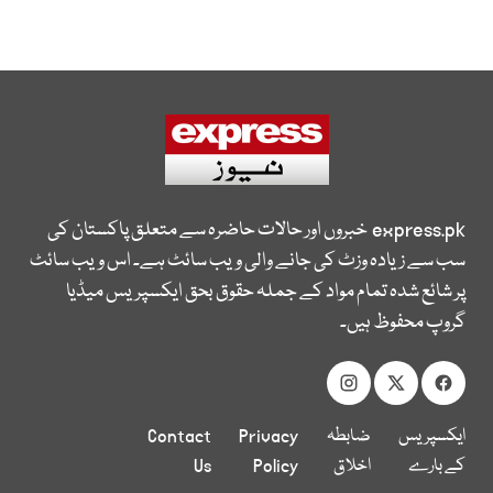
express.pk
خبروں اور حالات حاضرہ سے متعلق پاکستان کی
سب سے زیادہ وزٹ کی جانے والی ویب سائٹ ہے۔ اس ویب سائٹ
پر شائع شدہ تمام مواد کے جملہ حقوق بحق ایکسپریس میڈیا
گروپ محفوظ ہیں۔
ایکسپریس
ضابطہ
Privacy
Contact
کے بارے
اخلاق
Policy
Us