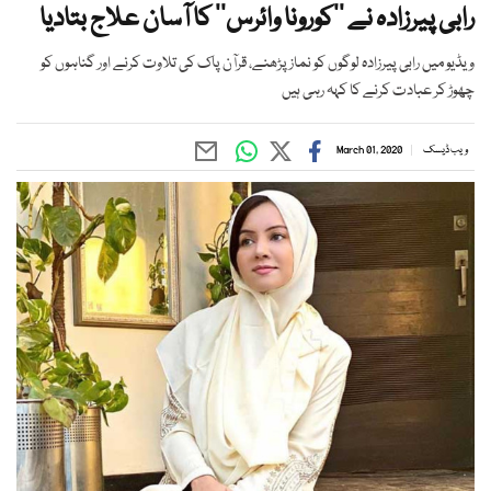
رابی پیرزادہ نے ’’کورونا وائرس‘‘ کا آسان علاج بتادیا
ویڈیو میں رابی پیرزادہ لوگوں کو نماز پڑھنے، قرآن پاک کی تلاوت کرنے اور گناہوں کو
چھوڑ کر عبادت کرنے کا کہہ رہی ہیں
ویب ڈیسک
March 01, 2020