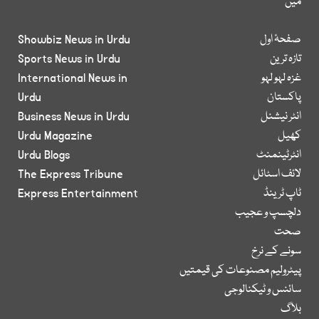
میں
صفحۂ اول
Showbiz News in Urdu
تازہ ترین
Sports News in Urdu
غزہ لہو لہو
International News in
پاکستان
Urdu
انٹر نیشنل
Business News in Urdu
کھیل
Urdu Magazine
انٹرٹینمنٹ
Urdu Blogs
لائف اسٹائل
The Express Tribune
ٹاپ ٹرینڈ
Express Entertainment
دلچسپ و عجیب
صحت
سونے کے نرخ
پیٹرولیم مصنوعات کی قیمتیں
سائنس و ٹیکنالوجی
بلاگ