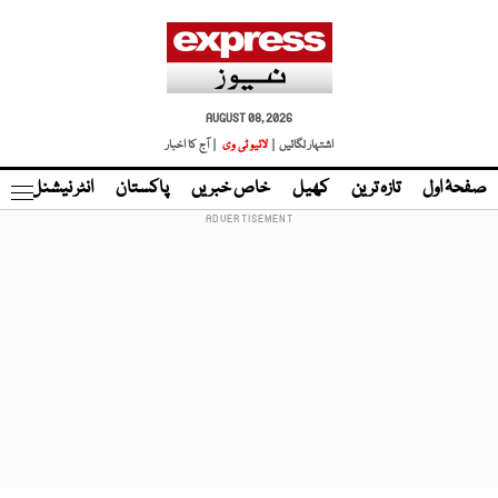
AUGUST 08, 2026
اشتہار لگائیں |
لائیو ٹی وی
| آج کا اخبار
صفحۂ اول
تازہ ترین
کھیل
خاص خبریں
پاکستان
انٹر نیشنل
ٹا