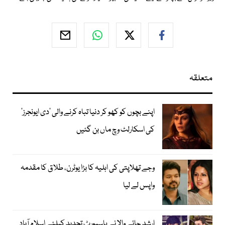
متعلقہ
اپنے بچوں کو کھو کر دنیا تباہ کرنے والی ’دی ایونجرز‘
کی اسکارلٹ وچ ماں بن گئیں
وجے تھلاپتی کی اہلیہ کا بڑا یوٹرن، طلاق کا مقدمہ
واپس لے لیا
ارشد چائے والا نے پاسپورٹ تجدید کیلئے اسلام آباد