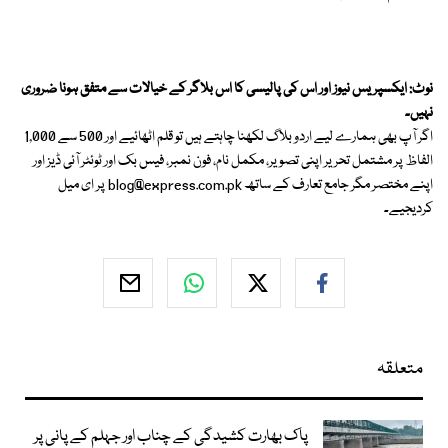
نوٹ: ایکسپریس نیوز اور اس کی پالیسی کا اس بلاگر کے خیالات سے متفق ہونا ضروری
نہیں۔
اگر آپ بھی ہمارے لیے اردو بلاگ لکھنا چاہتے ہیں تو قلم اٹھائیے اور 500 سے 1,000
الفاظ پر مشتمل تحریر اپنی تصویر، مکمل نام، فون نمبر، فیس بک اور ٹوئٹر آئی ڈیز اور
اپنے مختصر مگر جامع تعارف کے ساتھ
blog@express.com.pk
پر ای میل
کردیجیے۔
متعلقہ
پاک بھارت کشیدگی کے چناب اور جہلم کے پانی پر