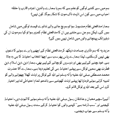
ہم میں سے کتنے لوگوں کو علم ہے کہ ہم یا ہمارے والدین، اعزہ و اقارب یا حلقہ
احباب میں سے کون اس اذیت ناک موت کا شکار ہوگا، کون نہیں؟
ہمارا مدافعتی نظام مضبوط ہوا تو ہم بچ جانے والے ننانوے فیصد لوگوں میں شامل
ہوں گے۔ لیکن ہم جن سے ملتے ہیں ان کا مدافعتی نظام کمزور ہوا تو کیا ہم موت ان کی
دہلیز تک پہنچانے والوں میں شامل نہیں ہوں گے؟
مزید یہ کہ ہم ظاہری جسامت دیکھ کر مدافعتی نظام کے اچھے یا برے ہونے کا دعویٰ
بھی نہیں کرسکتے۔ لہٰذا ہمارے پاس پھر سب سے اچھا انتخاب احتیاط کا ہی رہ جاتا
ہے، خود بچنے کےلیے بھی اور دوسروں کو بچانے کےلیے بھی۔ ہمارا دین، دینِ اسلام، دینِ
فطرت بھی ہمیں توکل سے پہلے احتیاط ہی کی تعلیم دیتا ہے۔ ہمارے آقا حضرت
محمد مصطفیٰ صلی اللہ علیہ وآلہ وسلم نے اللہ کے توکل پر اونٹ کھلا چھوڑنے والے کو
تنبیہ کرتے ہوئے فرمایا تھا پہلے اونٹ کھونٹے سے باندھو، تمام احتیاطی تدابیر اختیار
کرو، اس کے بعد اللہ پر توکل قائم کرو۔
آئیے! سچے محبان و عاشقان رسول صلی اللہ علیہ وآلہ وسلم ہونے کا ثبوت دیں۔ احتیاط
کیجئے اور ''سب ڈرامہ ہے'' کہنے والوں کو احتیاط کرکے سنت رسول صلی اللہ علیہ
وآلہ وسلم سے جواب دیجئے۔