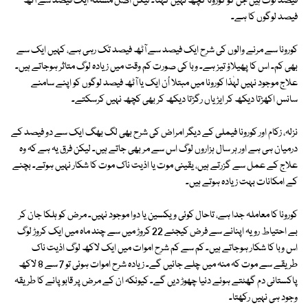
فیصد لوگ ہیں جن کو کورونا کچھ نہیں کہتا۔ لیکن اصل مسئلہ ایک فیصد سے آٹھ
فیصد لوگوں کا ہے۔
کورونا سے مرنے والوں کی شرح ایک فیصد سے آٹھ فیصد تک رہی ہے، کہیں ایک سے
بھی کم۔ اس کا پھیلاؤ تیز ہے۔ وبا کی صورت کم وقت میں زیادہ لوگ متاثر ہوجاتے ہیں۔
علاج موجود نہیں لہٰذا کورونا میں مبتلا اُن ایک یا آٹھ فیصد لوگوں کو اپنے سامنے
سانس اکھڑتا دیکھ کر ایڑیاں رگڑتا دیکھ کر بھی کچھ نہیں کرسکتے۔
نزلہ، زکام اور کورونا فیملی کے دیگر امراض کی شرح بھی لگ بھگ ایک سے دو فیصد کے
درمیان ہی ہے اور ہر سال ہزاروں لوگ اس سے مر بھی جاتے ہیں۔ لیکن فرق یہ ہے کہ وہ
علاج کے عمل سے گزرتے ہیں، یقینی موت یا اذیت ناک موت کا شکار نہیں ہوتے۔ بچنے
کے امکانات بہت زیادہ ہوتے ہیں۔
کورونا کا معاملہ جدا ہے، تاحال کوئی ویکسین یا دوا موجود نہیں۔ مرض کو ہلکا جان کر
بے احتیاط رویہ اپنانے سے فرض کیجئے 22 کروڑ میں سے چند ماہ میں ایک کروڑ لوگ
اس وبا کا شکار ہوجاتے ہیں۔ کم سے کم شرح اموات میں ایک لاکھ لوگ اذیت ناک
طریقے سے موت کہ منہ میں چلے جائیں گے۔ زیادہ شرح اموات ہوئی تو 7 سے 8 لاکھ
پاکستانی دم گھٹتے ہوئے دنیا چھوڑ دیں گے۔ کیونکہ ان کے مرض پر قابو پانے کا طریقہ
وجود ہی نہیں رکھتا۔