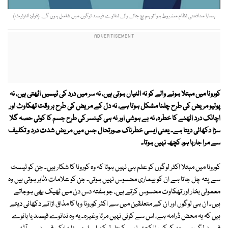
ہمارا مدافعتی نظام مضبوط ہوا تو ہم بچ جانے والے ننانوے فیصد لوگوں میں شامل ہوں گے۔ (فوٹو: انٹرنیٹ)
کورونا میں مبتلا ہونے والے کو نہ الٹیاں ہوتی ہیں، نہ سر میں درد کی ٹیسیں اٹھتی ہیں، نہ
پولیو مریض کی طرح چلنا مشکل ہوتا ہے، نہ دل کے مریض کی طرح ہر وقت تھکاوٹ اور
اچانک درد اٹھنے کا خطرہ، نہ بے ہوشی اور نہ ہی کینسر کی طرح جسم کا کوئی حصہ گلا
سڑا دکھائی دیتا ہے۔ یعنی ایسی خطرناک صورتحال جس میں مریض شدت درد و تکلیف
سے مرا جارہا ہو، کچھ نہیں ہوتا۔
کورونا میں مبتلا اکثر لوگوں کو علم ہی نہیں ہوتا کہ وہ کورونا کا شکار ہیں۔ جن کو ٹیسٹ
سے پتہ چل جاتا ہے ان کو بیماری محسوس نہیں ہوتی۔ جن کو علامات ظاہر ہوتی ہیں وہ
معمولی بخار اور تھکاوٹ محسوس کرتے ہیں، جو ہفتہ دس دن میں ٹھیک بھی ہوجاتے
ہیں۔ ان ہی لوگوں اور ان کے متعلقین میں سے اکثر کورونا وبا کا مذاق اڑاتے دکھائی دیتے
ہیں کہ یہ محض ڈرامہ ہے، اس سے کوئی نہیں مرتا وغیرہ۔ یہ وہ ننانوے فیصد یا بانوے