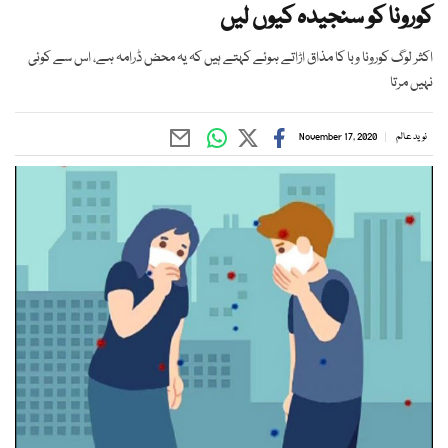
کورونا کو سنجیدہ کیوں لیں
اکثر لوگ کورونا وبا کا مذاق اڑاتے ہوئے کہتے ہیں کہ یہ محض ڈرامہ ہے، اس سے کوئی
نہیں مرتا
نوید عالم
November 17, 2020