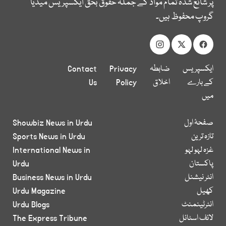
پر شائع شدہ تمام مواد کے جملہ حقوق بحق ایکسپریس میڈیا
گروپ محفوظ ہیں۔
ایکسپریس
ضابطہ
Privacy
Contact
کے بارے
اخلاق
Policy
Us
میں
صفحۂ اول
Showbiz News in Urdu
تازہ ترین
Sports News in Urdu
غزہ لہو لہو
International News in
پاکستان
Urdu
انٹر نیشنل
Business News in Urdu
کھیل
Urdu Magazine
انٹرٹینمنٹ
Urdu Blogs
لائف اسٹائل
The Express Tribune