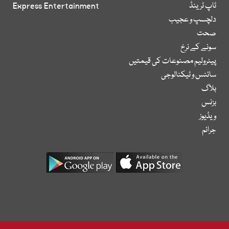
ٹاپ ٹرینڈ
Express Entertainment
دلچسپ و عجیب
صحت
سونے کے نرخ
پیٹرولیم مصنوعات کی قیمتیں
سائنس و ٹیکنالوجی
بلاگ
بزنس
ویڈیوز
جرائم