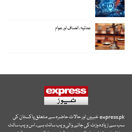
عدلیہ، انصاف اور عوام
express.pk
خبروں اور حالات حاضرہ سے متعلق پاکستان کی
سب سے زیادہ وزٹ کی جانے والی ویب سائٹ ہے۔ اس ویب سائٹ