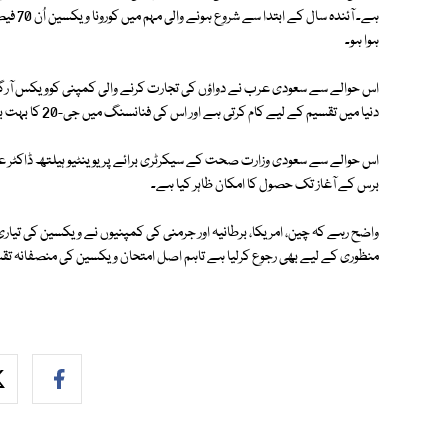
ہوا ہو۔
اس حوالے سے سعودی عرب نے دواؤں کی تجارت کرنے والی کمپنی کوویکس آرگنا
دنیا میں تقسیم کے لیے کام کرتی ہے اور اس کی فنانسنگ میں جی-20 کا بہت بڑا کردار ہے۔
اس حوالے سے سعودی وزارت صحت کے سیکرٹری برائے پریوینٹیو ہیلتھ ڈاکٹر عب
برس کے آغاز تک حصول کا امکان ظاہر کیا ہے۔
واضح رہے کہ چین، امریکا، برطانیہ اور جرمنی کی کمپنیوں نے ویکسین کی تیاری
منظوری کے لیے بھی رجوع کرلیا ہے تاہم اصل امتحان ویکسین کی منصفانہ تق