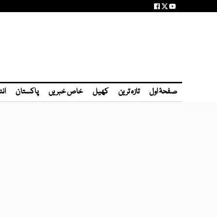
صفحۂ اول
تازہ ترین
کھیل
خاص خبریں
پاکستان
انٹ