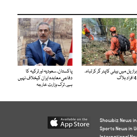
برازیل میں ہیلی کاپٹر گر کر تباہ،
پاکستان، سعودیہ اور ترکیہ کا
4 افراد ہلاک
دفاعی معاہدہ ایران کیخلاف نہیں
ہے، ترک وزارت خارجہ
Showbiz News in
Sports News in U