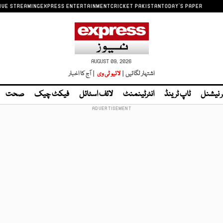
IVE STREAMING
EXPRESS ENTERTAINMENT
CRICKET PAKISTAN
TODAY'S PAPER
AUGUST 09, 2026
اشتہار لگائیں |
لائیو ٹی وی
| آج کا اخبار
ر نیشنل
ٹاپ ٹرینڈ
انٹرٹینمنٹ
لائف اسٹائل
فیکٹ چیک
صحت