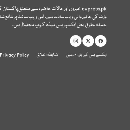
express.pk
خبروں اور حالات حاضرہ سے متعلق پاکستان 
وزٹ کی جانے والی ویب سائٹ ہے۔ اس ویب سائٹ پر شائع شدہ
جملہ حقوق بحق ایکسپریس میڈیا گروپ محفوظ ہیں۔
ایکسپریس کے بارے میں
ضابطہ اخلاق
Privacy Policy