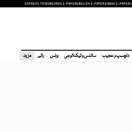
EXPRESS TRIBUNE
URDU E-PAPER
ENGLISH E-PAPER
SINDHI E-PAPER
L
دلچسپ و عجیب
سائنس و ٹیکنالوجی
بزنس
رائے
مزید