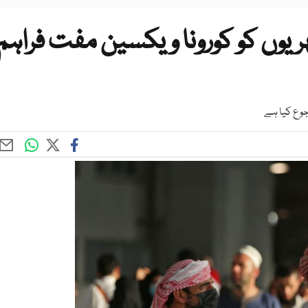
 70 فیصد شہریوں کو کورونا ویکسین مفت فراہم
وع کیا ہے