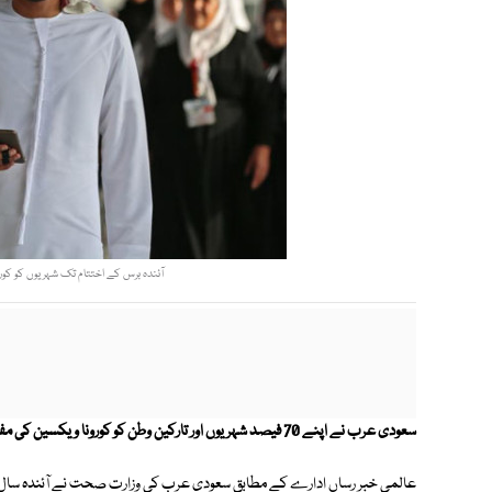
آئندہ برس کے اختتام تک شہریوں کو کور
سعودی عرب نے اپنے 70 فیصد شہریوں اور تارکین وطن کو کورونا ویکسین کی مفت فراہمی کا اعلان کیا ہے۔
عالمی خبر رساں ادارے کے مطابق سعودی عرب کی وزارت صحت نے آئندہ سال ک