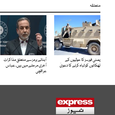
متعلقہ
یمنی فورسز کا حوثیوں کے
آبنائے ہرمز سے متعلق مذاکرات
ٹھکانوں کو تباہ کرنے کا دعویٰ
آخری مرحلے میں ہیں، عباس
عراقچی