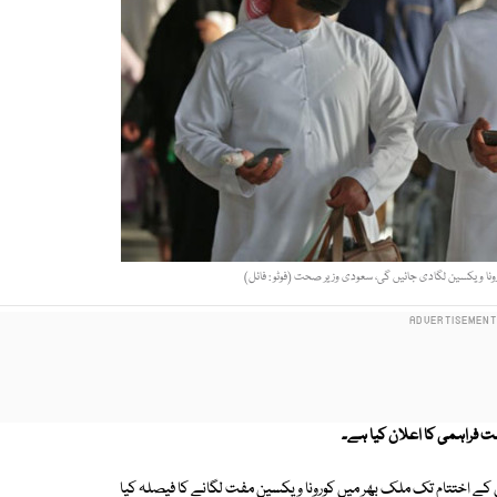
ونا ویکسین لگادی جائیں گی، سعودی وزیر صحت (فوٹو : فائل)
ے اختتام تک ملک بھر میں کورونا ویکسین مفت لگانے کا فیصلہ کیا