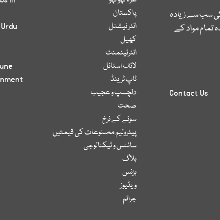
غزہ لہو لہو
ws in
پاکستان
کی سب سے زیادہ
انٹر نیشنل
 Urdu
 تمام مواد کے
کھیل
انٹرٹینمنٹ
لائف اسٹائل
bune
ٹاپ ٹرینڈ
inment
دلچسپ و عجیب
Contact Us
صحت
سونے کے نرخ
پیٹرولیم مصنوعات کی قیمتیں
سائنس و ٹیکنالوجی
بلاگ
بزنس
ویڈیوز
جرائم