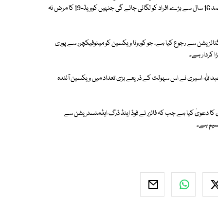
ہے۔ آئندہ سال کے ابتدا سے شروع ہونے والی مہم میں کورونا ویکسین اُن 70 فیصد 16 سال سے بڑے افراد کو لگائی جائے گی جنہیں کوویڈ-19 کا مرض نہ
ئزیشن سے رجوع کیا ہے، جو کورونا ویکسین کو مینوفیکچرر سے پوری
داللہ اسیری نے اس سہولت کے ذریعے بڑی تعداد میں ویکسین آئندہ
 کا دعویٰ کیا ہے جب کہ فائزر نے فوڈ اینڈ ڈرگ ایڈمنسٹریشن سے
سیم ہے۔