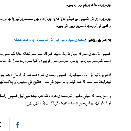
جہاز پر مالٹا کا پرچم لہرا رہا ہے۔
جہاز برداری کی کمپنی نے میڈیا بتایا کہ یہ جہاز اب بھی سمندر پر تیر رہا تھا او
واقعے کی تردید یا تصدیق نہیں کی ہے۔
یہ خبر بھی پڑھیں :
سعودی عرب میں تیل کی تنصیبات پر راکٹ حملہ
کمپنی کا دعویٰ ہے کہ جہاز کو ایک میٹر کے فاصلے سے نشانہ بنایا گیا جس
دھماکے سے جہاز میں پڑنے والے سوراخوں کو بھر دیا گیا ہے اور وہ منزل کی جان
ادھر برطانیہ کی ایک سیکیورٹی کمپنی 'ایمبری' نے دھماکے کی اطلاع دیتے ہوئے
نیدرلینڈ سے سفر کا آغاز کرنے والے جہاز کی منزل شقیق کی اسٹیم پاور پلانٹ تھ
واضح رہے کہ حوثی باغیوں نے سعودی عرب کے شہر جدہ میں تیل کمپنی آرامکو
ٹوٹ گیا تھا اور اس میں شدید نوعیت کی آگ بھڑک اُٹھی تھی۔