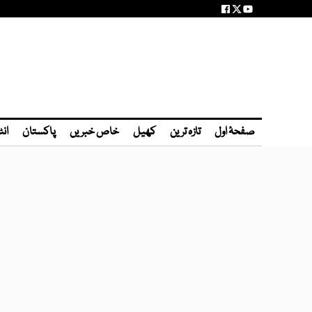
صفحۂ اول
تازہ ترین
کھیل
خاص خبریں
پاکستان
انٹ