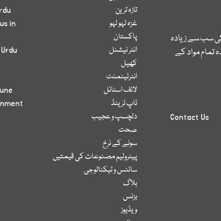
تازہ ترین
rdu
غزہ لہو لہو
ws in
پاکستان
کی سب سے زیادہ
انٹر نیشنل
 Urdu
 تمام مواد کے
کھیل
انٹرٹینمنٹ
لائف اسٹائل
bune
ٹاپ ٹرینڈ
inment
دلچسپ و عجیب
Contact Us
صحت
سونے کے نرخ
پیٹرولیم مصنوعات کی قیمتیں
سائنس و ٹیکنالوجی
بلاگ
بزنس
ویڈیوز