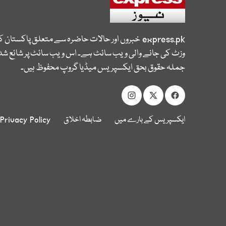
express.pk
خبروں اور حالات حاضرہ سے متعلق پاکستان 
وزٹ کی جانے والی ویب سائٹ ہے۔ اس ویب سائٹ پر شائع شدہ
جملہ حقوق بحق ایکسپریس میڈیا گروپ محفوظ ہیں۔
ایکسپریس کے بارے میں
ضابطہ اخلاق
Privacy Policy