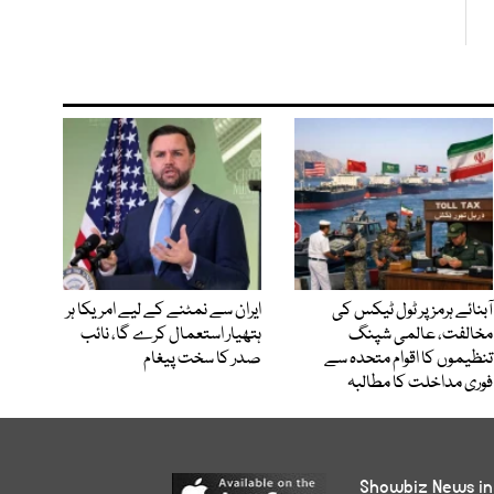
آبنائے ہرمز پر ٹول ٹیکس کی
ایران سے نمٹنے کے لیے امریکا ہر
مخالفت، عالمی شپنگ
ہتھیار استعمال کرے گا، نائب
تنظیموں کا اقوام متحدہ سے
صدر کا سخت پیغام
فوری مداخلت کا مطالبہ
Showbiz News in