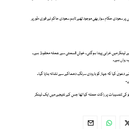
ر اس پر سعودی حکام سوار بھی موجود تھے تاہم سعودی حاکم نے فوری طور پر
 سے ٹینکر میں خرابی پیدا ہوگئی۔ خوش قسمتی سے عملہ محفوظ ہے۔
ب رواں ہے۔
 دعویٰ کیا کہ جہاز کو بارودی سرنگ دھماکے سے نشانہ بنایا گیا۔
ی۔
 کی تنصیبات پر راکٹ حملہ کیا تھا جس کے نتیجے میں ایک ٹینکر