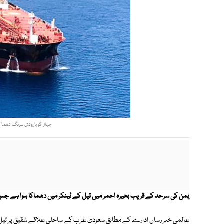
جہاز کو بارودی سرنگ دھماکے ک
یمن کی سرحد کے قریب بحیرہ احمر میں تیل کے ٹینکر میں دھماکا ہوا ہے جس 
عالمی خبر رساں ادارے کے مطابق سعودی عرب کے ساحلی علاقے شقیق پر تیل ٹینکر