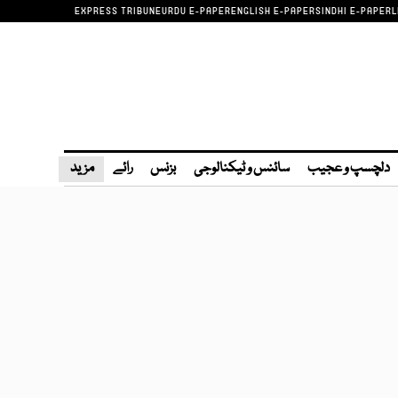
EXPRESS TRIBUNE
URDU E-PAPER
ENGLISH E-PAPER
SINDHI E-PAPER
L
دلچسپ و عجیب
سائنس و ٹیکنالوجی
بزنس
رائے
مزید