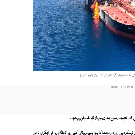
ا نشانہ بنایا گیا، کمپنی کا دعویٰ (فوٹو : فائل)
کے نتیجے میں بحری جہاز کو نقصان پہنچا۔
 میں زوردار دھماکا ہوا ہے۔ یونان کے زیر انتظام ایم ٹی ایگری نامی