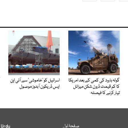
گولہ بارود کی کمی کے بعد امریکا
اسرائیل کو ’خاموشی‘ سے آئی این
کا کم قیمت ڈرون شکن میزائل
ایس ڈریکون آبدوز موصول
تیار کرنے کا فیصلہ
صفحۂ اول
 Urdu