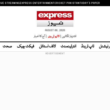
IVE STREAMING
EXPRESS ENTERTAINMENT
CRICKET PAKISTAN
TODAY'S PAPER
AUGUST 06, 2026
اشتہار لگائیں |
لائیو ٹی وی
| آج کا اخبار
ر نیشنل
ٹاپ ٹرینڈ
انٹرٹینمنٹ
لائف اسٹائل
فیکٹ چیک
صحت