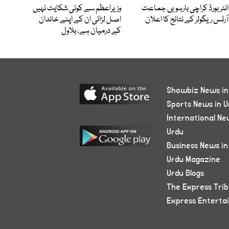
انٹر بورڈ کراچی بارہویں جماعت
وزیراعظم سے کوئی شکایت نہیں
آرٹس ریگولر کے نتائج کا اعلان
اصل لڑائی ان کے اپنے خاندان
کے درمیان ہے، بلاول
Showbiz News in
Sports News in U
International Ne
Urdu
Business News in
Urdu Magazine
Urdu Blogs
The Express Tri
Express Enterta