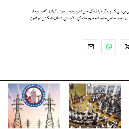
بی سی کے پروگرام ہارڈ ٹاک میں انٹرویو دیتے ہوئے کہا تھا کہ وہ بیمار
ہمارا حتمی مقصد جمہوریت کی بالا دستی، شفاف الیکشن اور قانون