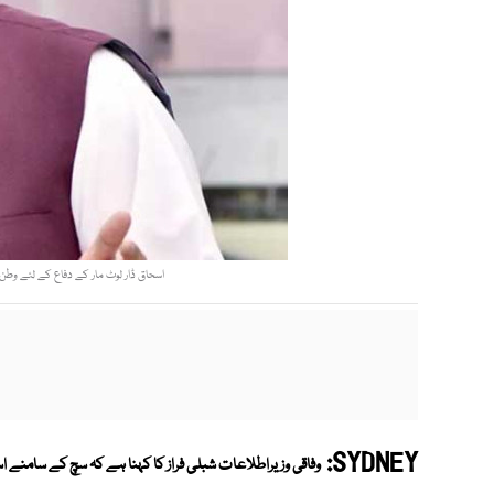
اسحاق ڈار لوٹ مار کے دفاع کے لئے وطن کا
SYDNEY:
وفاقی وزیراطلاعات شبلی فراز کا کہنا ہے کہ سچ کے سامنے اسح