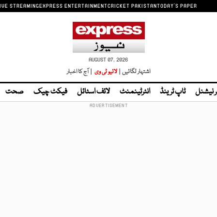
IVE STREAMING
EXPRESS ENTERTAINMENT
CRICKET PAKISTAN
TODAY'S PAPER
AUGUST 07, 2026
اشتہار لگائیں |
لائیو ٹی وی
| آج کا اخبار
ر نیشنل
ٹاپ ٹرینڈ
انٹرٹینمنٹ
لائف اسٹائل
فیکٹ چیک
صحت