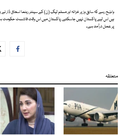
واضح رہے کہ سابق وزیر خزانہ اور مسلم لیگ (ن) کے سینئر رہنما اسحاق ڈار نے بی 
ہیں اس لیے پاکستان نہیں جاسکتے، پاکستان میں اس وقت فاشسٹ حکومت ہے، 
پر عمل درآمد ہے۔
متعلقہ