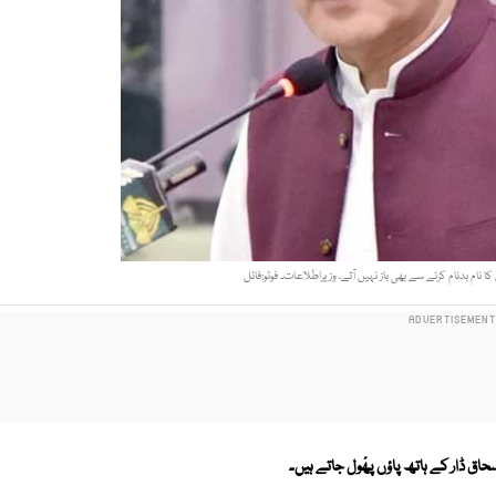
 نام بدنام کرنے سے بھی باز نہیں آتے، وزیراطلاعات۔ فوٹو:فائل
اق ڈار کے ہاتھ پاؤں پھْول جاتے ہیں۔