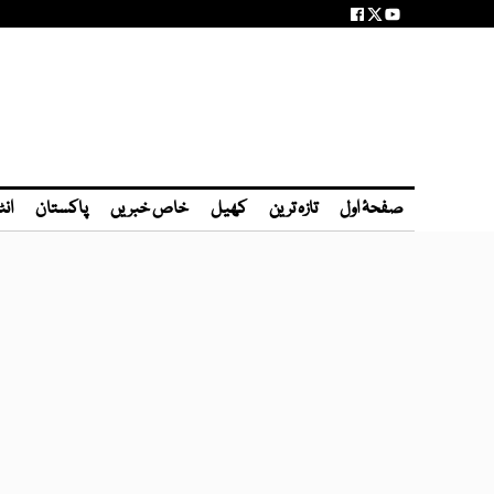
صفحۂ اول
تازہ ترین
کھیل
خاص خبریں
پاکستان
انٹ