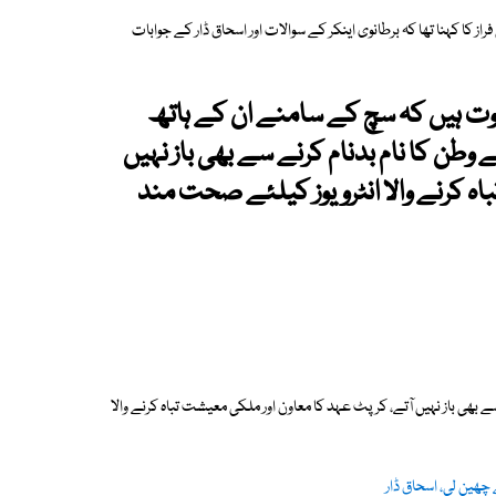
ز کا کہنا تھا کہ برطانوی اینکر کے سوالات اور اسحاق ڈار کے جوابات
ثبوت ہیں کہ سچ کے سامنے ان کے ہاتھ
ے وطن کا نام بدنام کرنے سے بھی باز نہیں
اہ کرنے والا انٹرویوز کیلئے صحت مند
 سے بھی باز نہیں آتے، کرپٹ عہد کا معاون اور ملکی معیشت تباہ کرنے والا
ھین لی، اسحاق ڈار