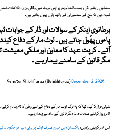
سماجی رابطے کی ویب سائٹ ٹویٹر پر اپنی ٹویٹ میں وفاقی وزیر اطلاعات شبلی فرا
ثبوت ہیں کہ سچ کے سامنے ان کے ہاتھ پاؤں پھْول جاتے ہیں۔
برطانوی اینکر کے سوالات اور ڈار کے جوابات 
پاءو ں پھْول جاتے ہیں ۔ لوٹ مار کے دفاع کیلئ
آتے ۔ کرپٹ عہد کا معاون اور ملکی معیشت تب
مگر قانون کے سامنے بیمار ہے ۔
December 2, 2020
— Senator Shibli Faraz (@shiblifaraz)
شبلی فراز کا کہنا تھا کہ یہ لوگ لوٹ مار کے دفاع کے لئے وطن کا نام بدنام کرنے
انٹرویوز کیلئے صحت مند مگر قانون کے سامنے بیمار ہے۔
اس خبرکوبھی پڑھیں:
پاکستان میں میری صرف ایک پراپرٹی ہے جو حکومت نے چ