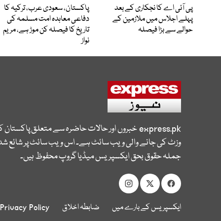
پی آئی اے کا نجکاری کے بعد
پاکستان، سعودی عرب، ترکیہ کا
پہلے اجلاس میں ملازمین کے
دفاعی معاہدہ امت مسلمہ کی
حوالے سے بڑا فیصلہ
تاریخ کا فیصلہ کن موڑ ہے، مریم
نواز
express.pk
خبروں اور حالات حاضرہ سے متعلق پاکستان 
وزٹ کی جانے والی ویب سائٹ ہے۔ اس ویب سائٹ پر شائع شدہ
جملہ حقوق بحق ایکسپریس میڈیا گروپ محفوظ ہیں۔
ایکسپریس کے بارے میں
ضابطہ اخلاق
Privacy Policy