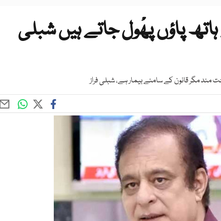
تھ پاؤں پھْول جاتے ہیں شبلی
ت مند مگر قانون کے سامنے بیمار ہے، شبلی فراز