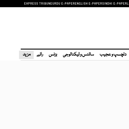
EXPRESS TRIBUNE
URDU E-PAPER
ENGLISH E-PAPER
SINDHI E-PAPER
L
دلچسپ و عجیب
سائنس و ٹیکنالوجی
بزنس
رائے
مزید