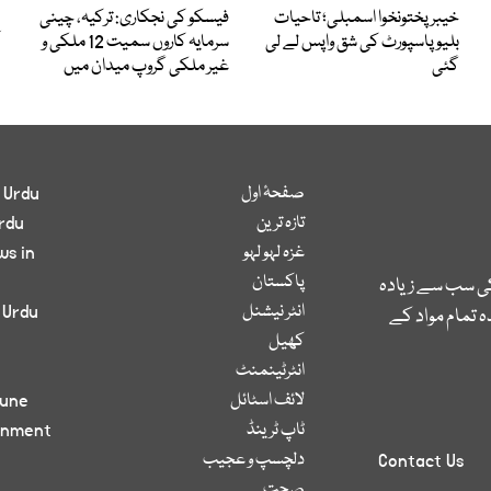
خیبرپختونخوا اسمبلی؛ تاحیات
فیسکو کی نجکاری: ترکیہ، چینی
بلیو پاسپورٹ کی شق واپس لے لی
سرمایہ کاروں سمیت 12 ملکی و
گئی
غیر ملکی گروپ میدان میں
صفحۂ اول
 Urdu
تازہ ترین
rdu
غزہ لہو لہو
ws in
پاکستان
کی سب سے زیادہ
انٹر نیشنل
 Urdu
 تمام مواد کے
کھیل
انٹرٹینمنٹ
لائف اسٹائل
bune
ٹاپ ٹرینڈ
inment
دلچسپ و عجیب
Contact Us
صحت