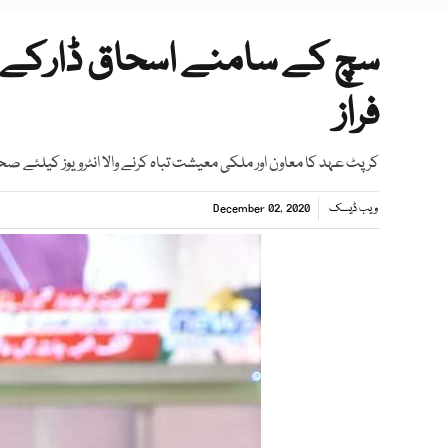
سچ کے سامنے اسحاق ڈارکے ہا
فراز
کرپٹ عہد کا معاون اور ملکی معیشت تباہ کرنے والا انٹرویوز کیلئے صح
ویب ڈیسک
December 02, 2020