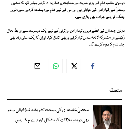
دوسری جانب شام کے وزیر خارجہ نے حمایت پر شکریہ ادا کرتے ہوئے کہا کہ مشرق
وسطیٰ میں قیام امن کے خواہاں ہیں اور اس کے لیے شام نے دہشت گردوں سے طویل
جنگ کی ہے جو اب بھی جاری ہے۔
دونوں رہنماؤں نے خطے میں پائیدار امن اور ترقی کے لیے ایک دوسرے سے روابط بحال
رکھنے اور مشترکہ لائحہ عمل تیار کرنے پر بھی اتفاق کیا۔ ایران کا ایک اعلیٰ وفد بھی
جلد شام کا دورہ کرے گا۔
متعلقہ
مجتبیٰ خامنہ ای کی صحت تشویشناک؟ ایرانی صدر
بھی دوبدو ملاقات کو مشکل قرار دے چکے ہیں