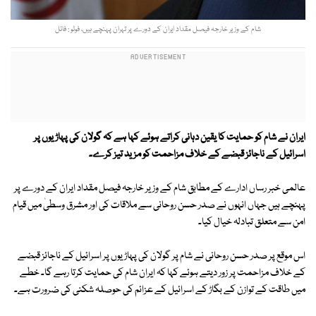
شام کے وزیر خارجہ فیصل مقداد ایران کے دورے پر تہران پہنچے ہیں، فوٹو : فائل
ایران نے شام کو حمايت کا یقین دہانی کراتے ہوئے کہا ہے کہ گولان کی پہاڑیوں پر
اسرائیل کے ناجائز قبضے کے خلاف مزاحمت کو مزید تیز کرے۔
عالمی خبر رساں ادارے کے مطابق شام کے وزیر خارجہ فیصل مقداد ایران کے دورے پر
پہنچے ہیں جہاں انہوں نے صدر حسن روحانی سے ملاقات کی اور مشرق وسطیٰ میں قیام
امن سے متعلق تبادلہ خیال کیا۔
اس موقع پر صدر حسن روحانی نے شام پر گولان کی پہاڑیوں پر اسرائیل کے ناجائز قبضے
کے خلاف مزاحمت پر زور دیتے ہوئے کہا کہ ایران شام کی حمایت کرتا رہے گا۔ خطے
میں طاقت کے توازن کے بگاڑ کے اسرائیل کے عزائم کی حوصلہ شکنی کی ضرورت ہے۔