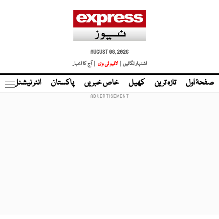
AUGUST 08, 2026
اشتہار لگائیں |
لائیو ٹی وی
| آج کا اخبار
صفحۂ اول
تازہ ترین
کھیل
خاص خبریں
پاکستان
انٹر نیشنل
ٹا