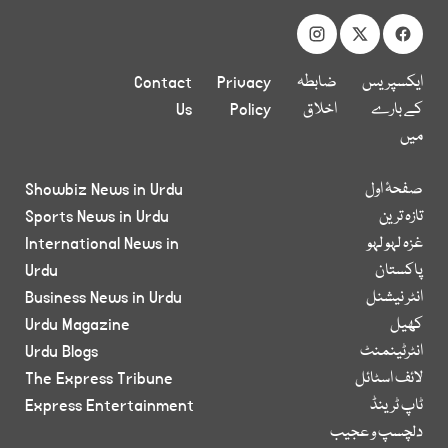
ایکسپریس
ضابطہ
Privacy
Contact
کے بارے
اخلاق
Policy
Us
میں
صفحۂ اول
Showbiz News in Urdu
تازہ ترین
Sports News in Urdu
غزہ لہو لہو
International News in
پاکستان
Urdu
انٹر نیشنل
Business News in Urdu
کھیل
Urdu Magazine
انٹرٹینمنٹ
Urdu Blogs
لائف اسٹائل
The Express Tribune
ٹاپ ٹرینڈ
Express Entertainment
دلچسپ و عجیب