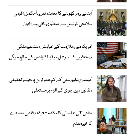
آبنائے ہرمز کھولنے کا معاہدہ تقریباً مکمل؛ قومی
سلامتی کونسل سے منظوری باقی ہے؛ ایران
امریکا میں ملازمت کے خواہش مند غیرملکی
صحافیوں کے سوشل میڈیا اکاؤنٹس کی جانچ ہوگی
کیمبرج یونیورسٹی کے کم عمر ترین پروفیسر تحقیقی
مقالوں میں چوری کے الزام پر مستعفی
مفتی تقی عثمانی کا مکہ مشترکہ دفاعی معاہدے
کا خیرمقدم