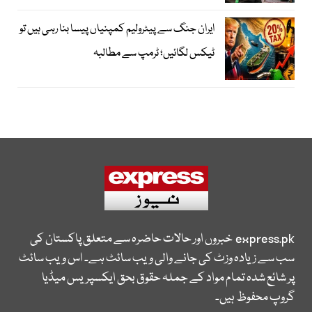
ایران جنگ سے پیٹرولیم کمپنیاں پیسا بنا رہی ہیں تو
ٹیکس لگائیں؛ ٹرمپ سے مطالبہ
express.pk
خبروں اور حالات حاضرہ سے متعلق پاکستان کی
سب سے زیادہ وزٹ کی جانے والی ویب سائٹ ہے۔ اس ویب سائٹ
پر شائع شدہ تمام مواد کے جملہ حقوق بحق ایکسپریس میڈیا
گروپ محفوظ ہیں۔