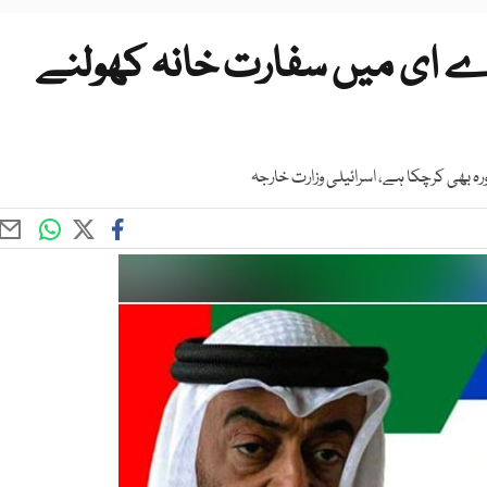
 اے ای میں سفارت خانہ کھولنے
ہ بھی کرچکا ہے، اسرائیلی وزارت خارجہ