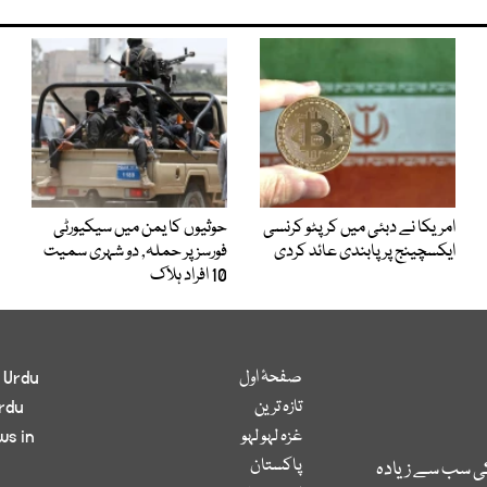
امریکا نے دبئی میں کرپٹو کرنسی
حوثیوں کا یمن میں سیکیورٹی
ایکسچینج پر پابندی عائد کردی
فورسز پر حملہ, دو شہری سمیت
10 افراد ہلاک
صفحۂ اول
 Urdu
تازہ ترین
rdu
غزہ لہو لہو
ws in
پاکستان
کی سب سے زیادہ