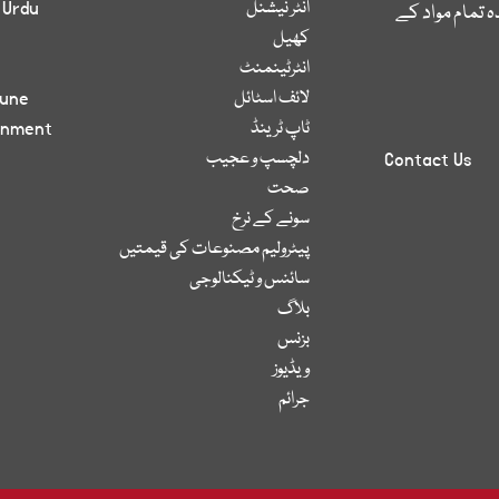
انٹر نیشنل
 Urdu
 تمام مواد کے
کھیل
انٹرٹینمنٹ
لائف اسٹائل
bune
ٹاپ ٹرینڈ
inment
دلچسپ و عجیب
Contact Us
صحت
سونے کے نرخ
پیٹرولیم مصنوعات کی قیمتیں
سائنس و ٹیکنالوجی
بلاگ
بزنس
ویڈیوز
جرائم