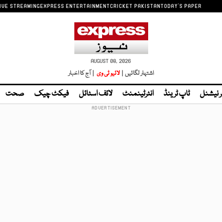
IVE STREAMING
EXPRESS ENTERTAINMENT
CRICKET PAKISTAN
TODAY'S PAPER
AUGUST 08, 2026
اشتہار لگائیں |
لائیو ٹی وی
| آج کا اخبار
ر نیشنل
ٹاپ ٹرینڈ
انٹرٹینمنٹ
لائف اسٹائل
فیکٹ چیک
صحت