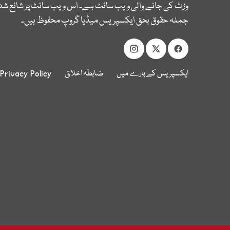
وزٹ کی جانے والی ویب سائٹ ہے۔ اس ویب سائٹ پر شائع شدہ
جملہ حقوق بحق ایکسپریس میڈیا گروپ محفوظ ہیں۔
ایکسپریس کے بارے میں
ضابطہ اخلاق
Privacy Policy