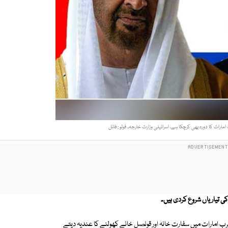
ارات کا دورہ بھی کرچکا ہے، اسرائیلی وزارت خارجہ۔ فوٹو : فائل
کی تیاریاں شروع کردی ہیں۔
ب امارات میں سفارت خانہ اور قونصل خانے کھولنے کا عندیہ دیتے