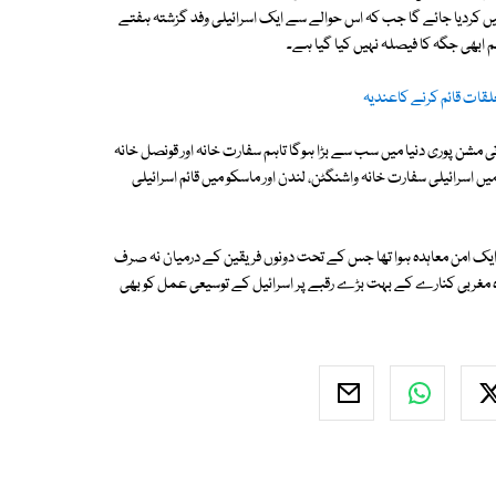
ر میں کردیا جائے گا جب کہ اس حوالے سے ایک اسرائیلی وفد گزشتہ ہفتے
م ابھی جگہ کا فیصلہ نہیں کیا گیا ہے۔
علقات قائم کرنے کاعندیہ
تی مشن پوری دنیا میں سب سے بڑا ہوگا تاہم سفارت خانہ اور قونصل خانہ
اسرائیلی سفارت خانہ واشنگٹن، لندن اور ماسکو میں قائم اسرائیلی
ایک امن معاہدہ ہوا تھا جس کے تحت دونوں فریقین کے درمیان نہ صرف
وہ مغربی کنارے کے بہت بڑے رقبے پر اسرائیل کے توسیعی عمل کو بھی