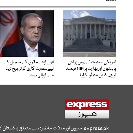
امریکی سینیٹ نے روس پر نئی
ایران اپنے حقوق کے حصول کے
پابندیوں اور بھارت پر 100 فیصد
لیے سفارت کاری کو ترجیح دیتا
ٹیرف کا بل منظور کرلیا
ہے، ایرانی صدر
express.pk
خبروں اور حالات حاضرہ سے متعلق پاکستان 