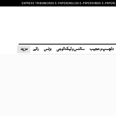
EXPRESS TRIBUNE
URDU E-PAPER
ENGLISH E-PAPER
SINDHI E-PAPER
L
دلچسپ و عجیب
سائنس و ٹیکنالوجی
بزنس
رائے
مزید