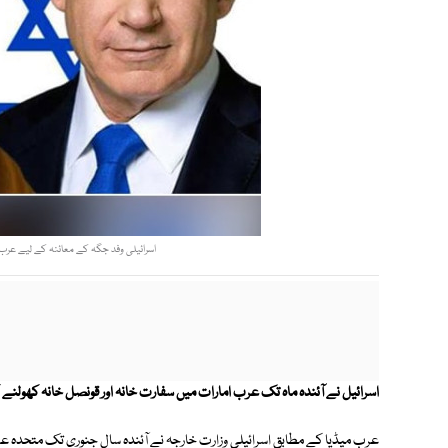
اسرائیلی وفد جگہ کے معائنہ کے لیے عرب ام
اسرائیل نے آئندہ ماہ تک عرب امارات میں سفارت خانہ اور قونصل خانہ کھولنے 
عرب میڈیا کے مطابق اسرائیلی وزارت خارجہ نے آئندہ سال جنوری تک متحدہ عر