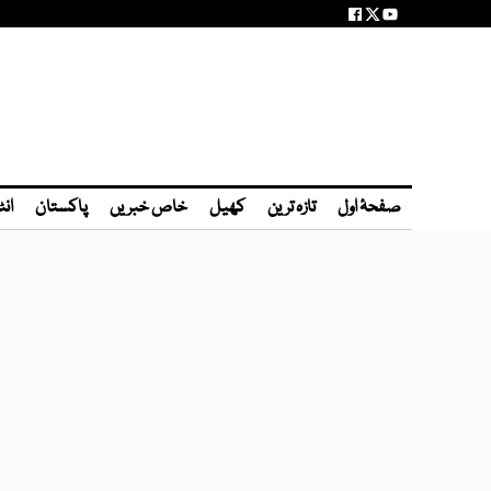
صفحۂ اول
تازہ ترین
کھیل
خاص خبریں
پاکستان
انٹ