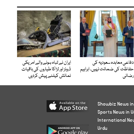
دفاعی معاہدہ سعودیہ کی
ایران نے تباہ ہونے والے امریکی
حفاظت کی ضمانت نہیں، ابراہیم
ڈرونز اور لڑاکا طیاروں کی باقیات
رضائی
نمائش کیلئے پیش کردیں
Showbiz News in
Sports News in U
International Ne
Urdu