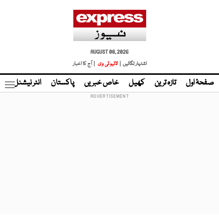
AUGUST 08, 2026
اشتہار لگائیں |
لائیو ٹی وی
| آج کا اخبار
صفحۂ اول
تازہ ترین
کھیل
خاص خبریں
پاکستان
انٹر نیشنل
ٹا