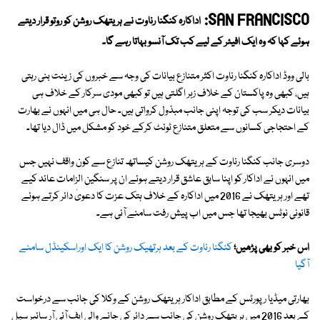
SAN FRANCISCO:
اداکارہ کنگنا رناوت نے ہریتھک روشن کو روتو قرار دیتے
ہوئے کہا کہ وہ ایک افیئر کے لیے کب تک آنسو بہاتا رہے گا۔
بالی ووڈ اداکارہ کنگنا رناوت اکثر متنازع بیانات کی وجہ سے خبروں کی زینت بنی رہتی
ہیں، کبھی وہ پاکستان کے خلاف زہر اگلتی ہیں تو کبھی مودی سرکار کے خلاف ہی
بیانات دیکر سب کی توجہ اپنی جانب مبذول کرواتی ہیں۔ حال ہی میں انہوں نے بھارت
کے احتجاجی کسانوں سے متعلق متنازع ٹوئٹ کرکے خود کو مشکل میں ڈال دیا تھا۔
دوسری جانب کنگنا رناوت کے ہریتھک روشن کیساتھ تنازع سے کون واقف نہیں جس
میں انہوں نے اداکار کو اپنا سابق عاشق قرار دیتے ہوئے ان پر سنگین الزامات عائد کیے
تھے اور ہریتھک نے 2016 میں اداکارہ کے خلاف ہتک عزت کا دعویٰ دائر کرتے ہوئے
قانونی نوٹس بھیجا تھا جس میں اب پیش رفت سامنے آئی ہے۔
اس خبر کو بھی پڑھیں؛
کنگنا رناوت کے بعد ہرتھیک روشن کا ایک اوراسکینڈل سامنے
آگیا
بھارتی میڈیا رپورٹس کے مطابق اداکار ہریتھک روشن کے وکلا کی جانب سے درخواست
کے بعد 2016 میں ہریتھک روشن کی جانب سے دائر کی جانے والی ایف آئی آر سائبر سیل