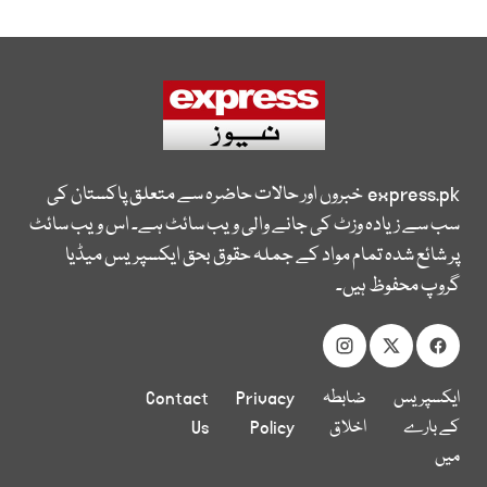
express.pk
خبروں اور حالات حاضرہ سے متعلق پاکستان کی
سب سے زیادہ وزٹ کی جانے والی ویب سائٹ ہے۔ اس ویب سائٹ
پر شائع شدہ تمام مواد کے جملہ حقوق بحق ایکسپریس میڈیا
گروپ محفوظ ہیں۔
ایکسپریس
ضابطہ
Privacy
Contact
کے بارے
اخلاق
Policy
Us
میں