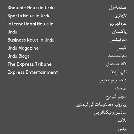
صفحۂ اول
Showbiz News in Urdu
تازہ ترین
Sports News in Urdu
غزہ لہو لہو
International News in
پاکستان
Urdu
انٹر نیشنل
Business News in Urdu
کھیل
Urdu Magazine
انٹرٹینمنٹ
Urdu Blogs
لائف اسٹائل
The Express Tribune
ٹاپ ٹرینڈ
Express Entertainment
دلچسپ و عجیب
صحت
سونے کے نرخ
پیٹرولیم مصنوعات کی قیمتیں
سائنس و ٹیکنالوجی
بلاگ
بزنس