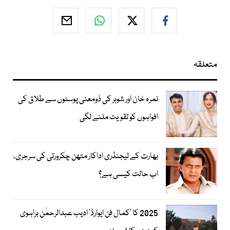
متعلقہ
نمرہ خان اور شوہر کی ذومعنی پوسٹوں سے طلاق کی
افواہوں کو تقویت ملنے لگی
بھارت کے لیجنڈری اداکار متھن چکرورتی کی سرجری،
اب حالت کیسی ہے؟
2025 کا ’کمال فن ایوارڈ‘ ادیب عبدالرحمٰن براہوی