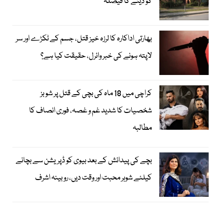
کو دینے کا فیصلہ
بھارتی اداکارہ کا لرزہ خیز قتل، جسم کے ٹکڑے اور سر
لاپتہ ہونے کی خبر وائرل، حقیقت کیا ہے؟
کراچی میں 18 ماہ کی بچی کے قتل پر شوبز
شخصیات کا شدید غم و غصہ، فوری انصاف کا
مطالبہ
بچے کی پیدائش کے بعد بیوی کو ڈپریشن سے بچانے
کیلئے شوہر محبت اور وقت دیں، روبینہ اشرف