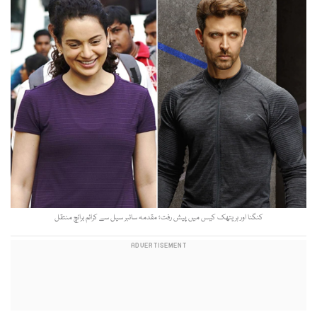
کنگنا اور ہریتھک کیس میں پیش رفت؛ مقدمہ سائبر سیل سے کرائم برانچ منتقل