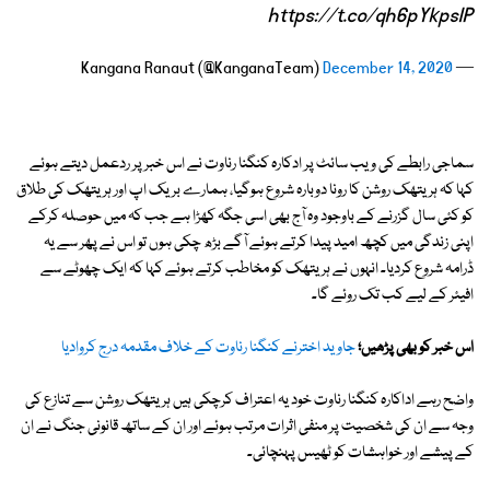
https://t.co/qh6pYkpsIP
December 14, 2020
— Kangana Ranaut (@KanganaTeam)
سماجی رابطے کی ویب سائٹ پر ادکارہ کنگنا رناوت نے اس خبر پر ردعمل دیتے ہوئے
کہا کہ ہریتھک روشن کا رونا دوبارہ شروع ہوگیا، ہمارے بریک اپ اور ہریتھک کی طلاق
کو کئی سال گزرنے کے باوجود وہ آج بھی اسی جگہ کھڑا ہے جب کہ میں حوصلہ کرکے
اپنی زندگی میں کچھ امید پیدا کرتے ہوئے آگے بڑھ چکی ہوں تو اس نے پھر سے یہ
ڈرامہ شروع کردیا۔ انہوں نے ہریتھک کو مخاطب کرتے ہوئے کہا کہ ایک چھوٹے سے
افیئر کے لیے کب تک روئے گا۔
اس خبر کو بھی پڑھیں؛
جاوید اخترنے کنگنا رناوت کے خلاف مقدمہ درج کروادیا
واضح رہے اداکارہ کنگنا رناوت خود یہ اعتراف کرچکی ہیں ہریتھک روشن سے تنازع کی
وجہ سے ان کی شخصیت پر منفی اثرات مرتب ہوئے اور ان کے ساتھ قانونی جنگ نے ان
کے پیشے اور خواہشات کو ٹھیس پہنچائی۔