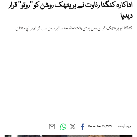
اداکارہ کنگنا رناوت نے ہریتھک روشن کو ’’روتو‘‘ قرار
دیدیا
کنگنا اور ہریتھک کیس میں پیش رفت؛ مقدمہ سائبر سیل سے کرائم برانچ منتقل
ویب ڈیسک
December 15, 2020