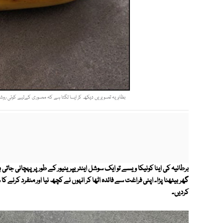
بظاہر یہ تصویریں دیکھ کر ایسا لگتا ہے کہ مصوری کےلیے کوئی روشنائی 
برطانیہ کی اینا کونیکا ویسے تو ایک سوشل اینٹریپرینیور کے طور پر پہچانی جاتی
گھر بیٹھنا پڑا۔ اپنی فراغت سے فائدہ اٹھا کر انہوں نے کچھ نیا اور منفرد کرنے ک
کردیں۔