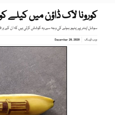
کورونا لاک ڈاؤن میں کیلے کو
سوشل اینٹریپرینیور ہونے کی وجہ سے وہ کوشش کرتی ہیں کہ ان کے ہر ف
ویب ڈیسک
December 28, 2020