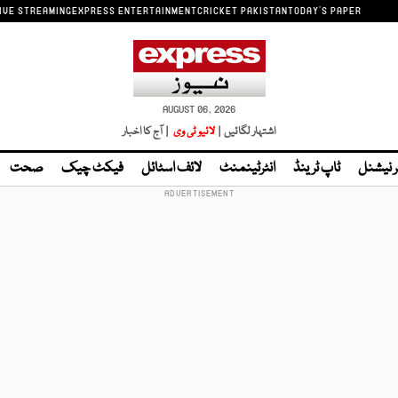
IVE STREAMING
EXPRESS ENTERTAINMENT
CRICKET PAKISTAN
TODAY'S PAPER
AUGUST 06, 2026
اشتہار لگائیں |
لائیو ٹی وی
| آج کا اخبار
ر نیشنل
ٹاپ ٹرینڈ
انٹرٹینمنٹ
لائف اسٹائل
فیکٹ چیک
صحت