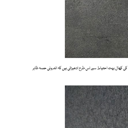
کی کھال بہت احتیاط سے اس طرح ادھیڑتی ہیں کہ اندرونی حصہ ظاہر