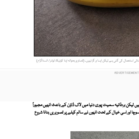
استعمال کی گئی ہے لیکن ایسا ہر گز نہیں۔ (تصاویر بحوالہ اینا کونیکا: ٹوئٹر/ انسٹاگرام)
 ہیں لیکن برطانیہ سمیت پوری دنیا میں لاک ڈاؤن کے باعث انہیں مجبوراً
ا سوچا اور اسی خیال کے تحت انہوں نے سالم کیلے پر تصویریں بنانا شروع