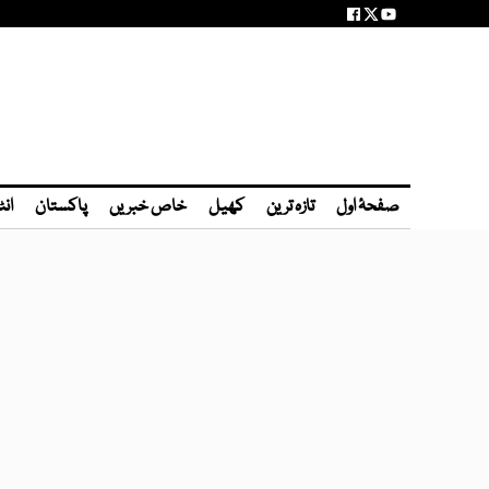
صفحۂ اول
تازہ ترین
کھیل
خاص خبریں
پاکستان
انٹ