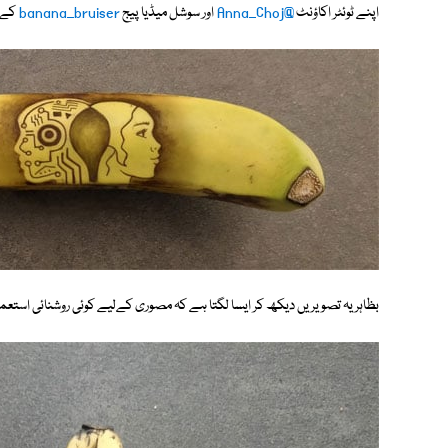
اپنے ٹوئٹر اکاؤنٹ
@Anna_Choj
اور سوشل میڈیا پیج
banana_bruiser
کے ذ
بظاہر یہ تصویریں دیکھ کر ایسا لگتا ہے کہ مصوری کےلیے کوئی روشنائی استعما