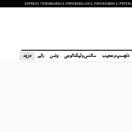
EXPRESS TRIBUNE
URDU E-PAPER
ENGLISH E-PAPER
SINDHI E-PAPER
L
دلچسپ و عجیب
سائنس و ٹیکنالوجی
بزنس
رائے
مزید