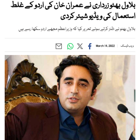
بلاول بھٹو زرداری نے عمران خان کی اردو کے غلط
استعمال کی ویڈیو شیئر کردی
بلاول بھٹو نے ظنز کرتے ہوئے تحریر کیا کہ وزیراعظم مجھے اردو سکھا رہے ہیں
ویب ڈیسک
March 14, 2022