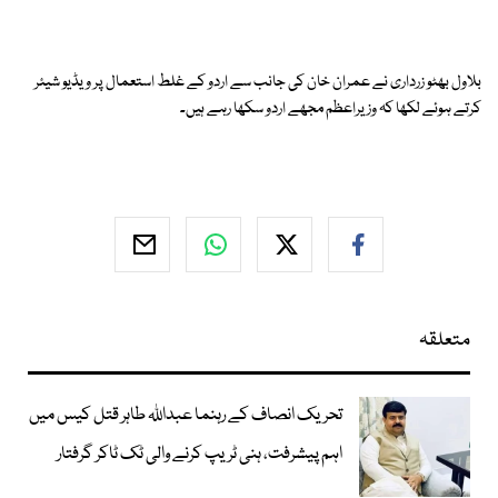
بلاول بھٹو زرداری نے عمران خان کی جانب سے اردو کے غلط استعمال پر ویڈیو شیئر
کرتے ہوئے لکھا کہ وزیراعظم مجھے اردو سکھا رہے ہیں۔
متعلقہ
تحریک انصاف کے رہنما عبداللہ طاہر قتل کیس میں
اہم پیشرفت، ہنی ٹریپ کرنے والی ٹک ٹاکر گرفتار