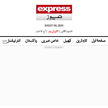
AUGUST 08, 2026
اشتہار لگائیں |
لائیو ٹی وی
| آج کا اخبار
صفحۂ اول
تازہ ترین
کھیل
خاص خبریں
پاکستان
انٹر نیشنل
ٹا