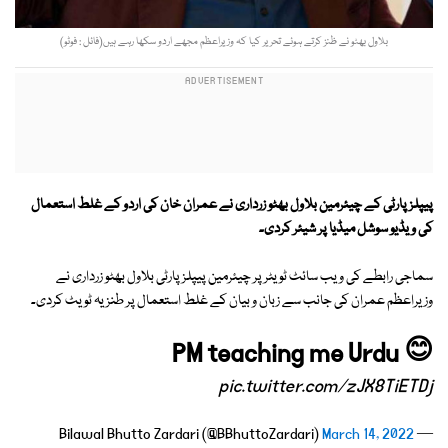
بلاول بھٹو نے ظنز کرتے ہوئے تحریر کیا کہ وزیراعظم مجھے اردو سکھا رہے ہیں(فائل : فوٹو)
پیپلزپارٹی کے چیئرمین بلاول بھٹو زرداری نے عمران خان کی اردو کے غلط استعمال
کی ویڈیو سوشل میڈیا پر شیئر کردی۔
سماجی رابطے کی ویب سائٹ ٹویٹر پر چیئرمین پیپلزپارٹی بلاول بھٹو زرداری نے
وزیراعظم عمران کی جانب سے زبان و بیان کے غلط استعمال پر طنزیہ ٹویٹ کردی۔
PM teaching me Urdu 😊
pic.twitter.com/zJX8TiETDj
March 14, 2022
— Bilawal Bhutto Zardari (@BBhuttoZardari)