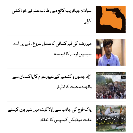
سوات: جہانزیب کالج میں طالب علم نے خودکشی
کرلی
میر رضا کی قبر کشائی کا عمل شروع ، ڈی این اے
سیمپل لینے کا فیصلہ
آزاد جموں و کشمیر کے غیور عوام کا پاکستان سے
والہانہ محبت کا اظہار
پاک فوج کی جانب سے راولاکوٹ میں شہریوں کیلئے
مفت میڈیکل کیمپس کا انعقاد