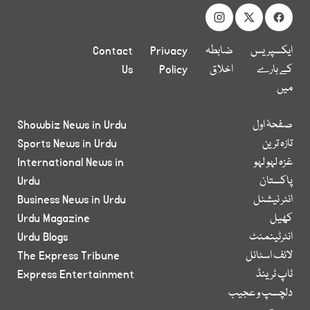
ایکسپریس
ضابطہ
Privacy
Contact
کے بارے
اخلاق
Policy
Us
میں
صفحۂ اول
Showbiz News in Urdu
تازہ ترین
Sports News in Urdu
غزہ لہو لہو
International News in
پاکستان
Urdu
انٹر نیشنل
Business News in Urdu
کھیل
Urdu Magazine
انٹرٹینمنٹ
Urdu Blogs
لائف اسٹائل
The Express Tribune
ٹاپ ٹرینڈ
Express Entertainment
دلچسپ و عجیب