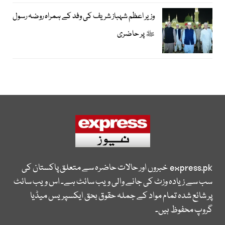
وزیر اعظم شہباز شریف کی وفد کے ہمراہ روضہ رسول
ﷺ پر حاضری
express.pk
خبروں اور حالات حاضرہ سے متعلق پاکستان کی
سب سے زیادہ وزٹ کی جانے والی ویب سائٹ ہے۔ اس ویب سائٹ
پر شائع شدہ تمام مواد کے جملہ حقوق بحق ایکسپریس میڈیا
گروپ محفوظ ہیں۔