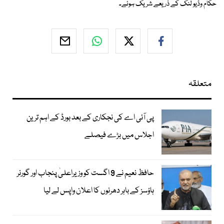
حکام وڈیو لنک کے ذریعے شریک ہوئے۔
متعلقہ
پی آئی اے کی نجکاری کے بعد بورڈ کے اہم ترین
اجلاس میں بڑے فیصلے
حافظ نعیم نے 9 اگست کو وزیراعلیٰ پنجاب اور گورنر
ہاؤسز کے باہر دھرنوں کا اعلان واپس لے لیا