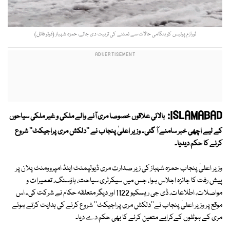
ٹورازم پولیس کو ہنگامی حالات سے نمٹنے کی تربیت دی جائے، حمزہ شہباز (فوٹو فائل)
ISLAMABAD:
بالائی علاقوں خصوصا مری آنے والے ملکی و غیر ملکی سیاحوں
کے لیے اچھی خبر سامنے آ گئی۔ وزیر اعلیٰ پنجاب نے ''دلکش مری پراجیکٹ'' شروع
کرنے کا حکم دیدیا۔
وزیر اعلیٰ پنجاب حمزہ شہباز کی زیر صدارت مری ڈیولپمنٹ اینڈ امپروومنٹ پلان پر
پیش رفت کا جائزہ اجلاس ہوا، جس میں سیکرٹری سیاحت، ہاؤسنگ، تعمیرات و
مواصلات، اطلاعات، ڈی جی ریسکیو 1122 اور دیگر متعلقہ حکام نے شرکت کی۔ اس
موقع پر وزیر اعلیٰ پنجاب نے''دلکش مری پراجیکٹ'' شروع کرنے کی ہدایت کرتے ہوئے
مری کے ہوٹلوں کےکرایے متعین کرنے کا بھی حکم دے دیا۔