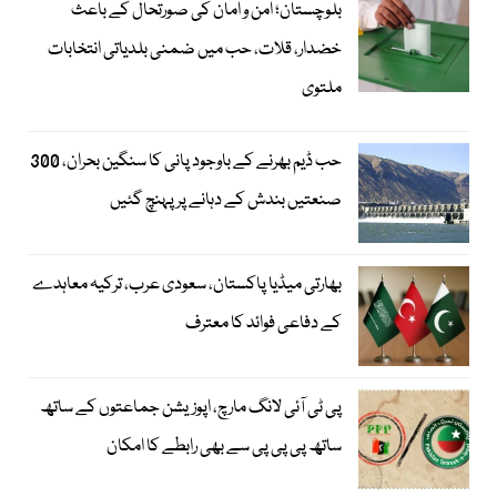
بلوچستان؛ امن و امان کی صورتحال کے باعث
خضدار، قلات، حب میں ضمنی بلدیاتی انتخابات
ملتوی
حب ڈیم بھرنے کے باوجود پانی کا سنگین بحران، 300
صنعتیں بندش کے دہانے پر پہنچ گئیں
بھارتی میڈیا پاکستان، سعودی عرب، ترکیہ معاہدے
کے دفاعی فوائد کا معترف
پی ٹی آئی لانگ مارچ، اپوزیشن جماعتوں کے ساتھ
ساتھ پی پی پی سے بھی رابطے کا امکان