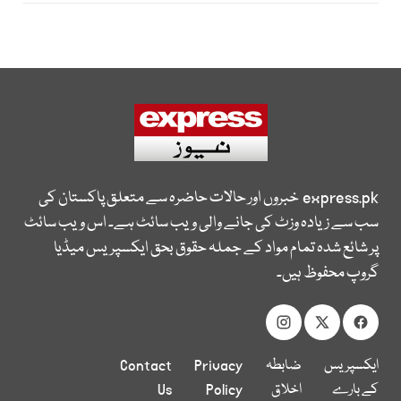
express.pk
خبروں اور حالات حاضرہ سے متعلق پاکستان کی
سب سے زیادہ وزٹ کی جانے والی ویب سائٹ ہے۔ اس ویب سائٹ
پر شائع شدہ تمام مواد کے جملہ حقوق بحق ایکسپریس میڈیا
گروپ محفوظ ہیں۔
ایکسپریس
ضابطہ
Privacy
Contact
کے بارے
اخلاق
Policy
Us