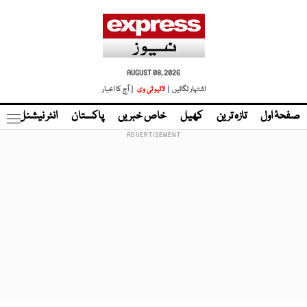
AUGUST 08, 2026
اشتہار لگائیں |
لائیو ٹی وی
| آج کا اخبار
صفحۂ اول
تازہ ترین
کھیل
خاص خبریں
پاکستان
انٹر نیشنل
ٹا