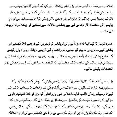
اجلاس سے خطاب کرتے ہوئے وزیر اعلیٰ پنجاب نے کہا کہ کرایے کا تعین ہونے سے
سفید پوش طبقے کو ریلیف مل سکے گا۔انہوں نے ہدایت کی کہ مری میں ٹریل موٹر
بائیک ایمبولینس چلانے کا جائزہ لے کر حتمی پلان پیش کیا جائے۔ ساتھ ہی ٹورازم
پولیس کی استعداد کار بڑھانے کے لیے ہنگامی حالات سے نمٹنے کی پیشہ ورانہ تربیت
دی جائے۔
حمزہ شہباز کا کہنا تھا کہ مری آنے والی ٹریفک کو کیمروں کے ذریعے 24 گھنٹے اور
ہفتے کیے ساتوں دن مانیٹر کیا جائے۔ موثر انتظام کے ذریعے ٹریفک رواں دواں رکھنے
کے جامع پلان پر عملدرآمد یقینی بنایا جائے۔انہوں نے مری سمیت سیاحتی مقامات پر
سہولتیں بہتر بنانے کی ہدایت کرتے ہوئے کہا کہ انتظامیہ سیاحوں کے لیے ہرممکن بہتر
انتظامات یقینی بنائے۔
وزیر اعلیٰ کا مزید کہنا تھا کہ مری کے دیہات میں بارش کے پانی کو ذخیرہ کرنے کا
سسٹم وضع کیا جائے۔ انہوں نے املاک میں آتشزدگی کے واقعات کا سدباب کرنے کے
لیے فائر سیفٹی پلان طلب کرلیا۔ اجلاس میں وزیر اعلیٰ کو مری کی 34 کلومیٹر طویل
سڑکوں کی تعمیر و مرمت کی تکمیل سے متعلق بریفنگ دی گئی۔ حکام نے بتایا کہ
مری کی سڑکوں کے اطراف میں دکانوں کو یونیورسل شکل دی جائے گی۔ اجلاس میں
کمشنر راولپنڈی ڈویژن، آر پی او راولپنڈی،سی پی او، ڈپٹی کمشنر،سی ٹی او اور متعلقہ