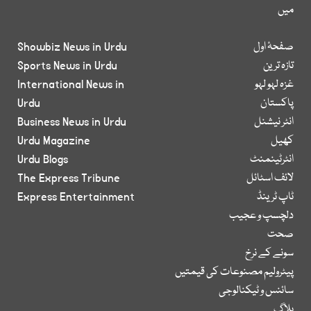
میں
صفحۂ اول
Showbiz News in Urdu
تازہ ترین
Sports News in Urdu
غزہ لہو لہو
International News in
پاکستان
Urdu
انٹر نیشنل
Business News in Urdu
کھیل
Urdu Magazine
انٹرٹینمنٹ
Urdu Blogs
لائف اسٹائل
The Express Tribune
ٹاپ ٹرینڈ
Express Entertainment
دلچسپ و عجیب
صحت
سونے کے نرخ
پیٹرولیم مصنوعات کی قیمتیں
سائنس و ٹیکنالوجی
بلاگ