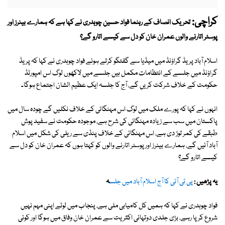
کراچی:
تحریک انصاف کے رہنما فواد حسین چوہدری نے کہا ہے کہ ہمارے بینرز اور
پوسٹر اتارنے والوں عمران خان کو دل سے کیسے اتارو گے؟
اسلام آباد پریڈ گراؤنڈ میں میڈیا سے گفتگو کرتے ہوئے فواد چوہدری نے کہا کہ پریڈ
گراؤنڈ میں جلسے کے انتظامات مکمل ہیں جلسے میں لاکھوں لوگ اس امپورٹڈ
حکومت کے خلاف شرکت کریں گے، آج کا جلسہ ایک عظیم الشان اجتماع ہوگا۔
انہوں نے کہا کہ پورے ملک میں لوگ اس مہنگائی کے خلاف نکلیں گے چودہ سال میں
پاکستان میں سب سے زیادہ مہنگائی کی شرح ہے، موجودہ حکومت نے سفید پوش
طبقے کی کمر توڑ دی ہے، اس مہنگائی کے خلاف پنڈی سے ریلی کی شکل میں اسلام
آباد آئیں گے، ہمارے بینرز اور پوسٹر اتارنے والوں کو کہتا ہوں کہ عمران خان کو دل سے
کیسے اتارو گے؟
یہ پڑھیں :
پی ٹی آئی کا آج اسلام آباد میں جلس
ہ
فواد چوہدری نے کہا کہ ہمیں کل کامیابی ملی ہے، پنجاب میں لوٹے اپنی مہم نہیں
شروع کر پا رہے، بڑی جلدی دوتہائی اکثریت سے عمران خان وفاق میں ہوگا اور کوئی