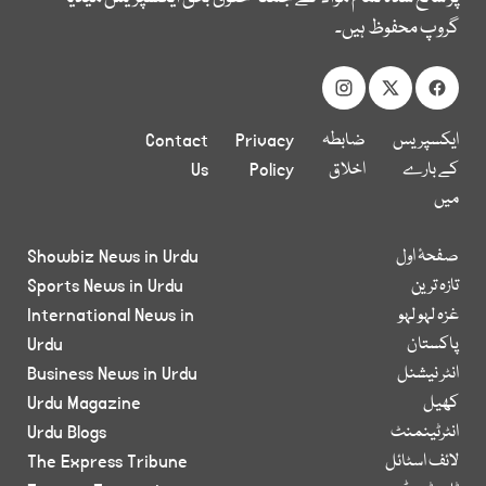
گروپ محفوظ ہیں۔
ایکسپریس
ضابطہ
Privacy
Contact
کے بارے
اخلاق
Policy
Us
میں
صفحۂ اول
Showbiz News in Urdu
تازہ ترین
Sports News in Urdu
غزہ لہو لہو
International News in
پاکستان
Urdu
انٹر نیشنل
Business News in Urdu
کھیل
Urdu Magazine
انٹرٹینمنٹ
Urdu Blogs
لائف اسٹائل
The Express Tribune