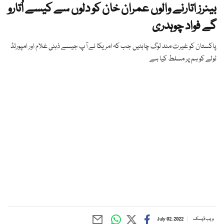
بینرز اتارنے والوں عمران خان کو دلوں سے کیسے اُتارو
گے فواد چوہدری
پاکستان کو غیرت مند لوگ چاہئیں جب کہ امریکا نے آپ جیسے ذہنی غلام اور امپورٹڈ
ٹولے کو ہم پر مسلط کیا ہے
ویب ڈیسک
July 02, 2022