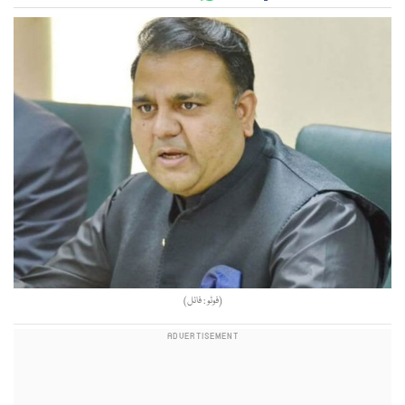
(فوٹو : فائل)