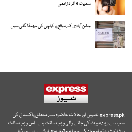
سمیت 4 افراد زخمی
جشن آزادی کے موقع پر کراچی کی جھنڈا گلی سیل
express.pk
خبروں اور حالات حاضرہ سے متعلق پاکستان کی
سب سے زیادہ وزٹ کی جانے والی ویب سائٹ ہے۔ اس ویب سائٹ
پر شائع شدہ تمام مواد کے جملہ حقوق بحق ایکسپریس میڈیا