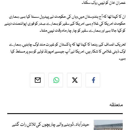
عمران خان کو نہیں روک سکتا۔
ان کا کہنا تھا کہ آج ہندوستان میں وہاں کی حکومت نے پیٹرول سستا کیا ہے، ہماری
حکومت امریکا کی غلام ہے، امریکا کے سفیر کو ہمارے صدر کو فوری اپوائنمنٹ دینے
کو کہا جاتا ہے اور ہمارے سفیر کو چار چار ماہ وقت نہیں ملتا۔
تحریک انصاف کے رہنما کا کہنا تھا کہ پاکستان کو غیرت مند لوگ چاہئیں، ہمارے
لوگ ذہنی غلامی کا شکار ہیں، امریکا نے آپ جیسے امپورٹڈ ٹولے کو ہم پر مسلط کیا
ہے۔
متعلقہ
حیدرآباد، ڈوبنے والے چار بچوں کی تلاش رات گئے