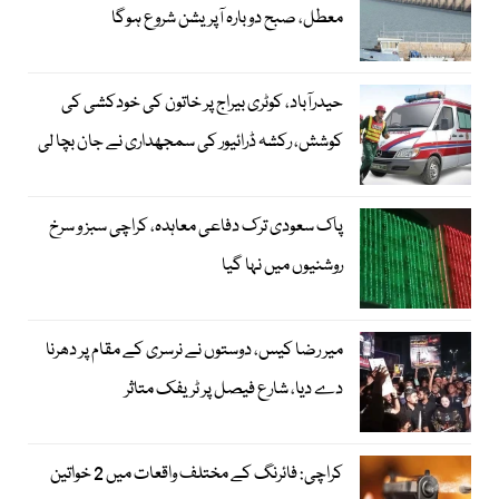
معطل، صبح دوبارہ آپریشن شروع ہوگا
حیدرآباد، کوٹری بیراج پر خاتون کی خودکشی کی
کوشش، رکشہ ڈرائیور کی سمجھداری نے جان بچا لی
پاک سعودی ترک دفاعی معاہدہ، کراچی سبز و سرخ
روشنیوں میں نہا گیا
میر رضا کیس، دوستوں نے نرسری کے مقام پر دھرنا
دے دیا، شارع فیصل پر ٹریفک متاثر
کراچی: فائرنگ کے مختلف واقعات میں 2 خواتین