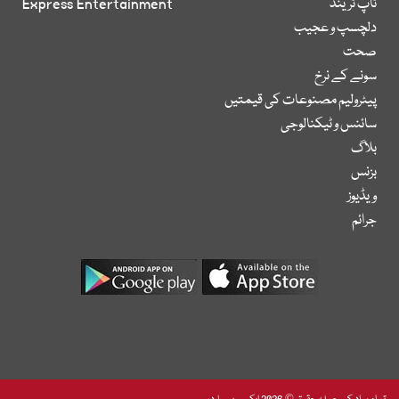
ٹاپ ٹرینڈ
Express Entertainment
دلچسپ و عجیب
صحت
سونے کے نرخ
پیٹرولیم مصنوعات کی قیمتیں
سائنس و ٹیکنالوجی
بلاگ
بزنس
ویڈیوز
جرائم