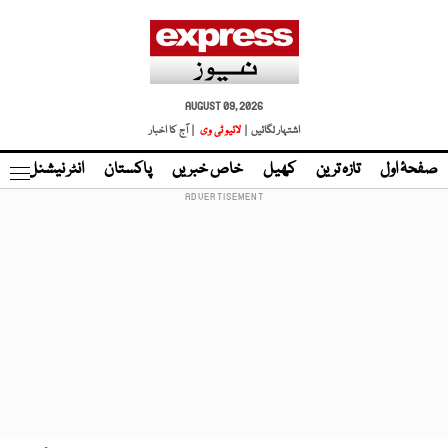
AUGUST 09, 2026
اشتہار لگائیں |
لائیو ٹی وی
| آج کا اخبار
صفحۂ اول
تازہ ترین
کھیل
خاص خبریں
پاکستان
انٹر نیشنل
ٹا