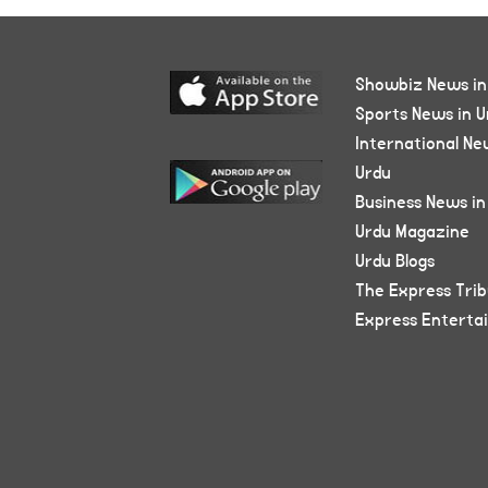
Showbiz News in
Sports News in U
International Ne
Urdu
Business News in
Urdu Magazine
Urdu Blogs
The Express Tri
Express Enterta