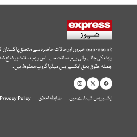
express.pk
خبروں اور حالات حاضرہ سے متعلق پاکستان 
وزٹ کی جانے والی ویب سائٹ ہے۔ اس ویب سائٹ پر شائع شدہ
جملہ حقوق بحق ایکسپریس میڈیا گروپ محفوظ ہیں۔
ایکسپریس کے بارے میں
ضابطہ اخلاق
Privacy Policy