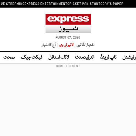
IVE STREAMING
EXPRESS ENTERTAINMENT
CRICKET PAKISTAN
TODAY'S PAPER
AUGUST 07, 2026
اشتہار لگائیں |
لائیو ٹی وی
| آج کا اخبار
ر نیشنل
ٹاپ ٹرینڈ
انٹرٹینمنٹ
لائف اسٹائل
فیکٹ چیک
صحت