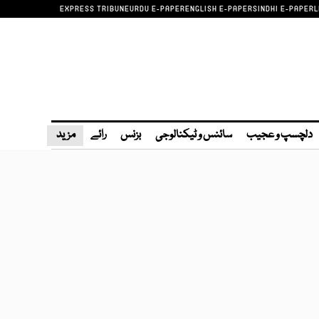
EXPRESS TRIBUNE
URDU E-PAPER
ENGLISH E-PAPER
SINDHI E-PAPER
L
دلچسپ و عجیب
سائنس و ٹیکنالوجی
بزنس
رائے
مزید