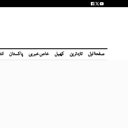
صفحۂ اول
تازہ ترین
کھیل
خاص خبریں
پاکستان
انٹ