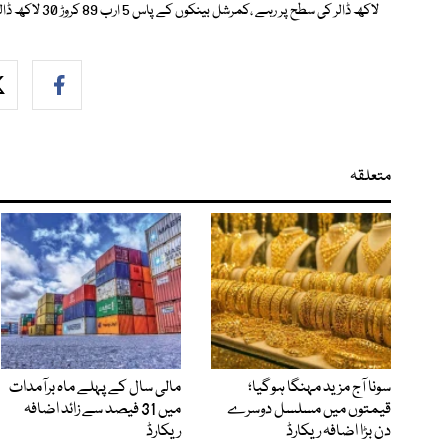
لاکھ ڈالر کی سطح پر رہے ،کمرشل بینکوں کے پاس 5 ارب 89 کروڑ 30 لاکھ ڈالر کے زخائر موجود ہیں۔
متعلقہ
سونا آج مزید مہنگا ہوگیا؛
مالی سال کے پہلے ماہ برآمدات
قیمتوں میں مسلسل دوسرے
میں 31 فیصد سے زائد اضافہ
دن بڑا اضافہ ریکارڈ
ریکارڈ