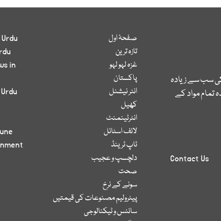
صفحۂ اول
 Urdu
تازہ ترین
rdu
غزہ لہو لہو
ws in
پاکستان
کی سب سے زیادہ
انٹر نیشنل
 Urdu
 تمام مواد کے
کھیل
انٹرٹینمنٹ
لائف اسٹائل
bune
ٹاپ ٹرینڈ
inment
دلچسپ و عجیب
Contact Us
صحت
سونے کے نرخ
پیٹرولیم مصنوعات کی قیمتیں
سائنس و ٹیکنالوجی