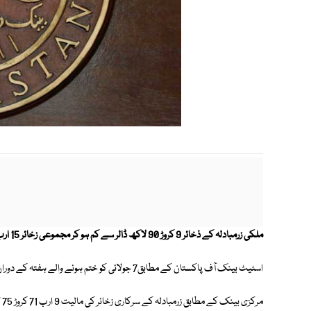
ملکی زرمبادلہ کے ذخائر 9 کروڑ 90 لاکھ ڈالر سے کم ہو کر مجموعی زخائر 15 ارب 61 کروڑ 5 لاکھ ڈالر ہوگئے ہیں۔
اسٹیٹ بینک آف پاکستان کے مطابق7 جولائی کو ختم ہونے والے ہفتہ کے دوران زرمبادلہ کے سرکاری زخائر میں 9 کروڑ 90 لاکھ ڈالر کی کمی ہوئی۔