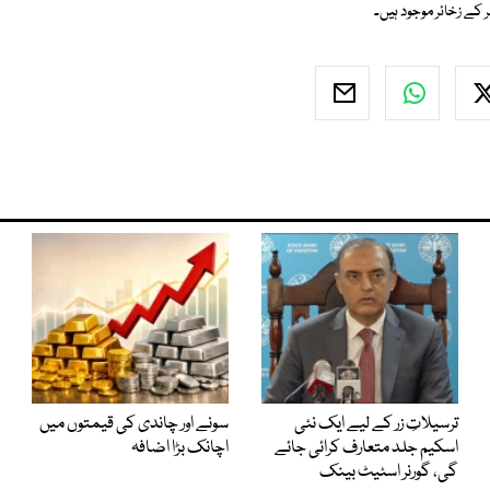
ترسیلاتِ زر کے لیے ایک نئی
سونے اور چاندی کی قیمتوں میں
اسکیم جلد متعارف کرائی جائے
اچانک بڑا اضافہ
گی، گورنر اسٹیٹ بینک