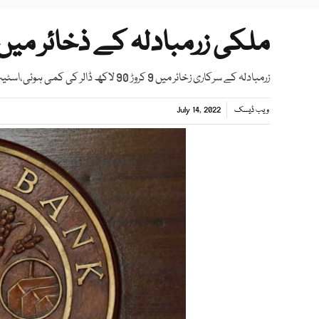
ملکی زرمبادلہ کے ذخائر میں 9کروڑ 90لاکھ ڈالر کی کم
زرمبادلہ کے سرکاری زخائر میں 9 کروڑ 90 لاکھ ڈالر کی کمی ہوئی،اسٹیٹ بینک
ویب ڈیسک
July 14, 2022