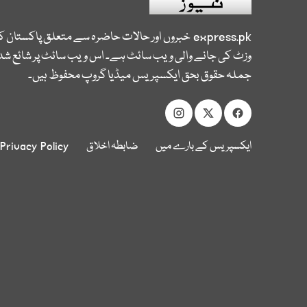
express.pk
خبروں اور حالات حاضرہ سے متعلق پاکستان 
وزٹ کی جانے والی ویب سائٹ ہے۔ اس ویب سائٹ پر شائع شدہ
جملہ حقوق بحق ایکسپریس میڈیا گروپ محفوظ ہیں۔
ایکسپریس کے بارے میں
ضابطہ اخلاق
Privacy Policy