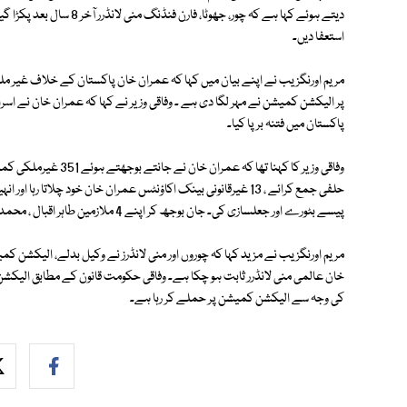
دیتے ہوئے کہا ہے کہ چور، ج
استعفا دیں۔
مریم اورنگزیب نے اپنے بیان میں کہا کہ عمران خان پاکستان کے خلاف غیر مل
پر الیکشن کمیشن نے مہر لگا دی ہے ۔ وفاقی وزیر نے کہا کہ عمران خان نے اسرا
پاکستان میں فتنہ برپا کیا۔
حلفی جمع کرائے ، 13 غیرقانونی بینک اکاؤنٹس عمران خان خود چلاتا
پیسے بٹورے اور جعلسازی کی۔ جان بوجھ کر اپنے 4 ملازمین طاہر اقبال ، محمد نعمان افضل ، محمد ارشد، محمد رفیق کے نام پر پیسے منگوائے ۔
مریم اورنگزیب نے مزید کہا کہ چوروں اور منی لانڈرز نے وکیل بدلے، الیکشن 
خان عالمی منی لانڈرر ثابت ہو چکا ہے۔ وفاقی حکومت قانون کے مطابق ال
کی وجہ سے الیکشن کمیشن پر حملے کر رہا ہے۔