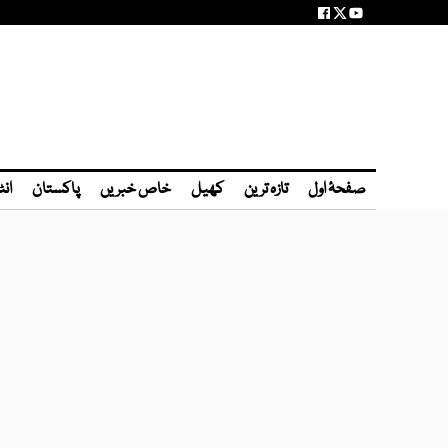
صفحۂ اول
تازہ ترین
کھیل
خاص خبریں
پاکستان
انٹ