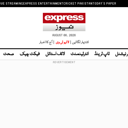
IVE STREAMING
EXPRESS ENTERTAINMENT
CRICKET PAKISTAN
TODAY'S PAPER
AUGUST 06, 2026
اشتہار لگائیں |
لائیو ٹی وی
| آج کا اخبار
ر نیشنل
ٹاپ ٹرینڈ
انٹرٹینمنٹ
لائف اسٹائل
فیکٹ چیک
صحت