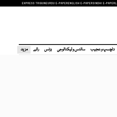
EXPRESS TRIBUNE
URDU E-PAPER
ENGLISH E-PAPER
SINDHI E-PAPER
L
دلچسپ و عجیب
سائنس و ٹیکنالوجی
بزنس
رائے
مزید