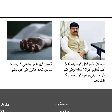
عبداللہ طاہر قتل کیس؛ مقتول
لاہور؛ گھریلو پریشانی کے باعث
کے ڈرائیور کو 22سالہ لڑکی کے
شادی شدہ خاتون کی خودکشی
ذریعے ہنی ٹریپ کیے جانے کا
انشکاف
صفحۂ اول
 Urdu
تازہ ترین
rdu