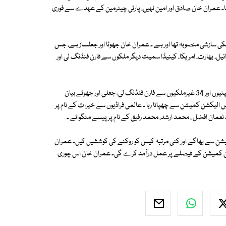
ھوٹا، فارن فنڈنگ منی لانڈرر آخر 8 سال بعد پکڑا گیا۔ عمران خان صادق اور امین نہیں، پارٹی چیئرمین کے عہدے سے فوری
کی سازشی منصوبہ تھا اور ہے ۔ عمران خان جھوٹا اور جعلساز ہے، جس
ئیل، بھارت، امریکا، کینیڈا سمیت دیگر ملکوں سے فارن فنڈنگ لی اور
وفاقی وزیر کا کہنا تھا کہ عمران خان نے جانتے بوجھتے ہوئے 351 غیرملکی کمپنیوں اور 34 غیرملکیوں سے فارن فنڈنگ لی، جعلی اور جھوٹے بیان
 رہا اور انہیں الیکشن کمیشن سے چھپاتا رہا ۔ عالمی فراڈیوں سے خیرات کے نام پر
کمیشن سے بھاگے اور کئی مرتبہ کیس کو روکنے کی کوششیں کیں۔ عمران
یکشن کمیشن کے فیصلے پر عمل درآمد کرے گی۔ عمران خان اس چوری