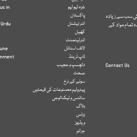
غزہ لہو لہو
ws in
پاکستان
کی سب سے زیادہ
انٹر نیشنل
 Urdu
 تمام مواد کے
کھیل
انٹرٹینمنٹ
لائف اسٹائل
bune
ٹاپ ٹرینڈ
inment
دلچسپ و عجیب
Contact Us
صحت
سونے کے نرخ
پیٹرولیم مصنوعات کی قیمتیں
سائنس و ٹیکنالوجی
بلاگ
بزنس
ویڈیوز
جرائم