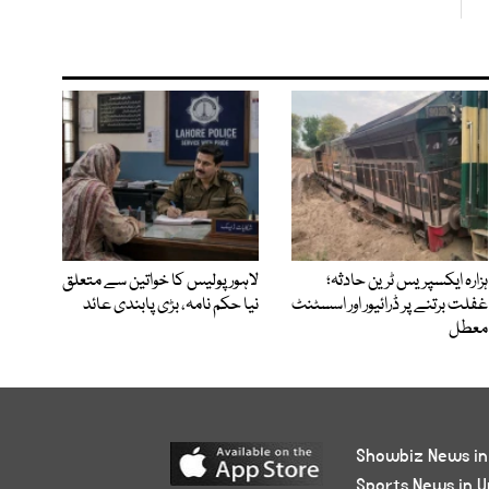
ہزارہ ایکسپریس ٹرین حادثہ؛
لاہور پولیس کا خواتین سے متعلق
غفلت برتنے پر ڈرائیور اور اسسٹنٹ
نیا حکم نامہ، بڑی پابندی عائد
معطل
Showbiz News in
Sports News in U