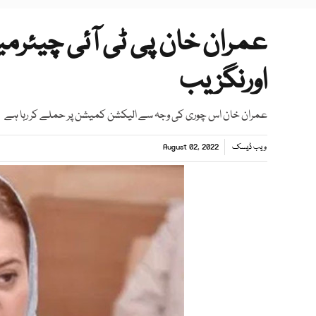
عمران خان پی ٹی آئی چیئرمی
اورنگزیب
عمران خان اس چوری کی وجہ سے الیکشن کمیشن پر حملے کر رہا ہے
ویب ڈیسک
August 02, 2022