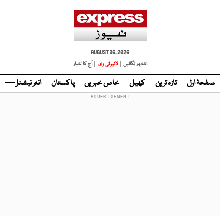
AUGUST 06, 2026
اشتہار لگائیں |
لائیو ٹی وی
| آج کا اخبار
صفحۂ اول
تازہ ترین
کھیل
خاص خبریں
پاکستان
انٹر نیشنل
ٹا