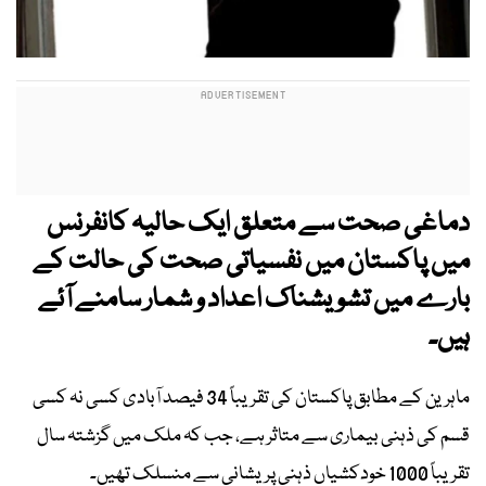
دماغی صحت سے متعلق ایک حالیہ کانفرنس
میں پاکستان میں نفسیاتی صحت کی حالت کے
بارے میں تشویشناک اعداد و شمار سامنے آئے
ہیں۔
ماہرین کے مطابق پاکستان کی تقریباً 34 فیصد آبادی کسی نہ کسی
قسم کی ذہنی بیماری سے متاثر ہے، جب کہ ملک میں گزشتہ سال
تقریباً 1000 خودکشیاں ذہنی پریشانی سے منسلک تھیں۔