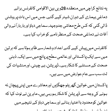
یہ نتائج کراچی میں منعقدہ 26ویں بین الاقوامی کانفرنس برائے
دماغی بیماری کے دوران شیئر کیے گئے، جس میں اس بات پر روشنی
ڈالی گئی کہ کس طرح معاشی جدوجہد، سماجی دباؤ اور بار بار آنے والی
آفات نے دماغی صحت کے منظر نامے کو خراب کیا ہے۔
کانفرنس میں پیش کیے گئے اعداد و شمار سے ظاہر ہوتا ہے کہ ہر تین
میں سے ایک پاکستانی اور عالمی سطح پر پانچ میں سے ایک، ذہنی
صحت کے مسئلے کا شکار ہے۔ ڈپریشن، بے چینی، اور منشیات کی
لت سب سے عام عوارض میں سے ہیں۔
پاکستان میں خواتین گھریلو جھگڑوں اور معاشرے میں اپنی پہچان نہ
ہونے کی وجہ سے ڈپریشن کا شکار ہو رہی ہیں۔ ماہرین نے نوٹ کیا کہ
خواتین کو محدود بااختیار بنانے اور سماجی دباؤ کے نتیجے میں