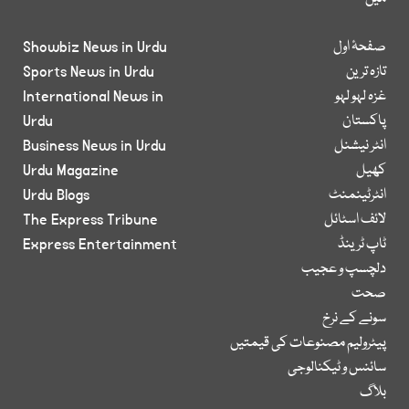
صفحۂ اول
Showbiz News in Urdu
تازہ ترین
Sports News in Urdu
غزہ لہو لہو
International News in
پاکستان
Urdu
انٹر نیشنل
Business News in Urdu
کھیل
Urdu Magazine
انٹرٹینمنٹ
Urdu Blogs
لائف اسٹائل
The Express Tribune
ٹاپ ٹرینڈ
Express Entertainment
دلچسپ و عجیب
صحت
سونے کے نرخ
پیٹرولیم مصنوعات کی قیمتیں
سائنس و ٹیکنالوجی
بلاگ