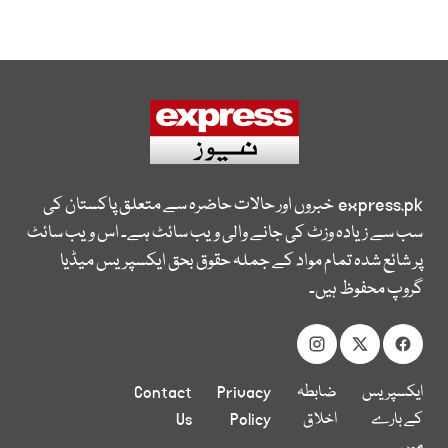
express.pk
خبروں اور حالات حاضرہ سے متعلق پاکستان کی
سب سے زیادہ وزٹ کی جانے والی ویب سائٹ ہے۔ اس ویب سائٹ
پر شائع شدہ تمام مواد کے جملہ حقوق بحق ایکسپریس میڈیا
گروپ محفوظ ہیں۔
ایکسپریس
ضابطہ
Privacy
Contact
کے بارے
اخلاق
Policy
Us
میں