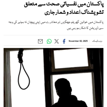
پاکستان میں نفسیاتی صحت سے متعلق
تشویشناک اعداد و شمار جاری
پاکستان میں خواتین گھریلو جھگڑوں اور معاشرے میں اپنی پہچان نہ ہونے کی وجہ
سے ڈپریشن کا شکار ہو رہی ہیں
ویب ڈیسک
November 02, 2025