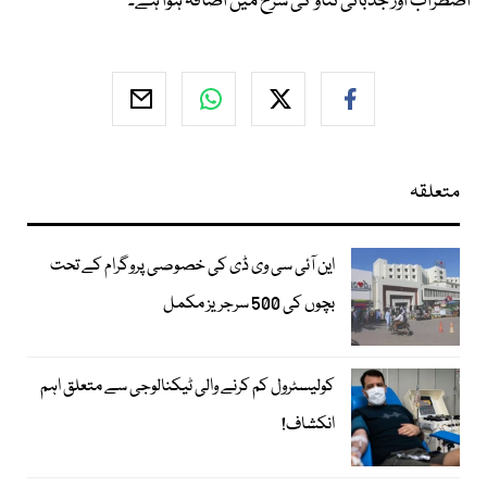
اضطراب اور جذباتی تناؤ کی شرح میں اضافہ ہوا ہے۔
متعلقہ
این آئی سی وی ڈی کی خصوصی پروگرام کے تحت
بچوں کی 500 سرجریز مکمل
کولیسٹرول کم کرنے والی ٹیکنالوجی سے متعلق اہم
انکشاف!