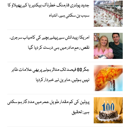
جدید پولٹری فارمنگ خطرناک بیکٹیریا کے پھیلاؤ کا
سبب بن سکتی ہے، انتباہ
امریکا: پیدائش سے پہلے بچے کی کامیاب سرجری،
نقص رحمِ مادر میں ہی درست کر دیا گیا
جگر 80 فیصد تک متاثر ہونے پر بھی علامات ظاہر
نہیں ہوتیں، ماہرین نے خبردار کردیا
پروٹین کی کم مقدار طویل عمر میں مددگار ہو سکتی
ہے: تحقیق