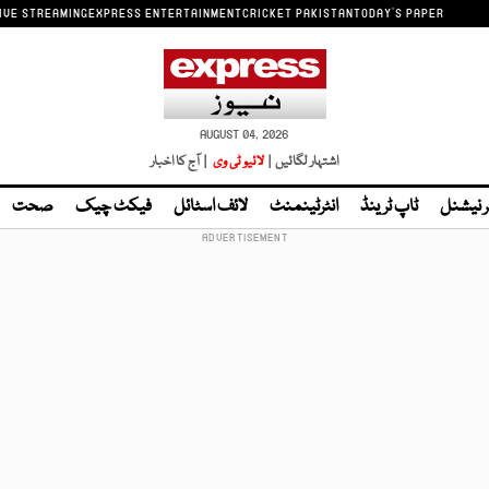
IVE STREAMING
EXPRESS ENTERTAINMENT
CRICKET PAKISTAN
TODAY'S PAPER
AUGUST 04, 2026
اشتہار لگائیں |
لائیو ٹی وی
| آج کا اخبار
ر نیشنل
ٹاپ ٹرینڈ
انٹرٹینمنٹ
لائف اسٹائل
فیکٹ چیک
صحت