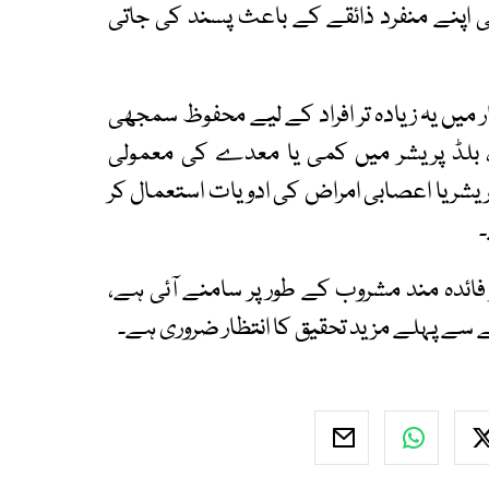
بھی اپنے منفرد ذائقے کے باعث پسند کی جاتی
میں یہ زیادہ تر افراد کے لیے محفوظ سمجھی
 بلڈ پریشر میں کمی یا معدے کی معمولی
ریشر یا اعصابی امراض کی ادویات استعمال کر
۔
 فائدہ مند مشروب کے طور پر سامنے آئی ہے،
ے سے پہلے مزید تحقیق کا انتظار ضروری ہے۔