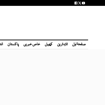
صفحۂ اول
تازہ ترین
کھیل
خاص خبریں
پاکستان
انٹ