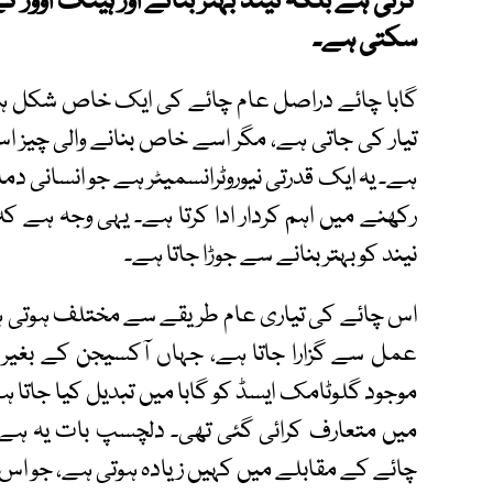
کرتی ہے بلکہ نیند بہتر بنانے اور ہینگ اوور 
سکتی ہے۔
گابا چائے دراصل عام چائے کی ایک خاص شکل ہے، 
ہے۔ یہ ایک قدرتی نیوروٹرانسمیٹر ہے جو انسانی دما
رکھنے میں اہم کردار ادا کرتا ہے۔ یہی وجہ ہے کہ
نیند کو بہتر بنانے سے جوڑا جاتا ہے۔
اس چائے کی تیاری عام طریقے سے مختلف ہوتی ہ
عمل سے گزارا جاتا ہے، جہاں آکسیجن کے بغیر 
میں متعارف کرائی گئی تھی۔ دلچسپ بات یہ ہے 
چائے کے مقابلے میں کہیں زیادہ ہوتی ہے، جو اس 