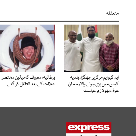
متعلقہ
ایم کیو ایم مرکز پر جھگڑا، بلدیہ
برطانیہ: معروف کامیڈین مختصر
کیس میں بری ہونے والا رحمان
علالت کے بعد انتقال کر گئے
عرف بھولا زیر حراست