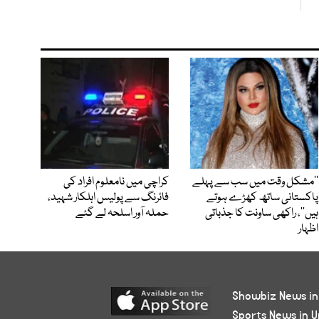
’’مشکل وقت میں سب سے پہلے
کراچی میں نامعلوم افراد کی
پاکستانی ساتھ کھڑے ہوتے
فائرنگ سے پولیس اہلکار شہید،
ہیں‘‘، راکھی ساونت کا جذباتی
حملہ آور اسلحہ لے گئے
اظہار
Showbiz News in
Sports News in U