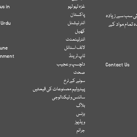
غزہ لہو لہو
ws in
پاکستان
کی سب سے زیادہ
انٹر نیشنل
 Urdu
 تمام مواد کے
کھیل
انٹرٹینمنٹ
لائف اسٹائل
bune
ٹاپ ٹرینڈ
inment
دلچسپ و عجیب
Contact Us
صحت
سونے کے نرخ
پیٹرولیم مصنوعات کی قیمتیں
سائنس و ٹیکنالوجی
بلاگ
بزنس
ویڈیوز
جرائم