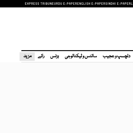
EXPRESS TRIBUNE
URDU E-PAPER
ENGLISH E-PAPER
SINDHI E-PAPER
L
دلچسپ و عجیب
سائنس و ٹیکنالوجی
بزنس
رائے
مزید