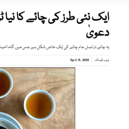
ایک نئی طرز کی چائے کا نیا ٹر
دعویٰ
یہ چائے دراصل عام چائے کی ایک خاص شکل ہے جس میں گاما امینو بیوٹیرک 
ویب ڈیسک
April 14, 2026