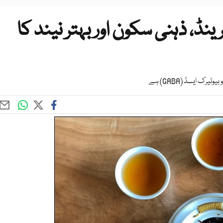
ینڈ، ذہنی سکون اور بہتر نیند کا
ایسڈ (GABA) ہے