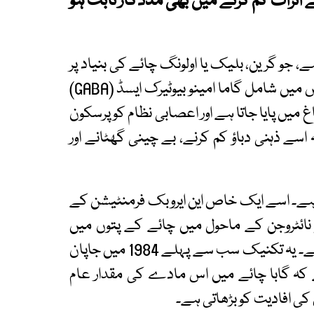
کے اثرات کم کرنے میں بھی مددگار ثابت ہو
جو گرین، بلیک یا اولونگ چائے کی بنیاد پر
تیار کی جاتی ہے، مگر اسے خاص بنانے والی چیز اس میں شامل گاما امینو بیوٹیرک ایسڈ (GABA)
غ میں پایا جاتا ہے اور اعصابی نظام کو پرسکون
 اسے ذہنی دباؤ کم کرنے، بے چینی گھٹانے اور
ے۔ اسے ایک خاص این ایروبک فرمنٹیشن کے
نائٹروجن کے ماحول میں چائے کے پتوں میں
موجود گلوٹامک ایسڈ کو گابا میں تبدیل کیا جاتا ہے۔ یہ تکنیک سب سے پہلے 1984 میں جاپان
کہ گابا چائے میں اس مادے کی مقدار عام
کی افادیت کو بڑھاتی ہے۔