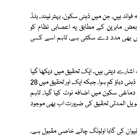
ئد ہیں، جن میں ذہنی سکون، بہتر نیند، بلڈ
بعض ماہرین کے مطابق یہ اعصابی نظام کو
ں بھی مدد دے سکتی ہے، تاہم اسے کسی
ارے دیتی ہیں۔ ایک تحقیق میں دیکھا گیا
کہ گابا والی اولونگ چائے پینے سے طلبا میں فوری ذہنی دباؤ کم ہوا، جبکہ ایک اور تحقیق میں 28
دماغی سکون میں اضافہ نوٹ کیا گیا۔ تاہم
ر طویل المدتی تحقیق کی ضرورت اب بھی موجود
ئیوان کی گابا اولونگ چائے خاصی مقبول ہے،