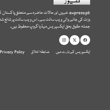
express.pk
خبروں اور حالات حاضرہ سے متعلق پاکستان 
وزٹ کی جانے والی ویب سائٹ ہے۔ اس ویب سائٹ پر شائع شدہ
جملہ حقوق بحق ایکسپریس میڈیا گروپ محفوظ ہیں۔
ایکسپریس کے بارے میں
ضابطہ اخلاق
Privacy Policy