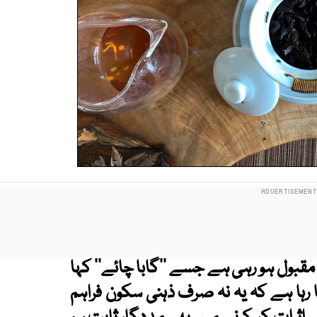
مقبول ہو رہی ہے جسے ’’گابا چائے‘‘ کہا
 رہا ہے کہ یہ نہ صرف ذہنی سکون فراہم