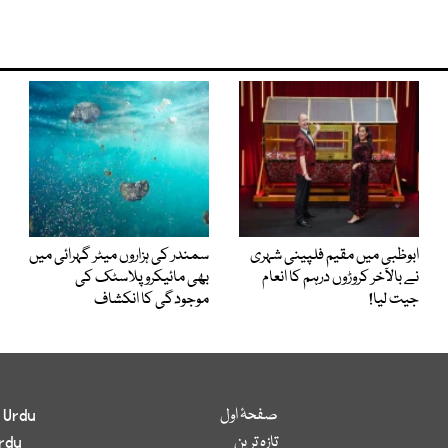
ابوظبی میں مقیم فلپینی شہری
سمندر کی ہزاروں میٹر گہرائی میں
نے بالآخر کروڑوں درہم کا انعام
بھی مائیکرو پلاسٹک کی
جیت لیا!
موجودگی کا انکشاف
صفحۂ اول
 Urdu
تازہ ترین
rdu