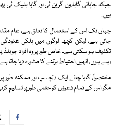
جبکہ جاپانی گابارون گرین ٹی اور گابا بلیک ٹی 
ہیں۔
جہاں تک اس کے استعمال کا تعلق ہے، عام مقدار 
جاتی ہے، لیکن کچھ لوگوں میں ہلکی غنودگی،
تکلیف ہو سکتی ہے۔ خاص طور پر وہ افراد جو بلڈ پ
رہے ہوں، انہیں احتیاط برتنے کا مشورہ دیا جاتا ہے
مختصراً، گابا چائے ایک دلچسپ اور ممکنہ طور پر
مگر اس کے تمام دعوؤں کو حتمی طور پر تسلیم کرن