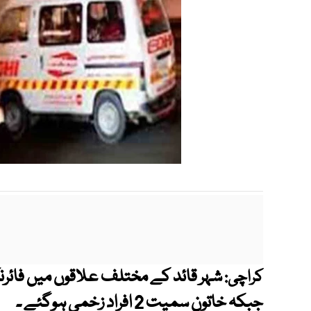
شہر قائد کے مختلف علاقوں میں فائرن
کراچی:
جبکہ خاتون سمیت 2 افراد زخمی ہوگئے ۔