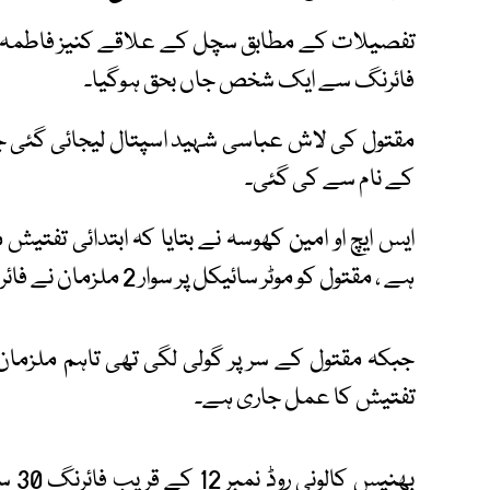
فائرنگ سے ایک شخص جاں بحق ہوگیا۔
کے نام سے کی گئی۔
ایس ایچ او امین کھوسہ نے بتایا کہ ابتدائی تفتیش
ہے ، مقتول کو موٹر سائیکل پر سوار 2 ملزمان نے فائرنگ کر کے قتل کیا۔
جبکہ مقتول کے سر پر گولی لگی تھی تاہم ملزمان 
تفتیش کا عمل جاری ہے۔
بھنی