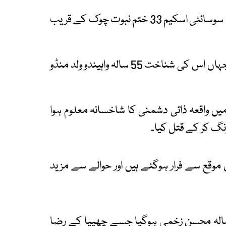
تفصیلات کے مطابق سچل کے علاقے کنیز فاطمہ سوسائٹی اسکیم 33 ختم نبوت چوک کے قریب
مقتول کی لاش عباسی شہید اسپتال لیجائی گئی جہاں اس کی شناخت 55 سالہ واہیندو ولد منڈو
 میں واقعہ ذاتی دشمنی کا شاخسانہ معلوم ہوا
موقع سے فرار ہوگئے ہیں اور حوالے سے مزید
س کالونی روڈ نمبر 12 کے قریب فائرنگ 30 سالہ محسن زخمی ہوگیا جسے چھیپا کے رضا