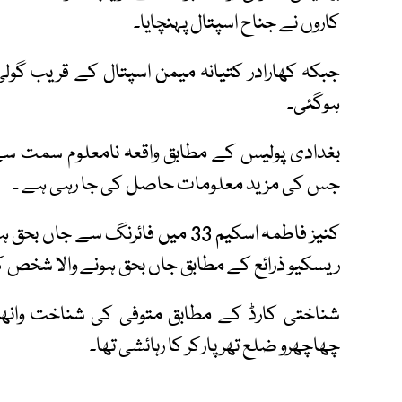
کاروں نے جناح اسپتال پہنچایا۔
ہوگئی۔
بغدادی پولیس کے مطابق واقعہ نامعلوم سمت سے 
جس کی مزید معلومات حاصل کی جا رہی ہے ۔
کنیز فاطمہ اسکیم 33 میں فائرنگ 
ریسکیو ذرائع کے مطابق جاں بحق ہونے والا شخص کار
شناختی کارڈ کے مطابق متوفی کی شناخت وانھی
چھاچھرو ضلع تھرپارکر کا رہائشی تھا۔