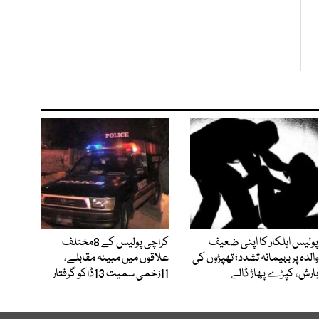
پولیس اہلکار کا اپنی ضعیف
کراچی پولیس کے 8مختلف
والدہ پر بہیمانہ تشدد؛ تھپڑوں کی
علاقوں میں مبینہ مقابلے،
بارش، کپڑے پھاڑ ڈالے
11زخمی سمیت 13ڈاکو گرفتار