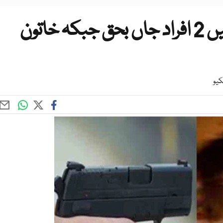
کراچی، فائرنگ کے واقعات میں 2 افراد جاں بحق جبکہ خاتون
کیو