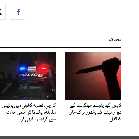
متعلقہ
لاہور؛ گھریلوے جھگڑے کے
کراچی، قصبہ کالونی میں پولیس
دوران بیٹے کے ہاتھوں بزرگ ماں
مقابلہ، ایک ڈاکو زخمی حالت
کا قتل
میں گرفتار، ساتھی فرار