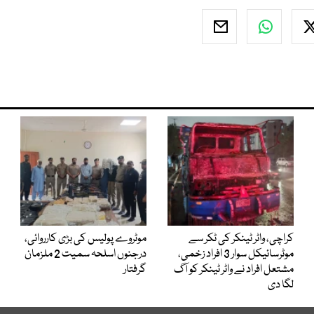
کراچی، واٹر ٹینکر کی ٹکر سے
موٹروے پولیس کی بڑی کارروائی،
موٹرسائیکل سوار 3 افراد زخمی،
درجنوں اسلحہ سمیت 2 ملزمان
مشتعل افراد نے واٹر ٹینکر کو آگ
گرفتار
لگا دی