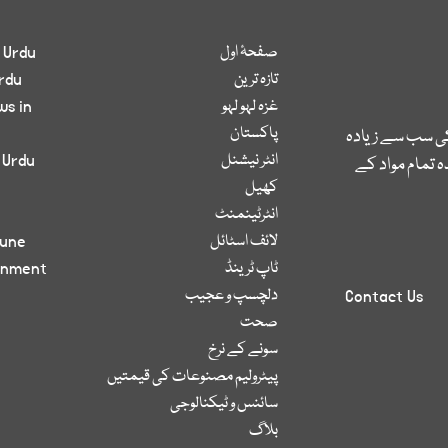
صفحۂ اول
 Urdu
تازہ ترین
rdu
غزہ لہو لہو
ws in
پاکستان
کی سب سے زیادہ
انٹر نیشنل
 Urdu
 تمام مواد کے
کھیل
انٹرٹینمنٹ
لائف اسٹائل
bune
ٹاپ ٹرینڈ
inment
دلچسپ و عجیب
Contact Us
صحت
سونے کے نرخ
پیٹرولیم مصنوعات کی قیمتیں
سائنس و ٹیکنالوجی
بلاگ