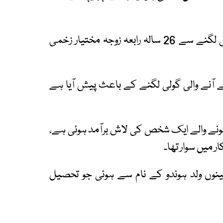
جبکہ کھارادر کتیانہ میمن اسپتال کے قریب گولی لگنے سے 26 سالہ رابعہ زوجہ مختیار زخمی
آنے والی گولی لگنے کے باعث پیش آیا ہے
سے جاں بحق ہونے والے ایک شخص کی لاش برآمد ہوئی ہے،
 میں سوار تھا۔
نوں ولد ہوندو کے نام سے ہوئی جو تحصیل