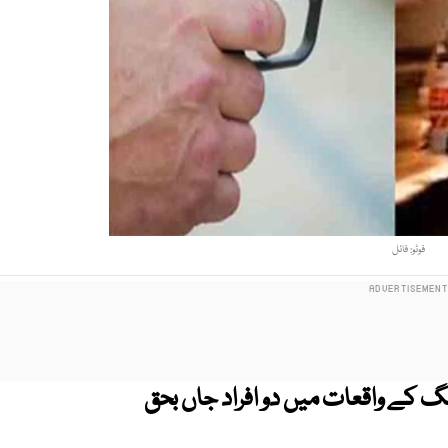
فوٹو: فائل
گ کے واقعات میں دو افراد جاں بحق