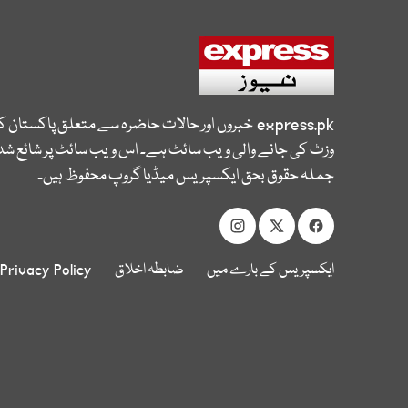
express.pk
خبروں اور حالات حاضرہ سے متعلق پاکستان 
وزٹ کی جانے والی ویب سائٹ ہے۔ اس ویب سائٹ پر شائع شدہ
جملہ حقوق بحق ایکسپریس میڈیا گروپ محفوظ ہیں۔
ایکسپریس کے بارے میں
ضابطہ اخلاق
Privacy Policy