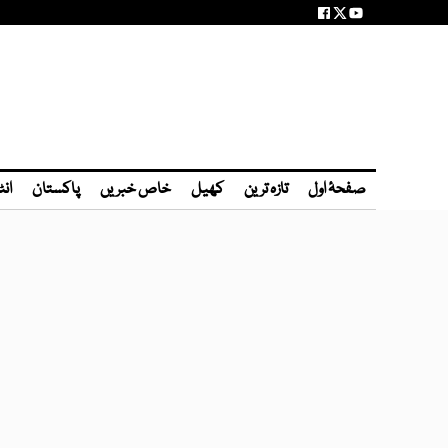
صفحۂ اول
تازہ ترین
کھیل
خاص خبریں
پاکستان
انٹ