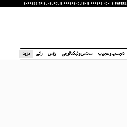
EXPRESS TRIBUNE
URDU E-PAPER
ENGLISH E-PAPER
SINDHI E-PAPER
L
دلچسپ و عجیب
سائنس و ٹیکنالوجی
بزنس
رائے
مزید