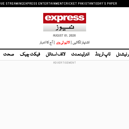
IVE STREAMING
EXPRESS ENTERTAINMENT
CRICKET PAKISTAN
TODAY'S PAPER
AUGUST 01, 2026
اشتہار لگائیں |
لائیو ٹی وی
| آج کا اخبار
ر نیشنل
ٹاپ ٹرینڈ
انٹرٹینمنٹ
لائف اسٹائل
فیکٹ چیک
صحت