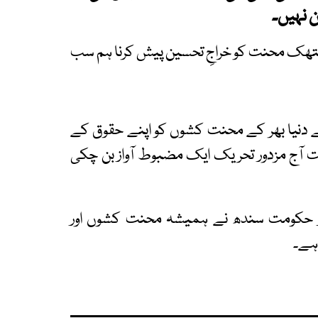
ن نہیں۔
ر انتھک محنت کو خراجِ تحسین پیش کرنا ہم سب
نے دنیا بھر کے محنت کشوں کو اپنے حقوق کے
 آج مزدور تحریک ایک مضبوط آواز بن چکی
اور حکومت سندھ نے ہمیشہ محنت کشوں اور
 ہے۔