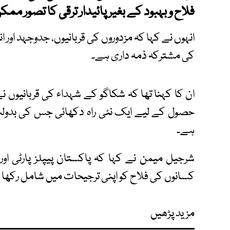
فلاح و بہبود کے بغیر پائیدار ترقی کا تصور ممک
انہوں نے کہا کہ مزدوروں کی قربانیوں، جدوجہد او
کی مشترکہ ذمہ داری ہے۔
ان کا کہنا تھا کہ شکاگو کے شہداء کی قربانیوں 
حصول کے لیے ایک نئی راہ دکھائی جس کی بدولت
ہے۔
شرجیل میمن نے کہا کہ پاکستان پیپلز پارٹی 
کسانوں کی فلاح کو اپنی ترجیحات میں شامل رکھا
مزید پڑھیں