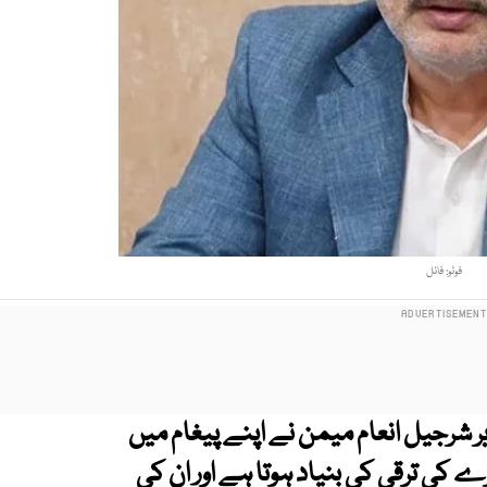
فوٹو: فائل
ر شرجیل انعام میمن نے اپنے پیغام میں
ی ترقی کی بنیاد ہوتا ہے اور ان کی