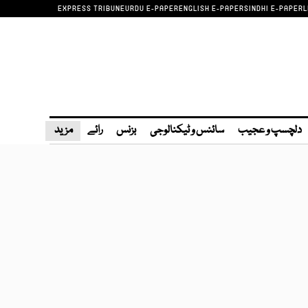
EXPRESS TRIBUNE
URDU E-PAPER
ENGLISH E-PAPER
SINDHI E-PAPER
L
دلچسپ و عجیب
سائنس و ٹیکنالوجی
بزنس
رائے
مزید