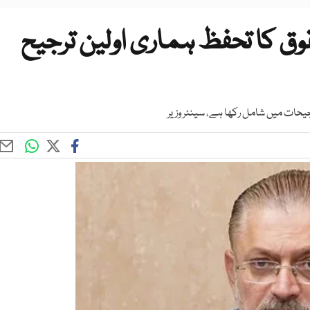
ق کا تحفظ ہماری اولین ترجیح
حات میں شامل رکھا ہے، سینئر وزیر