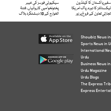
سفیرِ پاکستان کا کیلڈرون
سیکیورٹی فورسز کی خیبر
ٹیکسٹائلز کا دورہ، پاک امریکا
پختونخوا میں کارروائیاں، فتنۃ
تجارتی تعاون کے فروغ پر زور
الخوارج کے 10 دہشتگرد ہلاک
Showbiz News in
Sports News in U
International Ne
Urdu
Business News in
Urdu Magazine
Urdu Blogs
The Express Tri
Express Enterta