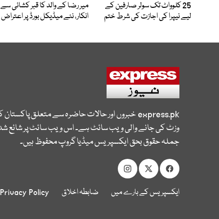
25 کلوواٹ تک سولر صارفین کے
میر رضا کے والد کا قبر کشائی سے
لیے نیپرا کی اجازت کی شرط ختم
انکار، نئے میڈیکل بورڈ پر اعتراض
express.pk
خبروں اور حالات حاضرہ سے متعلق پاکستان 
وزٹ کی جانے والی ویب سائٹ ہے۔ اس ویب سائٹ پر شائع شدہ
جملہ حقوق بحق ایکسپریس میڈیا گروپ محفوظ ہیں۔
ایکسپریس کے بارے میں
ضابطہ اخلاق
Privacy Policy