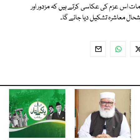
امات اس عزم کی عکاسی کرتے ہیں کہ مزدور اور
حال معاشرہ تشکیل دیا جائے گا۔