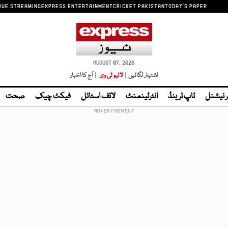
IVE STREAMING
EXPRESS ENTERTAINMENT
CRICKET PAKISTAN
TODAY'S PAPER
AUGUST 07, 2026
اشتہار لگائیں |
لائیو ٹی وی
| آج کا اخبار
ر نیشنل
ٹاپ ٹرینڈ
انٹرٹینمنٹ
لائف اسٹائل
فیکٹ چیک
صحت