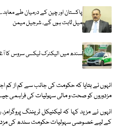
پاکستان اور چین کے درمیان طے معاہد
میل ثابت ہوں گے، شرجیل میمن
سندھ میں الیکٹرک ٹیکسی سروس کا آغاز
انہوں نے بتایا کہ حکومت کی جانب سے کم از کم اجرت
مزدوروں کو صحت و مالی سہولیات کی فراہمی جیس
انہوں نے مزید کہا کہ ٹیکنیکل ٹریننگ پروگرامز، ر
کے لیے خصوصی سہولیات حکومت سندھ کی مزدور د