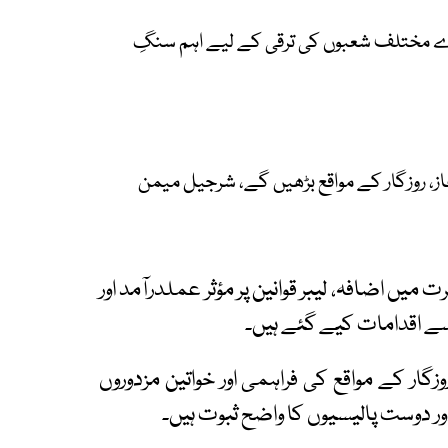
ے مختلف شعبوں کی ترقی کے لیے اہم سنگِ
، روزگار کے مواقع بڑھیں گے، شرجیل میمن
 میں اضافہ، لیبر قوانین پر مؤثر عملدرآمد اور
ے اقدامات کیے گئے ہیں۔
وزگار کے مواقع کی فراہمی اور خواتین مزدوروں
وست پالیسیوں کا واضح ثبوت ہیں۔