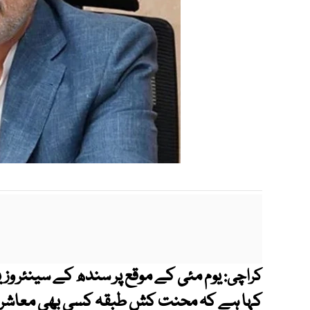
یوم مئی کے موقع پر سندھ کے سینئر وزی
کراچی:
کہا ہے کہ محنت کش طبقہ کسی بھی معاشرے ک