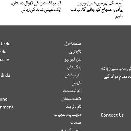
آج ملک بھر میں شاہراہوں پر
قیامِ پاکستان کی لازوال داستان،
پرامن احتجاج کیا جائے گا، لیاقت
ایک عینی شاہد کی زبانی
بلوچ
صفحۂ اول
 Urdu
تازہ ترین
rdu
غزہ لہو لہو
ws in
پاکستان
کی سب سے زیادہ
انٹر نیشنل
 Urdu
 تمام مواد کے
کھیل
انٹرٹینمنٹ
لائف اسٹائل
bune
ٹاپ ٹرینڈ
inment
دلچسپ و عجیب
Contact Us
صحت
سونے کے نرخ