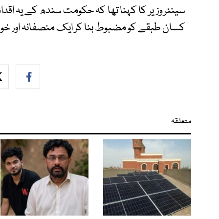
سینئر وزیر کا کہنا تھا کہ حکومت سندھ کے یہ اقد
کسان طبقے کو مضبوط بنا کر ایک منصفانہ اور خوش
متعلقہ