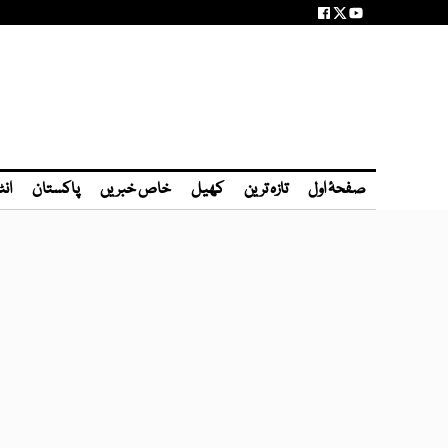
صفحۂ اول
تازہ ترین
کھیل
خاص خبریں
پاکستان
انٹ