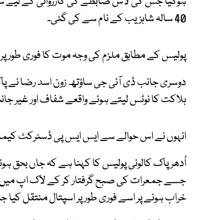
ہوگیا جس کی لاش ضابطے کی کارروائی کے لیے س
40 سالہ شاہزیب کے نام سے کی گئی۔
پولیس کے مطابق ملزم کی وجہ موت کا فوری طور پر 
دوسری جانب ڈی آئی جی ساؤتھ زون اسد رضا نے پ
ہلاکت کا نوٹس لیتے ہوئے واقعے شفاف اور غیر جانب
انہوں نے اس حوالے سے ایس ایس پی ڈسٹرکٹ کیم
اُدھر پاک کالونی پولیس کا کہنا ہے کہ جاں بحق ہو
جسے جمعرات کی صبح گرفتار کر کے لاک اپ میں رک
خراب ہونے پر اسے فوری طور پر اسپتال منتقل کیا جا ر