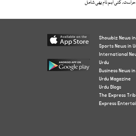
حراست، کئی اہم نام بھی شامل
Showbiz News in
Sports News in U
International Ne
Urdu
Business News in
Urdu Magazine
Urdu Blogs
The Express Tri
Express Enterta