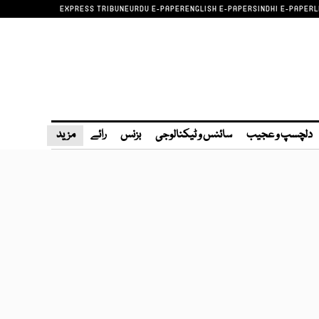
EXPRESS TRIBUNE
URDU E-PAPER
ENGLISH E-PAPER
SINDHI E-PAPER
L
دلچسپ و عجیب
سائنس و ٹیکنالوجی
بزنس
رائے
مزید