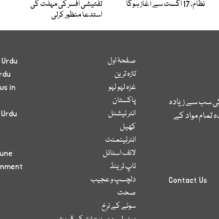
نظام، 17 اگست سے آغاز ہوگا
تفتیشی افسر کی مہلت کی
استدعا منظور کرلی
صفحۂ اول
 Urdu
تازہ ترین
rdu
غزہ لہو لہو
ws in
پاکستان
کی سب سے زیادہ
انٹر نیشنل
 Urdu
 تمام مواد کے
کھیل
انٹرٹینمنٹ
لائف اسٹائل
bune
ٹاپ ٹرینڈ
inment
دلچسپ و عجیب
Contact Us
صحت
سونے کے نرخ