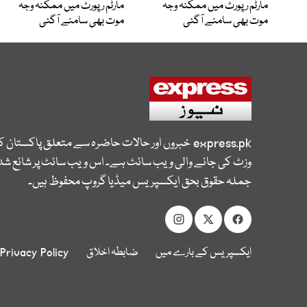
مارٹم رپورٹ میں ممکنہ وجہ
مارٹم رپورٹ میں ممکنہ وجہ
موت بھی سامنے آگئی
موت بھی سامنے آگئی
express.pk
خبروں اور حالات حاضرہ سے متعلق پاکستان 
وزٹ کی جانے والی ویب سائٹ ہے۔ اس ویب سائٹ پر شائع شدہ
جملہ حقوق بحق ایکسپریس میڈیا گروپ محفوظ ہیں۔
ایکسپریس کے بارے میں
ضابطہ اخلاق
Privacy Policy