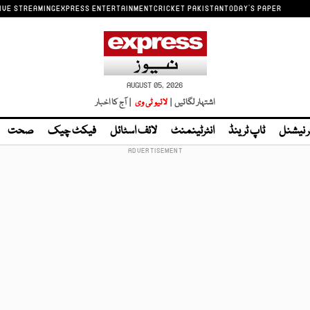
IVE STREAMING
EXPRESS ENTERTAINMENT
CRICKET PAKISTAN
TODAY'S PAPER
AUGUST 05, 2026
اشتہار لگائیں |
لائیو ٹی وی
| آج کا اخبار
ر نیشنل
ٹاپ ٹرینڈ
انٹرٹینمنٹ
لائف اسٹائل
فیکٹ چیک
صحت