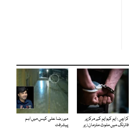
کراچی : ایم کیو ایم کے مرکز پر
میر رضا علی کیس میں اہم
فائرنگ میں ملوث ملزمان زیر
پیشرفت