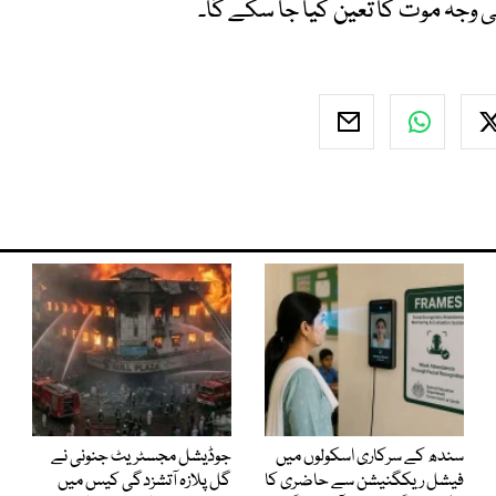
 وجہ موت کا تعین کیا جا سکے گا۔
سندھ کے سرکاری اسکولوں میں
جوڈیشل مجسٹریٹ جنونی نے
فیشل ریکگنیشن سے حاضری کا
گل پلازہ آتشزدگی کیس میں