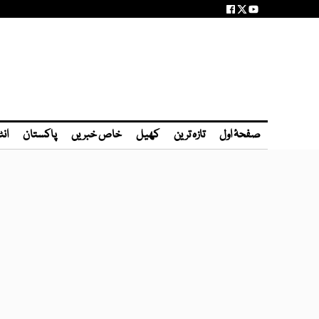
صفحۂ اول
تازہ ترین
کھیل
خاص خبریں
پاکستان
انٹ