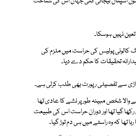
ول اسپتال لیجائی گئی جہاں اس کی شناخت
تعین نہیں ہوسکا۔
اک کالونی پولیس کی حراست میں ملزم کی
دارانہ تحقیقات کا حکم دے دیا۔
اڑی سے تفصیلی رپورٹ بھی طلب کرلی ہے۔
نے والا شخص مبینہ طور پر نشے کا عادی تھا
ھا گیا تھا اور دوران حراست اس کی طبیعت
ہا تھا کہ وہ راستے میں ہی دم توڑ گیا۔