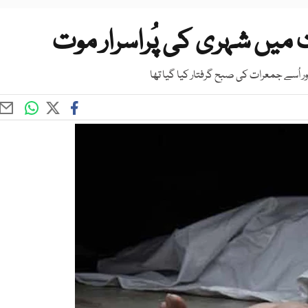
میں شہری کی پُراسرار موت
 اُسے جمعرات کی صبح گرفتار کیا گیا تھا