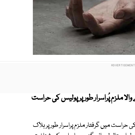
لا ملزم پُراسرار طور پر پولیس کی حراست
حراست میں گرفتار ملزم پراسرار طور پر ہلاک