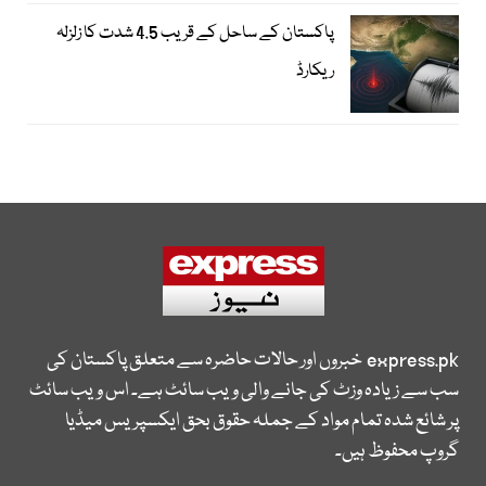
پاکستان کے ساحل کے قریب 4.5 شدت کا زلزلہ
ریکارڈ
express.pk
خبروں اور حالات حاضرہ سے متعلق پاکستان کی
سب سے زیادہ وزٹ کی جانے والی ویب سائٹ ہے۔ اس ویب سائٹ
پر شائع شدہ تمام مواد کے جملہ حقوق بحق ایکسپریس میڈیا
گروپ محفوظ ہیں۔