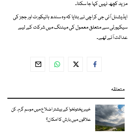
مزید کچھ نہیں کہا جا سکتا۔
ایڈیشنل آئی جی کراچی نے بتایا کہ وہ سندھ ہائیکورٹ اور ججز کی
سیکیورٹی سے متعلق معمول کی میٹنگ میں شرکت کے لیے
عدالت آئے تھے۔
متعلقہ
خیبر پختونخوا کے بیشتر اضلاع میں موسم گرم، کن
علاقوں میں بارش کا امکان؟