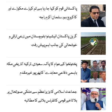
پاکستانی قوم کو کہا جا رہا ہے تم کیڑے مکوڑے اور
کاکروچ ہو، سلمان اکرم راجہ
گرین پاکستان انیشیٹو؛ بلوچستان میں زرعی ترقی و
خوشحالی کی جانب اہم پیش رفت
پختونخوا کےعوام کا پاک، سعودی، ترکیہ ’تاریخی مکہ
باہمی دفاعی معاہدے‘ کابھرپور خیرمقدم
جماعت اسلامی کا وزیراعظم سے ملکی صورتحال پر
بلا تاخیر قومی کانفرنس بلانے کا مطالبہ