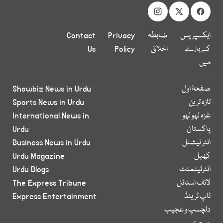
ایکسپریس
ضابطہ
Privacy
Contact
کے بارے
اخلاق
Policy
Us
میں
صفحۂ اول
Showbiz News in Urdu
تازہ ترین
Sports News in Urdu
غزہ لہو لہو
International News in
پاکستان
Urdu
انٹر نیشنل
Business News in Urdu
کھیل
Urdu Magazine
انٹرٹینمنٹ
Urdu Blogs
لائف اسٹائل
The Express Tribune
ٹاپ ٹرینڈ
Express Entertainment
دلچسپ و عجیب