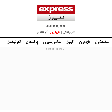
AUGUST 10, 2026
اشتہار لگائیں |
لائیو ٹی وی
| آج کا اخبار
صفحۂ اول
تازہ ترین
کھیل
خاص خبریں
پاکستان
انٹر نیشنل
ٹا