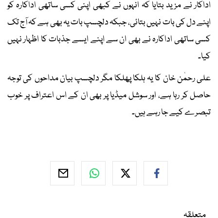
اداکار نے مزید بتایا کہ انہوں نے کبھی اپنی کسی ساتھی اداکارہ کو
اپنے دل کی بات نہیں بتائی، جبکہ دلچسپ بات یہ بھی ہے کہ آج تک
کسی ساتھی اداکارہ نے بھی ان سے اپنے ایسے جذبات کا اظہار نہیں
کیا۔
علی رحمٰن خان کا یہ ہلکا پھلکا مگر دلچسپ بیان مداحوں کی توجہ
حاصل کر رہا ہے، اور سوشل میڈیا پر بھی ان کے اس اعتراف پر خوب
تبصرے کیے جا رہے ہیں۔
متعلقہ