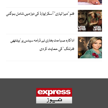
فلم ’’میرا لیاری‘‘ آسکر ایوارڈ کی دوڑ میں شامل ہوگئی
اداکارہ صباحت بخاری نے ڈرامہ سیٹس پر ’ہیلتھی
فلرٹنگ‘ کی حمایت کر دی