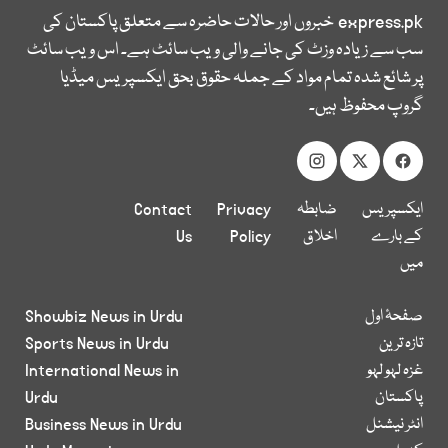
express.pk
خبروں اور حالات حاضرہ سے متعلق پاکستان کی
سب سے زیادہ وزٹ کی جانے والی ویب سائٹ ہے۔ اس ویب سائٹ
پر شائع شدہ تمام مواد کے جملہ حقوق بحق ایکسپریس میڈیا
گروپ محفوظ ہیں۔
ایکسپریس
ضابطہ
Privacy
Contact
کے بارے
اخلاق
Policy
Us
میں
صفحۂ اول
Showbiz News in Urdu
تازہ ترین
Sports News in Urdu
غزہ لہو لہو
International News in
پاکستان
Urdu
انٹر نیشنل
Business News in Urdu