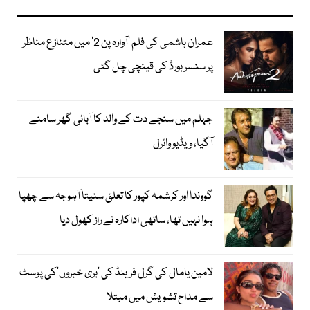
عمران ہاشمی کی فلم ’آوارہ پن 2‘ میں متنازع مناظر
پر سنسر بورڈ کی قینچی چل گئی
جہلم میں سنجے دت کے والد کا آبائی گھر سامنے
آگیا، ویڈیو وائرل
گووندا اور کرشمہ کپور کا تعلق سنیتا آہوجہ سے چھپا
ہوا نہیں تھا، ساتھی اداکارہ نے راز کھول دیا
لامین یامال کی گرل فرینڈ کی ’بری خبروں‘کی پوسٹ
سے مداح تشویش میں مبتلا