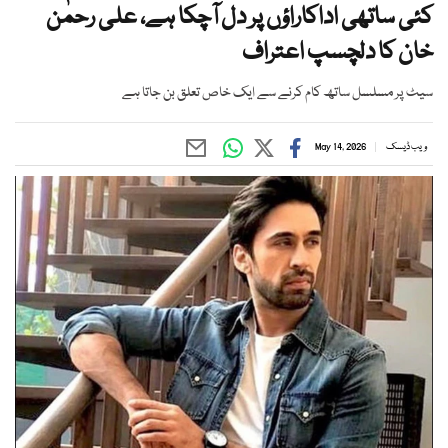
کئی ساتھی اداکاراؤں پر دل آچکا ہے، علی رحمٰن
خان کا دلچسپ اعتراف
سیٹ پر مسلسل ساتھ کام کرنے سے ایک خاص تعلق بن جاتا ہے
ویب ڈیسک
May 14, 2026