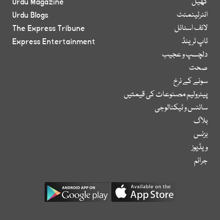
کھیل
Urdu Magazine
انٹرٹینمنٹ
Urdu Blogs
لائف اسٹائل
The Express Tribune
ٹاپ ٹرینڈ
Express Entertainment
دلچسپ و عجیب
صحت
سونے کے نرخ
پیٹرولیم مصنوعات کی قیمتیں
سائنس و ٹیکنالوجی
بلاگ
بزنس
ویڈیوز
جرائم