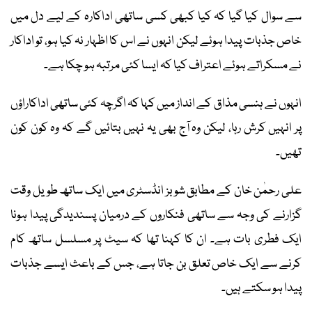
سے سوال کیا گیا کہ کیا کبھی کسی ساتھی اداکارہ کے لیے دل میں
خاص جذبات پیدا ہوئے لیکن انہوں نے اس کا اظہار نہ کیا ہو، تو اداکار
نے مسکراتے ہوئے اعتراف کیا کہ ایسا کئی مرتبہ ہو چکا ہے۔
انہوں نے ہنسی مذاق کے انداز میں کہا کہ اگرچہ کئی ساتھی اداکاراؤں
پر انہیں کرش رہا، لیکن وہ آج بھی یہ نہیں بتائیں گے کہ وہ کون کون
تھیں۔
علی رحمٰن خان کے مطابق شوبز انڈسٹری میں ایک ساتھ طویل وقت
گزارنے کی وجہ سے ساتھی فنکاروں کے درمیان پسندیدگی پیدا ہونا
ایک فطری بات ہے۔ ان کا کہنا تھا کہ سیٹ پر مسلسل ساتھ کام
کرنے سے ایک خاص تعلق بن جاتا ہے، جس کے باعث ایسے جذبات
پیدا ہو سکتے ہیں۔