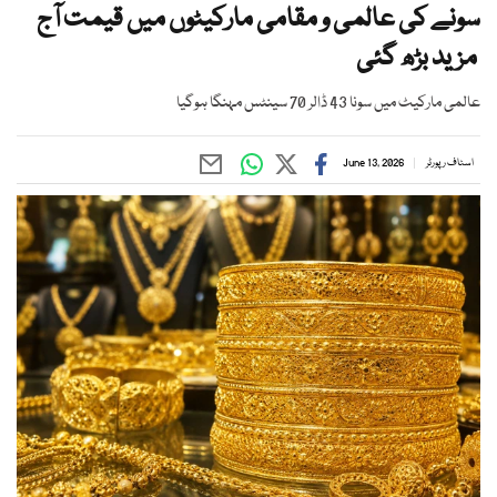
سونے کی عالمی و مقامی مارکیٹوں میں قیمت آج
مزید بڑھ گئی
عالمی مارکیٹ میں سونا 43 ڈالر 70 سینٹس مہنگا ہوگیا
اسٹاف رپورٹر
June 13, 2026