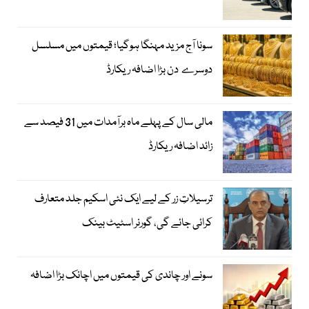
سونا آج مزید مہنگا ہوگیا؛ قیمتوں میں مسلسل
دوسرے دن بڑا اضافہ ریکارڈ
مالی سال کے پہلے ماہ برآمدات میں 31 فیصد سے
زائد اضافہ ریکارڈ
ترسیلاتِ زر کے لیے ایک نئی اسکیم جلد متعارف
کرائی جائے گی، گورنر اسٹیٹ بینک
سونے اور چاندی کی قیمتوں میں اچانک بڑا اضافہ