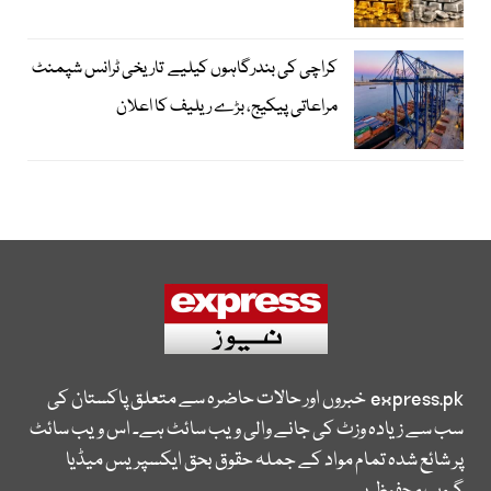
کراچی کی بندرگاہوں کیلیے تاریخی ٹرانس شپمنٹ
مراعاتی پیکیج، بڑے ریلیف کا اعلان
express.pk
خبروں اور حالات حاضرہ سے متعلق پاکستان کی
سب سے زیادہ وزٹ کی جانے والی ویب سائٹ ہے۔ اس ویب سائٹ
پر شائع شدہ تمام مواد کے جملہ حقوق بحق ایکسپریس میڈیا