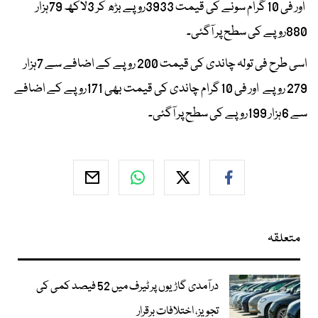
اور فی 10 گرام سونے کی قیمت 3933روپے بڑھ کر 3لاکھ 79ہزار
880روپے کی سطح پر آگئی۔
اسی طرح فی تولہ چاندی کی قیمت 200 روپے کے اضافے سے 7ہزار
279 روپے اور فی 10 گرام چاندی کی قیمت بھی 171روپے کے اضافے
سے 6ہزار 199روپے کی سطح پر آگئی۔
متعلقہ
درآمدی گاڑیوں پر ٹیرف میں 52 فیصد کمی کی
تجویز، اختلافات برقرار