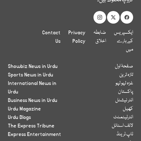
گروپ محفوظ ہیں۔
ایکسپریس
ضابطہ
Privacy
Contact
کے بارے
اخلاق
Policy
Us
میں
صفحۂ اول
Showbiz News in Urdu
تازہ ترین
Sports News in Urdu
غزہ لہو لہو
International News in
پاکستان
Urdu
انٹر نیشنل
Business News in Urdu
کھیل
Urdu Magazine
انٹرٹینمنٹ
Urdu Blogs
لائف اسٹائل
The Express Tribune
ٹاپ ٹرینڈ
Express Entertainment