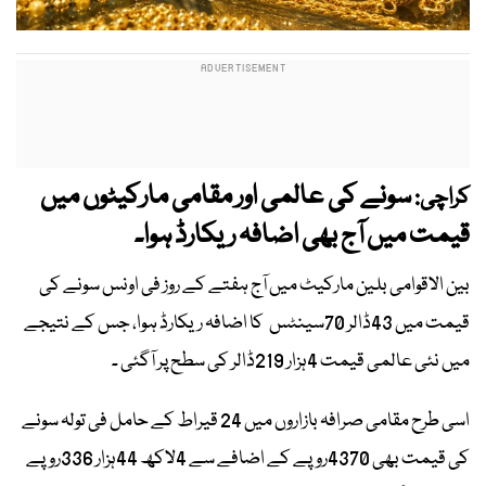
سونے کی عالمی اور مقامی مارکیٹوں میں
کراچی:
قیمت میں آج بھی اضافہ ریکارڈ ہوا۔
بین الاقوامی بلین مارکیٹ میں آج ہفتے کے روز فی اونس سونے کی
قیمت میں 43ڈالر 70سینٹس کا اضافہ ریکارڈ ہوا، جس کے نتیجے
میں نئی عالمی قیمت 4ہزار 219ڈالر کی سطح پر آگئی ۔
اسی طرح مقامی صرافہ بازاروں میں 24 قیراط کے حامل فی تولہ سونے
کی قیمت بھی 4370روپے کے اضافے سے 4لاکھ 44ہزار 336روپے