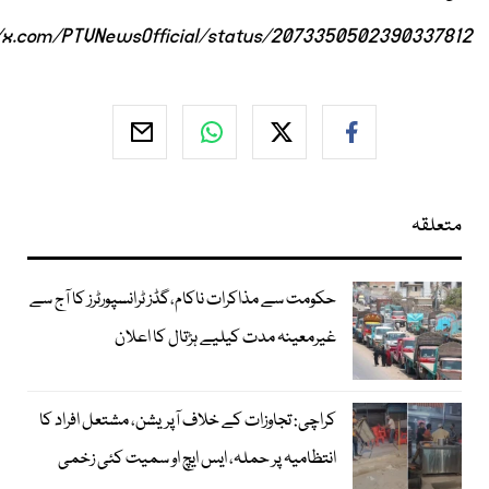
//x.com/PTVNewsOfficial/status/2073350502390337812
متعلقہ
حکومت سے مذاکرات ناکام،گڈز ٹرانسپورٹرز کا آج سے
غیرمعینہ مدت کیلیے ہڑتال کا اعلان
کراچی: تجاوزات کے خلاف آپریشن، مشتعل افراد کا
انتظامیہ پر حملہ، ایس ایچ او سمیت کئی زخمی