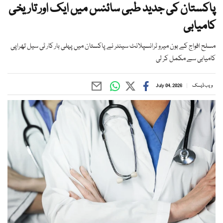
پاکستان کی جدید طبی سائنس میں ایک اور تاریخی
کامیابی
مسلح افواج کے بون میرو ٹرانسپلانٹ سینٹر نے پاکستان میں پہلی بار کار ٹی سیل تھراپی
کامیابی سے مکمل کر لی
ویب ڈیسک
July 04, 2026