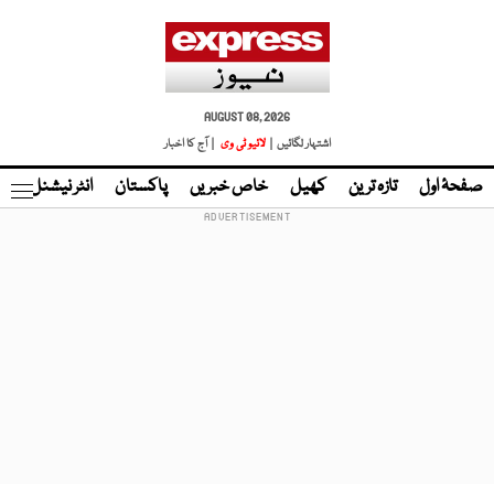
AUGUST 08, 2026
اشتہار لگائیں |
لائیو ٹی وی
| آج کا اخبار
صفحۂ اول
تازہ ترین
کھیل
خاص خبریں
پاکستان
انٹر نیشنل
ٹا