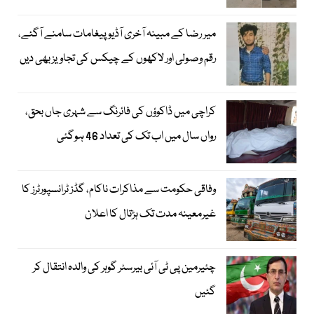
میر رضا کے مبینہ آخری آڈیو پیغامات سامنے آگئے،
رقم وصولی اور لاکھوں کے چیکس کی تجاویز بھی دیں
کراچی میں ڈاکوؤں کی فائرنگ سے شہری جاں بحق،
رواں سال میں اب تک کی تعداد 46 ہوگئی
وفاقی حکومت سے مذاکرات ناکام، گڈز ٹرانسپورٹرز کا
غیرمعینہ مدت تک ہڑتال کا اعلان
چئیرمین پی ٹی آئی بیرسٹر گوہر کی والدہ انتقال کر
گئیں