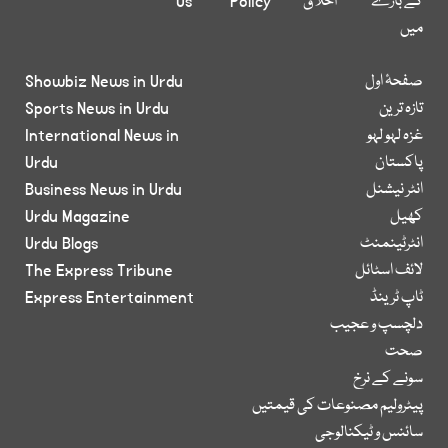
کے بارے
اخلاق
Policy
Us
میں
صفحۂ اول
Showbiz News in Urdu
تازہ ترین
Sports News in Urdu
غزہ لہو لہو
International News in
پاکستان
Urdu
انٹر نیشنل
Business News in Urdu
کھیل
Urdu Magazine
انٹرٹینمنٹ
Urdu Blogs
لائف اسٹائل
The Express Tribune
ٹاپ ٹرینڈ
Express Entertainment
دلچسپ و عجیب
صحت
سونے کے نرخ
پیٹرولیم مصنوعات کی قیمتیں
سائنس و ٹیکنالوجی