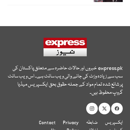
express.pk
خبروں اور حالات حاضرہ سے متعلق پاکستان کی
سب سے زیادہ وزٹ کی جانے والی ویب سائٹ ہے۔ اس ویب سائٹ
پر شائع شدہ تمام مواد کے جملہ حقوق بحق ایکسپریس میڈیا
گروپ محفوظ ہیں۔
ایکسپریس
ضابطہ
Privacy
Contact