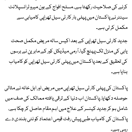
کرنے کی صلاحیت رکھتا ہے، مسلح افواج کے بون میرو ٹرانسپلانٹ
سینٹر نے پاکستان میں پہلی بار کار ٹی سیل تھراپی کامیابی سے
مکمل کر لی ہے۔
جدید کار ٹی سیل تھراپی کے بعد اکیس سالہ مریض مکمل صحت
یابی کی منزل تک پہنچ گیا، آرمی میڈیکل کور کے ماہرین نے برسوں
کی تحقیق کے بعد پاکستان میں پہلی کار ٹی سیل تھراپی کو کامیاب
بنایا ہے۔
پاکستان کی پہلی کار ٹی سیل تھراپی میں مریض اور اہل خانہ نے مثالی
حوصلہ دکھایا، پاکستان اب دنیا کے ترقی یافتہ ممالک کی صف میں
شامل ہو کر جدید کینسر کے علاج میں اہم مقام حاصل کر چکا ہے،
پاکستان کی کامیاب طبی پیش رفت قومی اعتماد کو نئی بلندی دے
رہی ہے۔