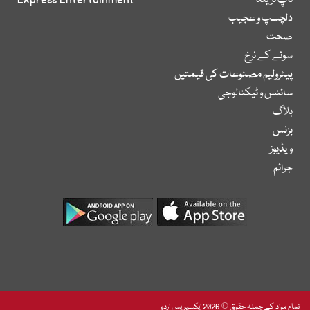
ٹاپ ٹرینڈ
Express Entertainment
دلچسپ و عجیب
صحت
سونے کے نرخ
پیٹرولیم مصنوعات کی قیمتیں
سائنس و ٹیکنالوجی
بلاگ
بزنس
ویڈیوز
جرائم
تمام مواد کے جملہ حقوق © 2026 ایکسپریس اردو