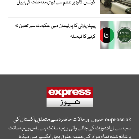
کونسل کا وزیراعظم سے فوری مداخلت کی اپیل
پیپلزپارٹی کا پارلیمان میں حکومت سے تعاون نہ
کرنے کا فیصلہ
express.pk
خبروں اور حالات حاضرہ سے متعلق پاکستان کی
سب سے زیادہ وزٹ کی جانے والی ویب سائٹ ہے۔ اس ویب سائٹ
پر شائع شدہ تمام مواد کے جملہ حقوق بحق ایکسپریس میڈیا