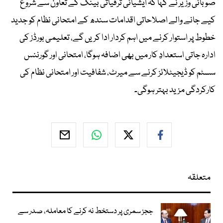
صوبائی وزیر نے کہا کہ ایشیائی ترقیاتی بینک کے تعاون سے شروع
کیے جانے والے اصلاحاتی اقدامات سندھ کے امتحانی نظام کو جدید
خطوط پر استوار کرنے میں اہم کردار ادا کریں گے، تعلیمی بورڈز کی
ادارہ جاتی استعدادِ کار میں بھی اضافہ ہوگا، امتحانی اور گورننس
سسٹم کو ڈیجیٹلائز کرنے سے میرٹ، شفافیت اور امتحانی نظام کی
کارکردگی مزید بہتر ہوگی۔
متعلقہ
ججز سمری پر دستخط نہ کرنے کا معاملہ، صدر سے