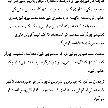
طریقہ کار کے بجائے ای مارکنگ متعارف کرائی جا رہی ہے، اس اہم
منصوبے کی منظوری کے لیے تجاویز سندھ کابینہ میں پیش کی
جائیں گی، سندھ کابینہ کی منظوری کے بعد منصوبے پر تیز رفتاری
سے عملدرآمد کیا جائے گا، ایشیائی ترقیاتی بینک کے تعاون سے
تعلیمی بورڈز کے عملے کی استعدادِ کار کے لیے آئی ٹی ماہرین
خصوصی تربیت فراہم کریں گے۔
محمد اسماعیل راہو نے کہا کہ منصوبے کے تحت تمام تعلیمی بورڈز
کو اسکینرز، کٹنگ مشینیں، سرورز اور دیگر جدید آلات بھی فراہم کیے
جائیں گے۔
ترجمان نے کہا کہ چیئرمین انٹرمیڈیٹ بورڈ کراچی فقیر محمد لاکھو
کو امتحانی نظام کی جدید کاری کے منصوبے کا فوکل پرسن نامزد کر
دیا گیا۔