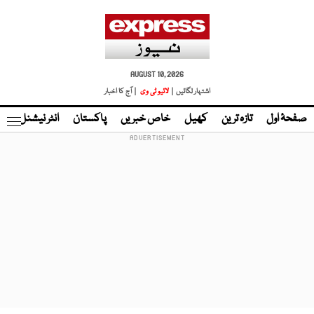
AUGUST 10, 2026
اشتہار لگائیں |
لائیو ٹی وی
| آج کا اخبار
صفحۂ اول
تازہ ترین
کھیل
خاص خبریں
پاکستان
انٹر نیشنل
ٹا