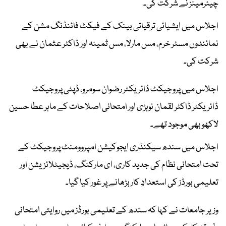
چیئرمینز نے شرکت کی۔
اجلاس میں ایشیائی ترقیاتی بینک کے فیکٹ فائنڈنگ مشن کے
نمائندوں مسٹر خرم، مس مارلا، مس ثمینہ اور ڈاکٹر عثمان نے بھی
شرکت کی۔
اجلاس میں پروجیکٹ ڈائریکٹر رضوان سومرو، ڈپٹی پروجیکٹ
ڈائریکٹر ڈاکٹر لقمان نوہڑی اور امتحانی اصلاحات کے ماہر عطا حسین
لاکھو بھی موجود تھے۔
اجلاس میں سندھ سیکنڈری ایجوکیشن امپروومنٹ پروجیکٹ کے
تحت امتحانی نظام کی جدید کاری، ای مارکنگ، ڈیجیٹلائزیشن اور
تعلیمی بورڈز کی استعدادِ کار بڑھانے پر غور کیا گیا۔
وزیر جامعات نے کہا کہ سندھ کے تعلیمی بورڈز میں روایتی امتحانی