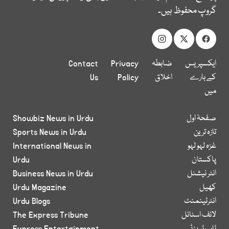
گروپ محفوظ ہیں۔
ایکسپریس
ضابطہ
Privacy
Contact
کے بارے
اخلاق
Policy
Us
میں
صفحۂ اول
Showbiz News in Urdu
تازہ ترین
Sports News in Urdu
غزہ لہو لہو
International News in
پاکستان
Urdu
انٹر نیشنل
Business News in Urdu
کھیل
Urdu Magazine
انٹرٹینمنٹ
Urdu Blogs
لائف اسٹائل
The Express Tribune