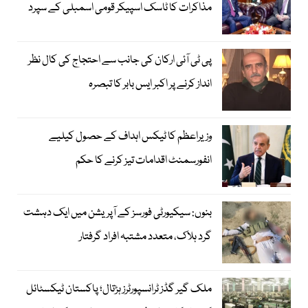
مذاکرات کا ٹاسک اسپیکر قومی اسمبلی کے سپرد
پی ٹی آئی ارکان کی جانب سے احتجاج کی کال نظر
انداز کرنے پر اکبر ایس بابر کا تبصرہ
وزیراعظم کا ٹیکس اہداف کے حصول کیلیے
انفورسمنٹ اقدامات تیز کرنے کا حکم
بنوں: سیکیورٹی فورسز کے آپریشن میں ایک دہشت
گرد ہلاک، متعدد مشتبہ افراد گرفتار
ملک گیر گڈز ٹرانسپورٹرز ہڑتال؛ پاکستان ٹیکسٹائل