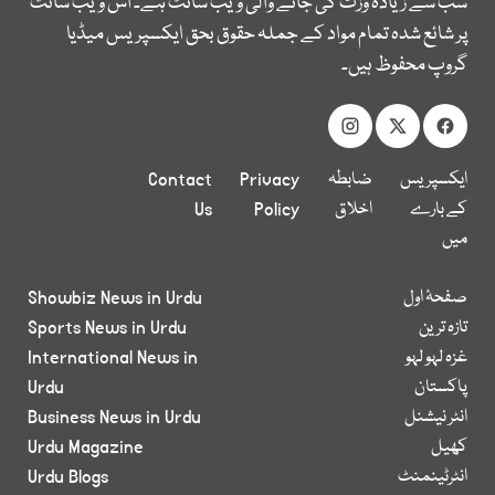
سب سے زیادہ وزٹ کی جانے والی ویب سائٹ ہے۔ اس ویب سائٹ
پر شائع شدہ تمام مواد کے جملہ حقوق بحق ایکسپریس میڈیا
گروپ محفوظ ہیں۔
ایکسپریس
ضابطہ
Privacy
Contact
کے بارے
اخلاق
Policy
Us
میں
صفحۂ اول
Showbiz News in Urdu
تازہ ترین
Sports News in Urdu
غزہ لہو لہو
International News in
پاکستان
Urdu
انٹر نیشنل
Business News in Urdu
کھیل
Urdu Magazine
انٹرٹینمنٹ
Urdu Blogs