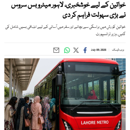
خواتین کے لیے خوشخبری، لاہور میٹرو بس سروس
نے بڑی سہولت فراہم کر دی
خواتین کو رش میں ہراسگی سے بچانے اور سفر میں آسانی کے لیے اضافی بسیں شامل کی
گئیں، وزیر ٹرانسپورٹ
ویب ڈیسک
July 09, 2026