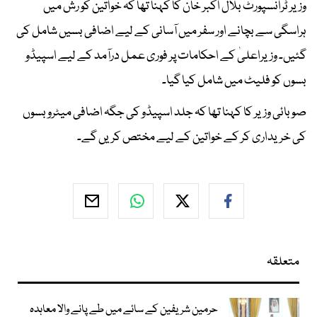
وزیر ٹرانسپورٹ بلال اکبر خان کا کہنا تھا کہ خواتین کو رش میں
ہراسگی سے بچانے اور سفر میں آسانی کے لیے اضافی بسیں شامل کی
گئیں۔ وزیراعلیٰ کے احکامات پر فوری عمل درآمد کے لیے اسپیڈو
بسوں کو فلیٹ میں شامل کیا گیا۔
صوبائی وزیر کا کہنا تھا کہ جلد اسپیڈو کی جگہ اضافی میٹرو بسوں
کی خریداری کر کے خواتین کے لیے مختص کریں گے۔
متعلقہ
حرمین شریفین کے سائے میں طے پانے والا معاہدہ