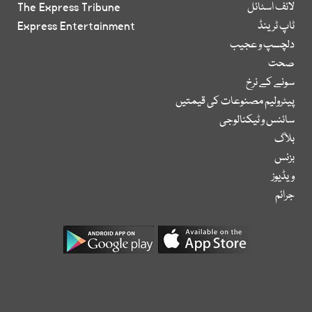
لائف اسٹائل
The Express Tribune
ٹاپ ٹرینڈ
Express Entertainment
دلچسپ و عجیب
صحت
سونے کے نرخ
پیٹرولیم مصنوعات کی قیمتیں
سائنس و ٹیکنالوجی
بلاگ
بزنس
ویڈیوز
جرائم