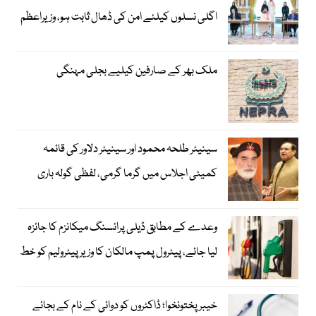
اگلی نسلوں کیلئے امن کی ڈھال ثابت ہو، وزیراعظم
ملک بھر کے صارفین کیلیے بجلی مہنگی
سینیٹر طلحہ محمود اور سینیٹر دلاور کی قائمہ
کمیٹی اجلاس میں گرما گرمی، لفظی گولہ باری
وعدے کے مطابق ڈیلی پرائسنگ میکانزم کا جائزہ
لیا جائے، پیٹرول پمپ مالکان کا وزیرپیٹرولیم کو خط
خیبرپختونخوا؛ ڈاکٹروں کو دوائی کے نام کے بجائے