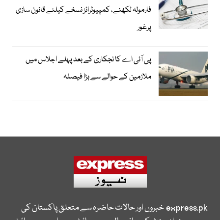
فارمولہ لکھنے، کمپیوٹرائز نسخے کیلئے قانون سازی
پرغور
پی آئی اے کا نجکاری کے بعد پہلے اجلاس میں
ملازمین کے حوالے سے بڑا فیصلہ
express.pk
خبروں اور حالات حاضرہ سے متعلق پاکستان کی