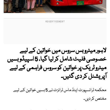
لاہور میٹرو بس سروس میں خواتین کے لیے
خصوصی فلیٹ شامل کر لیا گیا، 5 اسپیڈو بسیں
میٹرو ٹریک پر خواتین کو سروس فراہمی کے لیے
آپریشنل کر دی گئیں۔
محکمہ ٹرانسپورٹ اینڈ ماس ٹرانزٹ نے 5 بسیں خواتین کے لیے
مختص کر دیں۔