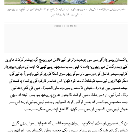
عامر سہیل نے سرفراز احمد کے بارے میں جو کچھ کہا اور ٹیم کی فتح کو داغدار بنایا اس کی گونج دنیا بھر میں
سنائی دی۔ فوٹو : اے ایف پی
پاکستان پہلی بار آئی سی سی چیمپئنز ٹرافی کے فائنل میں پہنچ گیا،بیشتر کرکٹ ماہرین
کے وہم وگمان میں بھی یہ بات نہ تھی، سب سمجھ رہے تھے کہ ابتدائی دونوں میچز ہار
کر ٹیم سیمی فائنل کی دوڑ سے باہر ہوگی پھر سری لنکا کو زیر کر کے واپس آ جائے گی،
مگر کھلاڑیوں نے سب کو غلط ثابت کر دکھایا، اس شاندار کارکردگی پر تمام پاکستانی
بیحد مسرور ہیں، ہر طرف خوشی کا سماں ہے، رمضان المبارک میں کی گئی دعائیں
رنگ لے آئیں،ان دنوں ملک میں کرکٹ کا جنون عروج پر پہنچا ہوا ہے، البتہ اب بھی
ایسا محسوس ہوتا ہے کہ بعض لوگوں کو یہ کامیابیاں ہضم نہیں ہوئیں اور وہ اس سے
خوش نہیں ہیں، افسوس ان میں سے کچھ کا تعلق اپنے ہی ملک سے ہے۔
ان کے تبصروں اور باڈی لینگوئج سے واضح ہو جاتا ہے کہ نہ چاہتے ہوئے بھی گرین
شرٹس کی تعریف کر رہے ہیں، عامر سہیل ایک محب الوطن پاکستانی ہیں اور انھوں نے