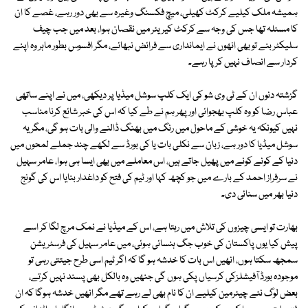
ہمیشہ ملک کیلیے کرکٹ کھیلی، میچ فکسنگ وغیرہ سے بھی دور رہے، غصے کا ان
کا مسئلہ تھا جس کی وجہ سے کرکٹ کیریئر میں نقصان ہوا، بعد میں جب چیف
سلیکٹر بنے تو بھی انھوں نے ایمانداری سے فرائض نبھائے، مگر افسوس بطور ماہر وہ اپنے
کردار سے انصاف نہیں کر پا رہے۔
گزشتہ دنوں ان کے ٹی وی شو کی ایک کلپ سوشل میڈیا پر دیکھی، میں نے اپنے ساتھی
عباس رضا کو وہ کلپ بھجوائی اور پھر ہم نے طے کیا کہ اس کی خبر شائع کرنا مناسب
نہیں کیونکہ یہ خوشی کے ماحول میں رنگ میں بھنگ ڈالنے والی بات ہو گی، مگر یہ
سوشل میڈیا کا دور ہے، زبان سے نکلی بات یا کی بورڈ سے لکھے چند جملے لمحوں میں
دنیا کے کونے کونے میں پھیل جاتے ہیں، اس معاملے میں بھی ایسا ہی ہوا، عامر سہیل
نے سرفراز احمد کے بارے میں جو کچھ کہا اور ٹیم کی فتح کو داغدار بنایا اس کی گونج
دنیا بھر میں سنائی دی۔
بھارت تو ایسی چیزوں کی تلاش میں رہتا ہے، اس کے میڈیا نے نمک مرچ لگا کر اسے
پیش کیا یوں پاکستان کی خوب جگ ہنسائی ہوئی، میں عامر سہیل کی فرسٹریشن
سمجھ سکتا ہوں، انھیں اس بات کا خدشہ ہو گا کہ اگر ٹیم اسی طرح جیتتی رہی تو
موجودہ بورڈ آفیشلزکی کرسیاں پکی ہوں گی جنھیں وہ بالکل بھی پسند نہیں کرتے،
بعض لوگ نئے چیئرمین کیلیے ان کا نام بھی لے رہے تھے مگر انھیں خدشہ ہوگا کہ ان