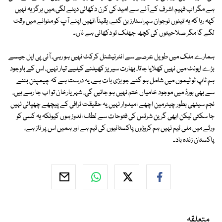
ہے مگر اب فہیم اشرف کے آنے سے امید کی کرن دکھائی دینے لگی،میں ہرگز یہ نہیں
کہہ رہا کہ یہ تینوں نوجوان سپراسٹارز بن گئے، یقیناً انھیں اپنے آپ کو منوانے میں وقت
لگے گا مگر صلاحیتوں کی کچھ جھلک تو دکھائی ہے ناں۔
ہمارے ملک میں طویل عرصے سے انٹرنیشنل کرکٹ نہیں ہو رہی، آئی پی ایل جیسے
بڑے ایونٹ میں نہیں کھلایا جاتا، بھارت سیریز کھیلنے کیلیے تیار نہیں، اس کے باوجود
ہم ٹاپ ٹو ٹیموں میں شامل ہو گئے جو بڑی بات ہے، یہ درست ہے کہ چیمپئن بننے
سے بھی بورڈ میں موجود خامیاں ختم نہیں ہو جائیں گی، شہریارخان تو اب جا رہے ہیں،
نجم سیٹھی بطور چیئرمین اچھے امیدوار نہیں یہ حقیقت ٹرافی کے پیچھے چھپائی نہیں
جا سکتی لیکن ابھی گرین شرٹس کی فتوحات سے لطف اندوز ہوں کیونکہ یہ کسی کو
ورثے میں ملی ٹیم نہیں ہم کروڑوں پاکستانیوں کی ٹیم ہے اور ہمیں اس پر ناز ہے،
پاکستان زندہ باد۔
متعلقہ