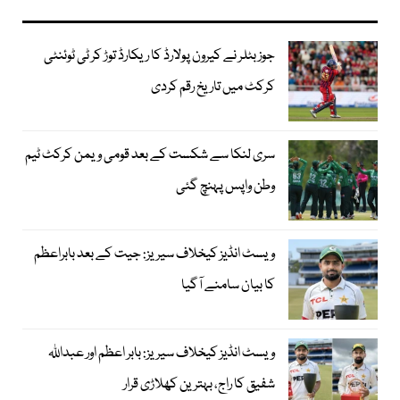
جوز بٹلر نے کیرون پولارڈ کا ریکارڈ توڑ کر ٹی ٹوئنٹی
کرکٹ میں تاریخ رقم کردی
سری لنکا سے شکست کے بعد قومی ویمن کرکٹ ٹیم
وطن واپس پہنچ گئی
ویسٹ انڈیز کیخلاف سیریز: جیت کے بعد بابراعظم
کا بیان سامنے آگیا
ویسٹ انڈیز کیخلاف سیریز: بابر اعظم اور عبداللہ
شفیق کا راج، بہترین کھلاڑی قرار