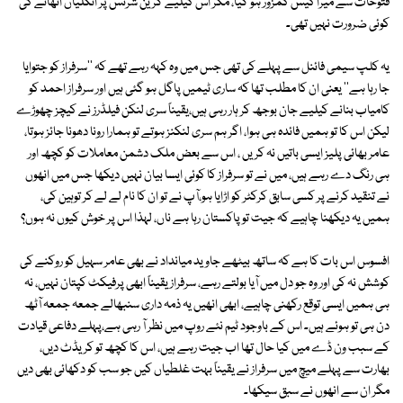
فتوحات سے میرا کیس کمزور ہو گیا، مگر اس کیلیے گرین شرٹس پر انگلیاں اٹھانے کی
کوئی ضرورت نہیں تھی۔
یہ کلپ سیمی فائنل سے پہلے کی تھی جس میں وہ کہہ رہے تھے کہ ''سرفراز کو جتوایا
جا رہا ہے'' یعنی ان کا مطلب تھا کہ ساری ٹیمیں پاگل ہو گئی ہیں اور سرفراز احمد کو
کامیاب بنانے کیلیے جان بوجھ کر ہار رہی ہیں،یقیناً سری لنکن فیلڈرز نے کیچز چھوڑے
لیکن اس کا تو ہمیں فائدہ ہی ہوا، اگر ہم سری لنکنز ہوتے تو ہمارا رونا دھونا جائز ہوتا،
عامر بھائی پلیز ایسی باتیں نہ کریں ، اس سے بعض ملک دشمن معاملات کو کچھ اور
ہی رنگ دے رہے ہیں، میں نے تو سرفراز کا کوئی ایسا بیان نہیں دیکھا جس میں انھوں
نے تنقید کرنے پر کسی سابق کرکٹر کو اڑایا ہو،آپ نے تو ان کا نام لے لے کر توہین کی،
ہمیں یہ دیکھنا چاہیے کہ جیت تو پاکستان رہا ہے ناں، لہذا اس پر خوش کیوں نہ ہوں؟
افسوس اس بات کا ہے کہ ساتھ بیٹھے جاوید میانداد نے بھی عامر سہیل کو روکنے کی
کوشش نہ کی اور وہ جو دل میں آیا بولتے رہے، سرفراز یقیناً ابھی پرفیکٹ کپتان نہیں، نہ
ہی ہمیں ایسی توقع رکھنی چاہیے، ابھی انھیں یہ ذمہ داری سنبھالے جمعہ جمعہ آٹھ
دن ہی تو ہوئے ہیں۔ اس کے باوجود ٹیم نئے روپ میں نظر آ رہی ہے،پہلے دفاعی قیادت
کے سبب ون ڈے میں کیا حال تھا اب جیت رہے ہیں، اس کا کچھ تو کریڈٹ دیں،
بھارت سے پہلے میچ میں سرفراز نے یقیناً بہت غلطیاں کیں جو سب کو دکھائی بھی دیں
مگر ان سے انھوں نے سبق سیکھا۔