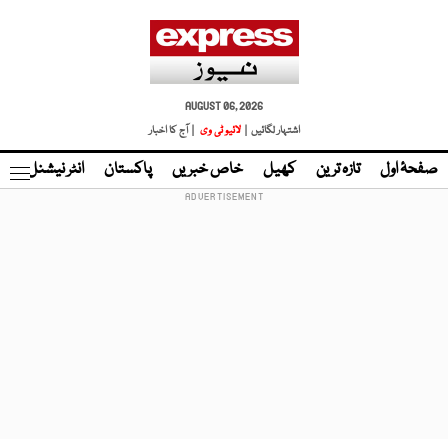
AUGUST 06, 2026
اشتہار لگائیں |
لائیو ٹی وی
| آج کا اخبار
صفحۂ اول
تازہ ترین
کھیل
خاص خبریں
پاکستان
انٹر نیشنل
ٹا