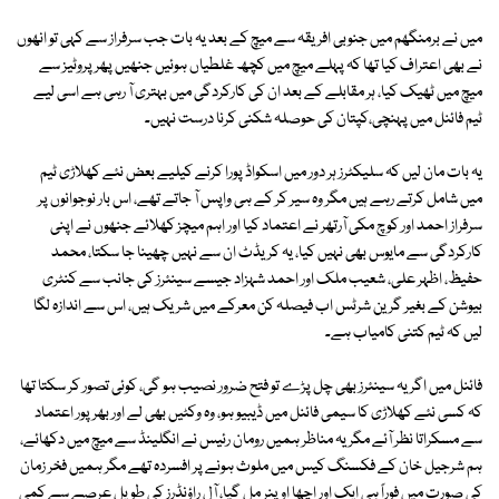
میں نے برمنگھم میں جنوبی افریقہ سے میچ کے بعد یہ بات جب سرفراز سے کہی تو انھوں
نے بھی اعتراف کیا تھا کہ پہلے میچ میں کچھ غلطیاں ہوئیں جنھیں پھر پروٹیز سے
میچ میں ٹھیک کیا، ہر مقابلے کے بعد ان کی کارکردگی میں بہتری آ رہی ہے اسی لیے
ٹیم فائنل میں پہنچی،کپتان کی حوصلہ شکنی کرنا درست نہیں۔
یہ بات مان لیں کہ سلیکٹرز ہر دور میں اسکواڈ پورا کرنے کیلیے بعض نئے کھلاڑی ٹیم
میں شامل کرتے رہے ہیں مگر وہ سیر کر کے ہی واپس آ جاتے تھے، اس بار نوجوانوں پر
سرفراز احمد اور کوچ مکی آرتھر نے اعتماد کیا اور اہم میچز کھلائے جنھوں نے اپنی
کارکردگی سے مایوس بھی نہیں کیا، یہ کریڈٹ ان سے نہیں چھینا جا سکتا، محمد
حفیظ، اظہر علی، شعیب ملک اور احمد شہزاد جیسے سینئرز کی جانب سے کنٹری
بیوشن کے بغیر گرین شرٹس اب فیصلہ کن معرکے میں شریک ہیں، اس سے اندازہ لگا
لیں کہ ٹیم کتنی کامیاب ہے۔
فائنل میں اگر یہ سینئرز بھی چل پڑے تو فتح ضرور نصیب ہو گی، کوئی تصور کر سکتا تھا
کہ کسی نئے کھلاڑی کا سیمی فائنل میں ڈیبیو ہو، وہ وکٹیں بھی لے اور بھرپور اعتماد
سے مسکراتا نظر آئے مگر یہ مناظر ہمیں رومان رئیس نے انگلینڈ سے میچ میں دکھائے،
ہم شرجیل خان کے فکسنگ کیس میں ملوث ہونے پر افسردہ تھے مگر ہمیں فخر زمان
کی صورت میں فوراً ہی ایک اور اچھا اوپنر مل گیا، آل راؤنڈرز کی طویل عرصے سے کمی