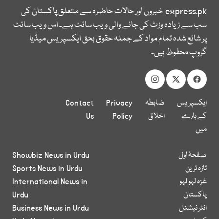
express.pk
خبروں اور حالات حاضرہ سے متعلق پاکستان کی
سب سے زیادہ وزٹ کی جانے والی ویب سائٹ ہے۔ اس ویب سائٹ
پر شائع شدہ تمام مواد کے جملہ حقوق بحق ایکسپریس میڈیا
گروپ محفوظ ہیں۔
ایکسپریس
ضابطہ
Privacy
Contact
کے بارے
اخلاق
Policy
Us
میں
صفحۂ اول
Showbiz News in Urdu
تازہ ترین
Sports News in Urdu
غزہ لہو لہو
International News in
پاکستان
Urdu
انٹر نیشنل
Business News in Urdu