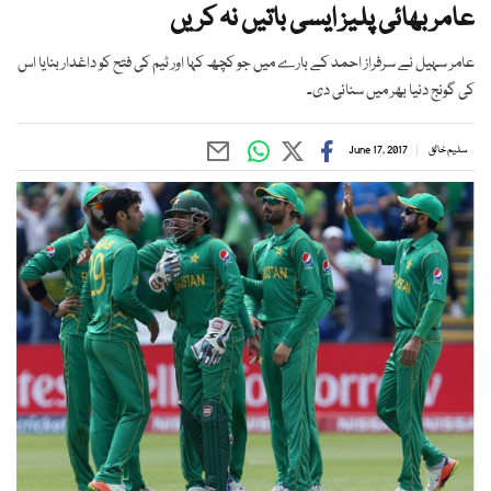
عامر بھائی پلیز ایسی باتیں نہ کریں
عامر سہیل نے سرفراز احمد کے بارے میں جو کچھ کہا اور ٹیم کی فتح کو داغدار بنایا اس
کی گونج دنیا بھر میں سنائی دی۔
سلیم خالق
June 17, 2017