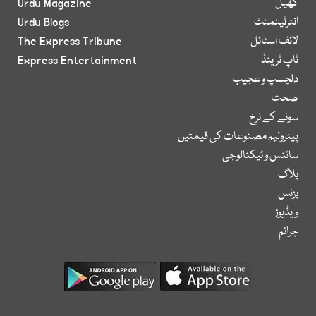
کھیل
Urdu Magazine
انٹرٹینمنٹ
Urdu Blogs
لائف اسٹائل
The Express Tribune
ٹاپ ٹرینڈ
Express Entertainment
دلچسپ و عجیب
صحت
سونے کے نرخ
پیٹرولیم مصنوعات کی قیمتیں
سائنس و ٹیکنالوجی
بلاگ
بزنس
ویڈیوز
جرائم