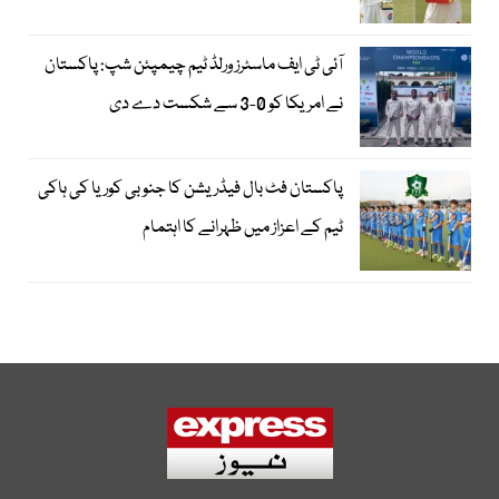
آئی ٹی ایف ماسٹرز ورلڈ ٹیم چیمپئن شپ: پاکستان
نے امریکا کو 0-3 سے شکست دے دی
پاکستان فٹ بال فیڈریشن کا جنوبی کوریا کی ہاکی
ٹیم کے اعزاز میں ظہرانے کا اہتمام