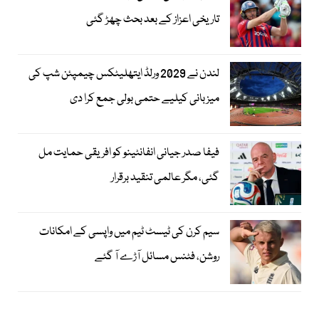
تاریخی اعزاز کے بعد بحث چھڑ گئی
لندن نے 2029 ورلڈ ایتھلیٹکس چیمپئن شپ کی
میزبانی کیلیے حتمی بولی جمع کرا دی
فیفا صدر جیانی انفانٹینو کو افریقی حمایت مل
گئی، مگر عالمی تنقید برقرار
سیم کرن کی ٹیسٹ ٹیم میں واپسی کے امکانات
روشن، فٹنس مسائل آڑے آ گئے