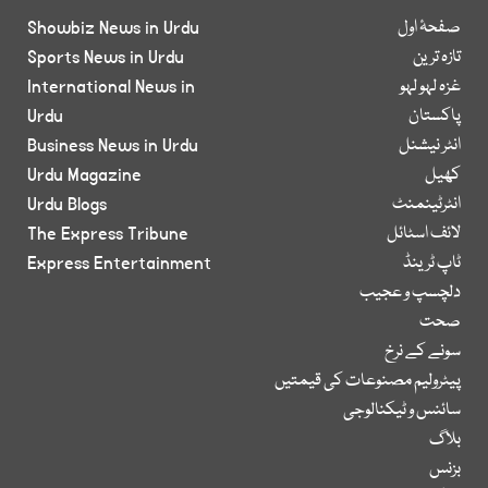
صفحۂ اول
Showbiz News in Urdu
تازہ ترین
Sports News in Urdu
غزہ لہو لہو
International News in
پاکستان
Urdu
انٹر نیشنل
Business News in Urdu
کھیل
Urdu Magazine
انٹرٹینمنٹ
Urdu Blogs
لائف اسٹائل
The Express Tribune
ٹاپ ٹرینڈ
Express Entertainment
دلچسپ و عجیب
صحت
سونے کے نرخ
پیٹرولیم مصنوعات کی قیمتیں
سائنس و ٹیکنالوجی
بلاگ
بزنس