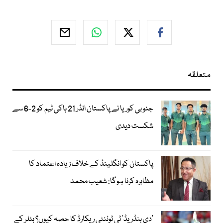
متعلقہ
جنوبی کوریا نے پاکستان انڈر 21 ہاکی ٹیم کو 2-6 سے
شکست دیدی
پاکستان کو انگلینڈ کے خلاف زیادہ اعتماد کا
مظاہرہ کرنا ہوگا: شعیب محمد
’دی ہنڈریڈ‘ ٹی ٹوئنٹی ریکارڈ کا حصہ کیوں؟ بٹلر کے