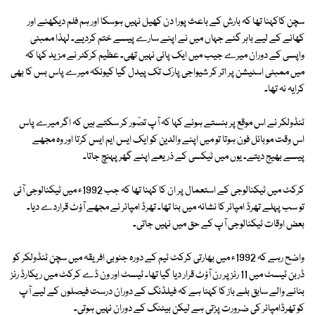
سچن کاکہنا تھا کہ بارش کے باعث پورا دن کھیل نہیں ہوسکا اور ہم فلم دیکھنے اور
کھانے کے لیے باہر گئے جہاں میں نے اپنے سارے پیسے ختم کردیے۔ لہذا ممبئی
واپسی کے دوران میرے جیب میں ایک پائی نہیں تھی۔ عظیم کرکٹر نے مزید کہا کہ
میں ممبئی اسٹیشن پر اتر کر شیواجی پارک تک پیدل گیا کیونکہ میرے پاس بس کا بھی
کرایہ نہ تھا۔
ٹنڈولکر نے اس موقع پر ہنستے ہوئے کہا کہ آپ تصّور کر سکتے ہیں کہ اگر میرے پاس
اس وقت موبائل فون ہوتا تو میں اپنے والدین کو ایک ایس ایم ایس کرتا اور وہ مجھے
پیسے بھیج دیتے۔ یوں میں ٹیکسی کے ذریعے اپنے گھر پہنچ جاتا۔
کرکٹ میں ٹیکنالوجی کے استعمال پر ان کا کہنا تھا کہ جب 1992ء میں ٹیکنالوجی آئی
تو سب پہلے تھرڈ امپائر کا نشانہ میں بنا تھا۔ تھرڈ امپائر نے مجھے آؤٹ قراردے دیا۔
بعض اوقات ٹیکنالوجی آپ کے حق میں نہیں جاتی۔
واضح رہے کہ 1992ء میں بھارتی کرکٹ ٹیم کے دورہ جنوبی افریقہ میں سچن ٹنڈولکر کو
ڈربن ٹیسٹ میں 11 رنز پر رن آؤٹ قرار دیا گیا تھا۔ ٹیسٹ اور ون ڈے کرکٹ میں ریکارڈ رنز
بنانے والے سابق بلے باز کا کہنا ہے کہ فیلڈنگ کے دوران درست فیصلوں کے لیے آپ
کو تھرڈامپائر کی ضرورت پڑتی ہے لیکن بیٹنگ کے دوران نہیں ہوتی۔