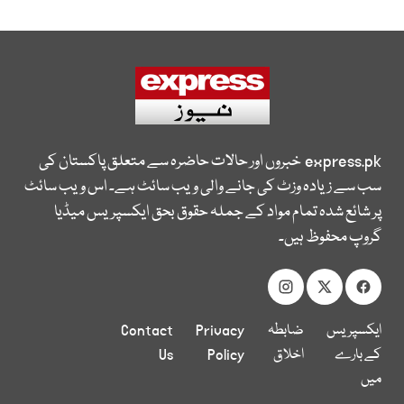
express.pk
خبروں اور حالات حاضرہ سے متعلق پاکستان کی
سب سے زیادہ وزٹ کی جانے والی ویب سائٹ ہے۔ اس ویب سائٹ
پر شائع شدہ تمام مواد کے جملہ حقوق بحق ایکسپریس میڈیا
گروپ محفوظ ہیں۔
ایکسپریس
ضابطہ
Privacy
Contact
کے بارے
اخلاق
Policy
Us
میں