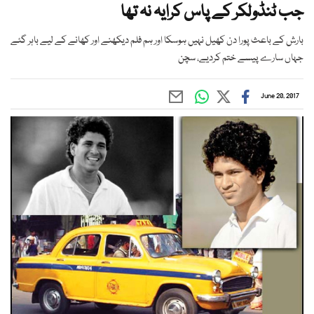
جب ٹنڈولکر کے پاس کرایہ نہ تھا
بارش کے باعث پورا دن کھیل نہیں ہوسکا اور ہم فلم دیکھنے اور کھانے کے لیے باہر گئے
جہاں سارے پیسے ختم کردیے، سچن
June 20, 2017