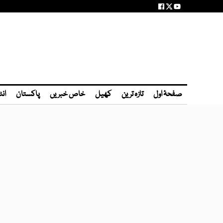
صفحۂ اول
تازہ ترین
کھیل
خاص خبریں
پاکستان
انٹ