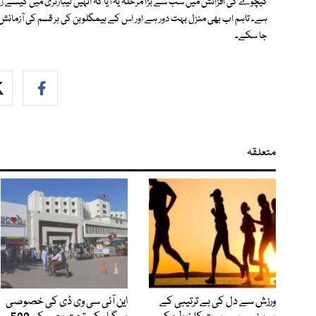
کیچوے کی افزائش میں سب سے بڑا مرحلہ یہ آیا کہ انہیں لیبارٹری میں کیسے ز
ہے۔ تاہم اب بھی منزل بہت دور ہے اور اس کے ہیمگلوبن کی ہر قسم کی آزمائش
جا سکے۔
متعلقہ
ورزش سے دل کی بے ترتیبی کے
این آئی سی وی ڈی کی خصوصی