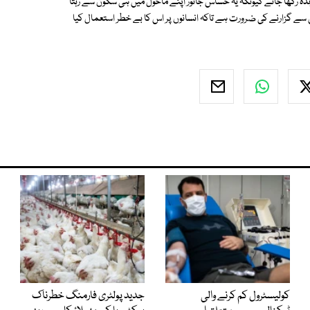
ندہ رکھا جائے کیونکہ یہ حساس جانور اپنے ماحول میں ہی سکون سے رہتا
 سے گزارنے کی ضرورت ہے تاکہ انسانوں پر اس کا بے خطر استعمال کیا
کولیسٹرول کم کرنے والی
جدید پولٹری فارمنگ خطرناک