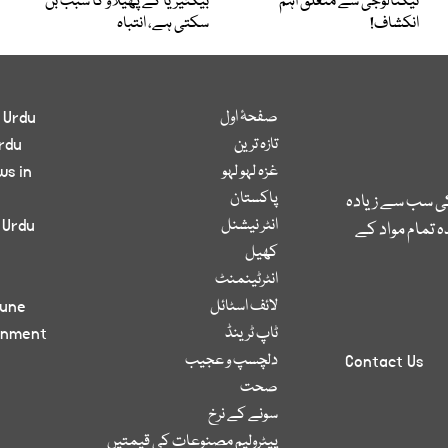
ٹیکنالوجی سے متعلق اہم
بیکٹیریا کے پھیلاؤ کا سبب بن
انکشاف!
سکتی ہے، انتباہ
صفحۂ اول
 Urdu
تازہ ترین
rdu
غزہ لہو لہو
ws in
پاکستان
کی سب سے زیادہ
انٹر نیشنل
 Urdu
 تمام مواد کے
کھیل
انٹرٹینمنٹ
لائف اسٹائل
bune
ٹاپ ٹرینڈ
inment
دلچسپ و عجیب
Contact Us
صحت
سونے کے نرخ
پیٹرولیم مصنوعات کی قیمتیں