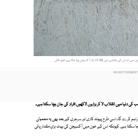
 گنا زائد آکسیجن پایا جاتا ہے۔ فوٹو: فائل
ی دنیا میں انقلاب لا کر ہزاروں لاکھوں افراد کی جان بچا سکتا ہے۔
اہم کرے گا۔ اسی طرح پیوند کاری اور سرجری کے بعد بھی یہ معمولی
 جا سکتا ہے، کیونکہ اس کے خون میں آکسیجن کی بہت بڑی مقدار پائی