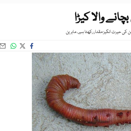
انے والا کیڑا
کی حیرت انگیز مقدار رکھتا ہے، ماہرین