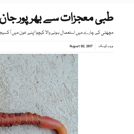
طبی معجزات سے بھرپور جان بچ
مچھلی کے چارے میں استعمال ہونے والا کیچوا اپنے خون میں آکسیجن 
ویب ڈیسک
August 02, 2017