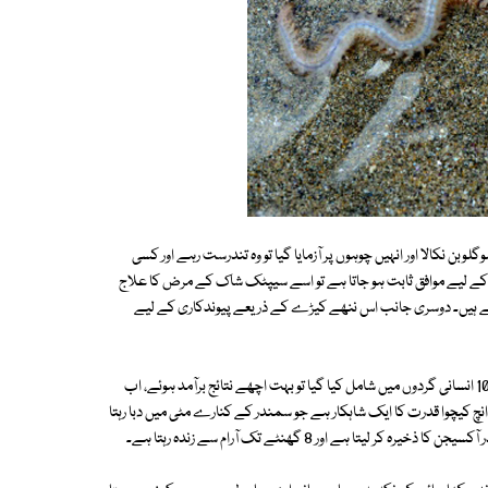
لوبن نکالا اور انہیں چوہوں پر آزمایا گیا تو وہ تندرست رہے اور کسی
وں کے لیے موافق ثابت ہو جاتا ہے تو اسے سیپٹک شاک کے مرض کا علاج
ے ہیں۔ دوسری جانب اس ننھے کیڑے کے ذریعے پیوندکاری کے لیے
اس کے خون کی طبی آزمائشیں 2015 میں شروع ہوئیں اور کیڑے کا ہیموگلوبِن 10 انسانی گردوں میں شامل کیا گیا تو بہت اچھے نتائج برآمد ہوئے، اب
یں گے۔ دس انچ کیچوا قدرت کا ایک شاہکار ہے جو سمندر کے کنارے مٹی میں دبا رہتا
 ہے اور 8 گھنٹے تک آرام سے زندہ رہتا ہے۔