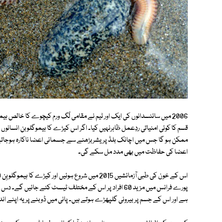
2006 میں سائنسدانوں کی ایک اور ٹیم نے مقامی لُگ ورم کیچوے کا خالص ہیموگ
قسم کا کوئی امنیاتی ردِعمل ظاہرنہیں کیا۔ اگر اس کیڑے کا ہیموگلوبن انسان
ممکن ہو گا جس میں اچانک بلڈ پریشربڑھنے سے جسمانی اعضا ناکارہ ہوجات
اعضا کی حفاظت میں بھی مدد مل سکے گی۔
پورے فرانس میں مزید 60 افراد پر اس کے مختلف ٹیسٹ کئے جائ
ہے اور اس کے جسم پر بیرونی گلپھڑے ہوتے ہیں۔ پانی میں ڈوبنے پر یہ اپنے اندر آکسیجن کا ذخیرہ کر لیتا