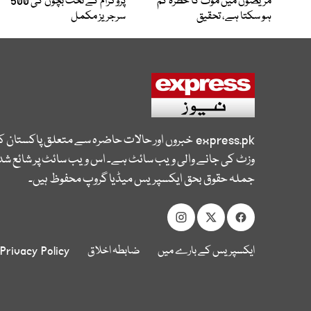
مریضوں میں موت کا خطرہ کم
پروگرام کے تحت بچوں کی 500
ہو سکتا ہے، تحقیق
سرجریز مکمل
express.pk
خبروں اور حالات حاضرہ سے متعلق پاکستان 
وزٹ کی جانے والی ویب سائٹ ہے۔ اس ویب سائٹ پر شائع شدہ
جملہ حقوق بحق ایکسپریس میڈیا گروپ محفوظ ہیں۔
ایکسپریس کے بارے میں
ضابطہ اخلاق
Privacy Policy