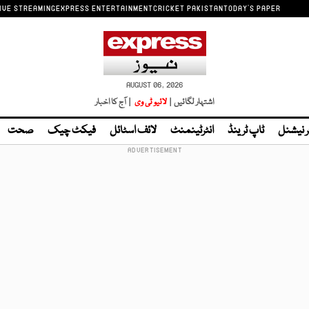
IVE STREAMING
EXPRESS ENTERTAINMENT
CRICKET PAKISTAN
TODAY'S PAPER
AUGUST 06, 2026
اشتہار لگائیں |
لائیو ٹی وی
| آج کا اخبار
ر نیشنل
ٹاپ ٹرینڈ
انٹرٹینمنٹ
لائف اسٹائل
فیکٹ چیک
صحت