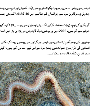
فرانس میں برٹنی ساحل پر موجود ایکوا اسٹریم نامی ایک کمپنی اور فارم سے واب
جادوئی ہیموگلوبن ہوتا ہے جو انسان کے مقابلے میں 40 گنا زائد آکسیجن جسم کے خلیات تک پہنچاتا ہے۔
گریگری کی ٹیم دن
خزانے سے کم نہیں۔ 2003 میں یورپ میں میڈ کاؤ مرض اور ایچ آئی وی میں اضافے کے بعد خون کی مانگ میں اضافہ ہوا تھا۔
جانوروں کے ہیموگلوبِن انسانوں میں الرجی اور گردوں میں بیماری پیدا کرسکت
انسانوں کی طرح سرخ خلیات میں جمع ہوتا ہے اس لیے انسانوں کے لیے یہ کوئی 
ہیموگلوبن کارآمد ثابت ہو سکتا ہے۔