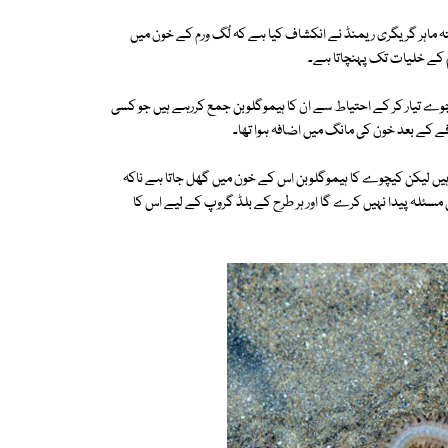
ستہ ماہر گریگری ریمنڈ نے انکشاف کیا ہے کہ لُگ ورم کے خون میں
 رات محنت کرکے لگ اپنی لیبارٹری میں ہر سال 13 لاکھ کیچوے تیار کر کے احتیاط سے ان کا ہیموگلوبن جمع کررہے ہیں جو کسی
ے ہیں لیکن کیچوے کا ہیموگلوبن اس کے خون میں گھل جاتا ہے ناکہ
مسئلہ پیدا نہیں کرے گا اور ہر طرح کے بلڈ گروپ کے لیے اس کا