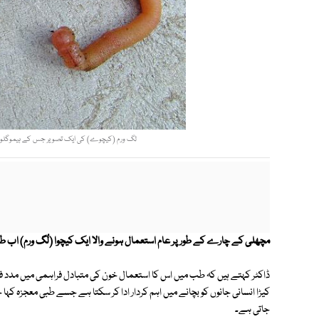
لگ ورم (کیچوے) کی ایک تصویر جس کے ہیموگلوبِن میں انسان کے مقابلے میں 40
مچھلی کے چارے کے طور پر عام استعمال ہونے والا ایک کیچوا (لُگ ورم) اب طب ک
ڈاکٹر کہتے ہیں کہ طب میں اس کا استعمال خون کی متبادل فراہمی میں مدد فر
کیڑا انسانی جانوں کو بچانے میں اہم کردار ادا کر سکتا ہے جسے طبی معجزہ کہا
جاتی ہے۔