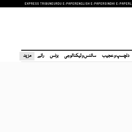
EXPRESS TRIBUNE
URDU E-PAPER
ENGLISH E-PAPER
SINDHI E-PAPER
L
دلچسپ و عجیب
سائنس و ٹیکنالوجی
بزنس
رائے
مزید