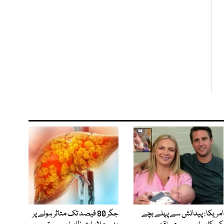
امریکا: پیدائش سے پہلے بچے
جگر 80 فیصد تک متاثر ہونے پر