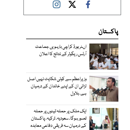
پاکستان
اںٹر بورڈ کراچی بارہویں جماعت
آرٹس ریگولر کے نتائج کا اعلان
وزیراعظم سے کوئی شکایت نہیں اصل
لڑائی ان کے اپنے خاندان کے درمیان
ہے، بلاول
ایک ملک پر حملہ تینوں پر حملہ
تصور ہوگا، سعودیہ، ترکیہ، پاکستان
کے درمیان سہ فریقی دفاعی معاہدہ