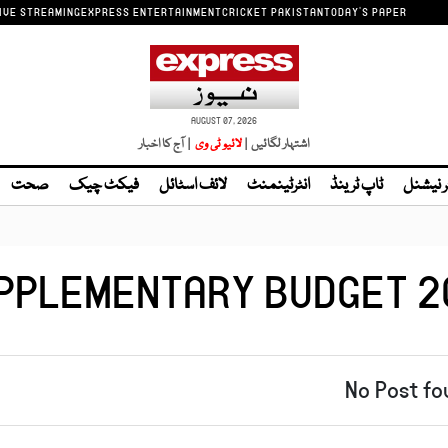
IVE STREAMING
EXPRESS ENTERTAINMENT
CRICKET PAKISTAN
TODAY'S PAPER
AUGUST 07, 2026
اشتہار لگائیں |
لائیو ٹی وی
| آج کا اخبار
ر نیشنل
ٹاپ ٹرینڈ
انٹرٹینمنٹ
لائف اسٹائل
فیکٹ چیک
صحت
PPLEMENTARY BUDGET 2
No Post fo