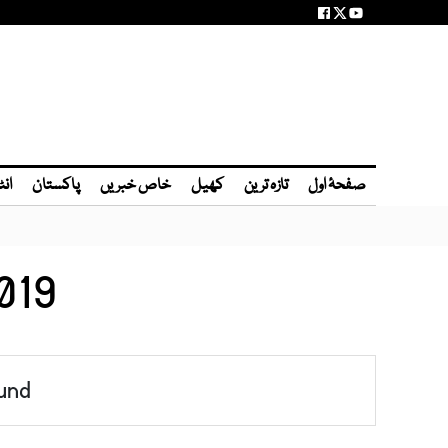
صفحۂ اول
تازہ ترین
کھیل
خاص خبریں
پاکستان
انٹ
019
und