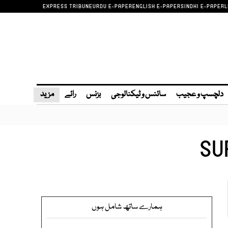
EXPRESS TRIBUNE
URDU E-PAPER
ENGLISH E-PAPER
SINDHI E-PAPER
L
دلچسپ و عجیب
سائنس و ٹیکنالوجی
بزنس
رائے
مزید
SU
ہمارے ساتھ شامل ہوں