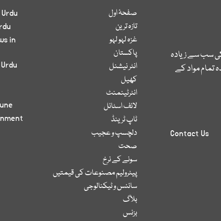
صفحۂ اول
 Urdu
تازہ ترین
rdu
غزہ لہو لہو
ws in
پاکستان
کی سب سے زیادہ
 Urdu
انٹر نیشنل
 تمام مواد کے
کھیل
انٹرٹینمنٹ
bune
لائف اسٹائل
inment
ٹاپ ٹرینڈ
دلچسپ و عجیب
Contact Us
صحت
سونے کے نرخ
پیٹرولیم مصنوعات کی قیمتیں
سائنس و ٹیکنالوجی
بلاگ
بزنس