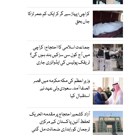
کراچی؛ پہاڑ سے گر کر ایک کم عمر لڑکا
جاں بحق
جماعت اسلامی کا احتجاج: کراچی
میں آج کون سی سڑکیں بند ہوں گی؟
ٹریفک پولیس کی ایڈوائزری جاری
وزیرِ اعظم کی مکہ مکرمہ میں قصر
الصفا آمد، سعودی ولی عہد نے
استقبال کیا
آزاد کشمیر احتجاج پر مقدمہ؛ تحریک
تحفظ آئین پاکستان کے مرکزی
ترجمان کو راہداری ضمانت مل گئی