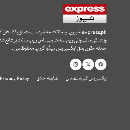
express.pk
خبروں اور حالات حاضرہ سے متعلق پاکستان 
وزٹ کی جانے والی ویب سائٹ ہے۔ اس ویب سائٹ پر شائع شدہ
جملہ حقوق بحق ایکسپریس میڈیا گروپ محفوظ ہیں۔
ایکسپریس کے بارے میں
ضابطہ اخلاق
Privacy Policy