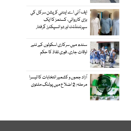
ایف آئی اے اینٹی کرپشن سرکل کی
بڑی کارروائی، کسٹمز کا ایک
سپرنٹنڈنٹ اور دو انسپکٹرز گرفتار
سندھ میں سرکاری اسکولوں کے نئے
اوقات جاری، فوری نفاذ کا حکم
آزاد جموں و کشمیر انتخابات کا تیسرا
مرحلہ: 2 اضلاع میں پولنگ ملتوی