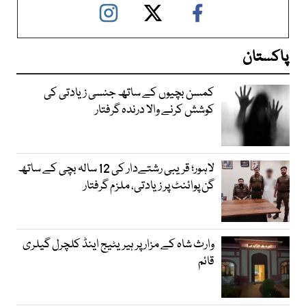
پاکستان
کمسن بچیوں کے ساتھ جنسی زیادتی کی
کوشش کرنے والا درندہ گرفتار
لاہور؛ قریبی رشتےدار کی 12 سالہ بچی کے ساتھ
گن پوائنٹ پر زیادتی، ملزم گرفتار
وارث شاہ کے مزار پر ہیریٹیج اینڈ کلچرل گیلری
قائم