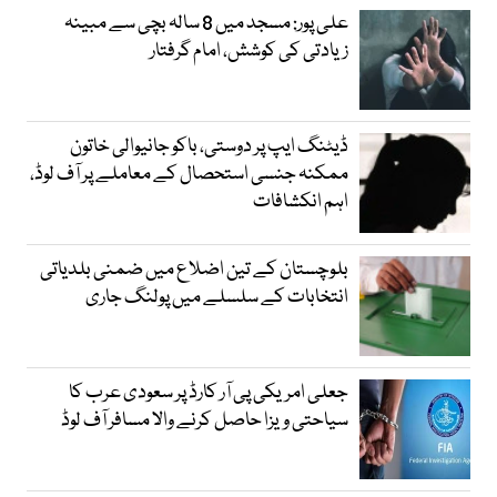
علی پور: مسجد میں 8 سالہ بچی سے مبینہ
زیادتی کی کوشش، امام گرفتار
ڈیٹنگ ایپ پر دوستی، باکو جانیوالی خاتون
ممکنہ جنسی استحصال کے معاملے پر آف لوڈ،
اہم انکشافات
بلوچستان کے تین اضلاع میں ضمنی بلدیاتی
انتخابات کے سلسلے میں پولنگ جاری
جعلی امریکی پی آر کارڈ پر سعودی عرب کا
سیاحتی ویزا حاصل کرنے والا مسافر آف لوڈ