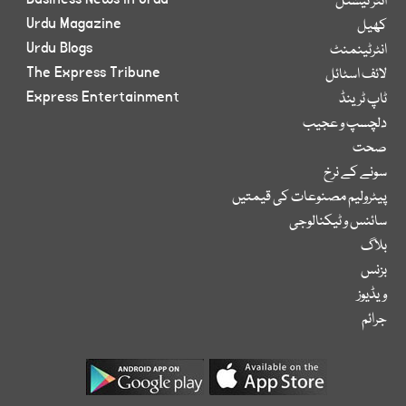
انٹر نیشنل
Urdu Magazine
کھیل
Urdu Blogs
انٹرٹینمنٹ
The Express Tribune
لائف اسٹائل
Express Entertainment
ٹاپ ٹرینڈ
دلچسپ و عجیب
صحت
سونے کے نرخ
پیٹرولیم مصنوعات کی قیمتیں
سائنس و ٹیکنالوجی
بلاگ
بزنس
ویڈیوز
جرائم