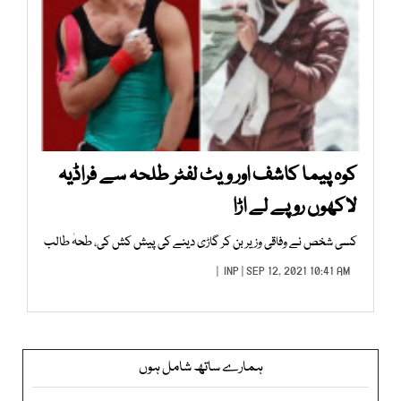
کوہ پیما کاشف اور ویٹ لفٹر طلحہ سے فراڈیہ
لاکھوں روپے لے اڑا
کسی شخص نے وفاقی وزیر بن کر گاڑی دینے کی پیش کش کی، طحہٰ طالب
INP
| SEP 12, 2021 10:41 AM |
ہمارے ساتھ شامل ہوں