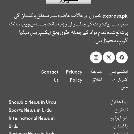
express.pk
خبروں اور حالات حاضرہ سے متعلق پاکستان کی
سب سے زیادہ وزٹ کی جانے والی ویب سائٹ ہے۔ اس ویب سائٹ
پر شائع شدہ تمام مواد کے جملہ حقوق بحق ایکسپریس میڈیا
گروپ محفوظ ہیں۔
ایکسپریس
ضابطہ
Privacy
Contact
کے بارے
اخلاق
Policy
Us
میں
صفحۂ اول
Showbiz News in Urdu
تازہ ترین
Sports News in Urdu
غزہ لہو لہو
International News in
پاکستان
Urdu
Business News in Urdu