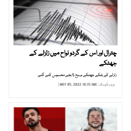
چترال اور اس کے گردو نواح میں زلزلے کے
جھٹکے
زلزلے کے ہلکے جھٹکے صبح 5 بجے محسوس کئے گئے
ویب ڈیسک
| MAY 05, 2022 10:35 AM |