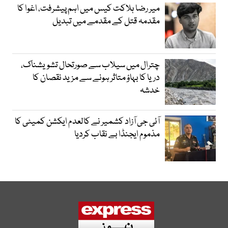
میر رضا ہلاکت کیس میں اہم پیشرفت، اغوا کا
مقدمہ قتل کے مقدمے میں تبدیل
چترال میں سیلاب سے صورتحال تشویشناک،
دریا کا بہاؤ متاثر ہونے سے مزید نقصان کا
خدشہ
آئی جی آزاد کشمیر نے کالعدم ایکشن کمیٹی کا
مذموم ایجنڈا بے نقاب کردیا