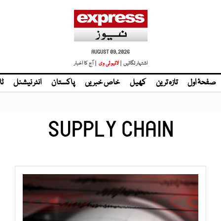
AUGUST 09, 2026
اشتہار لگائیں |
| آج کا اخبار
صفحۂ اول
تازہ ترین
کھیل
خاص خبریں
پاکستان
انٹر نیشنل
ٹا
SUPPLY CHAIN