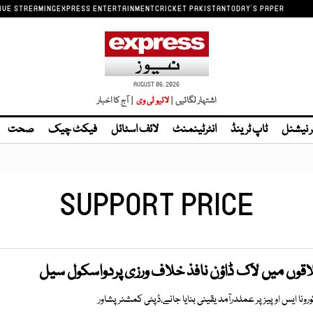
IVE STREAMING
EXPRESS ENTERTAINMENT
CRICKET PAKISTAN
TODAY'S PAPER
AUGUST 06, 2026
اشتہار لگائیں |
| آج کا اخبار
ر نیشنل
ٹاپ ٹرینڈ
انٹرٹینمنٹ
لائف اسٹائل
فیکٹ چیک
صحت
SUPPORT PRICE
اقوں میں لاک ڈاؤن نافذ خلاف ورزی پردواسکول سیل
 ایس او پیز پر عملدرآمد یقینی بنایا جائے،ڈپٹی کمشنر پشاور