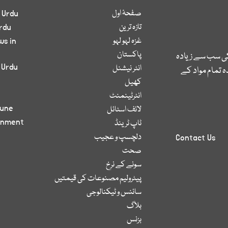
صفحۂ اول
 Urdu
تازہ ترین
rdu
غزہ لہو لہو
ws in
پاکستان
کی سب سے زیادہ
 Urdu
انٹر نیشنل
 تمام مواد کے
کھیل
انٹرٹینمنٹ
bune
لائف اسٹائل
inment
ٹاپ ٹرینڈ
دلچسپ و عجیب
Contact Us
صحت
سونے کے نرخ
پیٹرولیم مصنوعات کی قیمتیں
سائنس و ٹیکنالوجی
بلاگ
بزنس