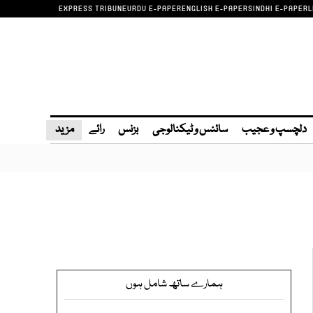
EXPRESS TRIBUNE
URDU E-PAPER
ENGLISH E-PAPER
SINDHI E-PAPER
L
دلچسپ و عجیب
سائنس و ٹیکنالوجی
بزنس
رائے
مزید
ہمارے ساتھ شامل ہوں