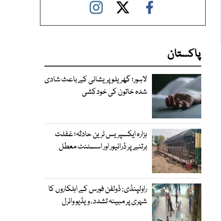
پاکستان
لاہور؛ گھریلو پریشانی کے باعث شادی
شدہ خاتون کی خودکشی
ہزارہ ایکسپریس ٹرین حادثہ؛ غفلت
برتنے پر ڈرائیور اور اسسٹنٹ معطل
راولپنڈی: ڈولفن فورس کے اہلکاروں کا
شہری پر مبینہ تشدد، ویڈیو وائرل