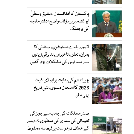
پاکستان کا افغانستان، مشرق وسطیٰ
اور کشمیر پر مؤقف واضح؛ دفتر خارجہ
کی بریفنگ
لاہور ریلوے اسٹیشن پر صفائی کا
بحران، تعفن، تاخیر اور بند برقی زینوں
سے مسافروں کی مشکلات بڑھ گئیں
وزیراعظم کی ہدایت پر ایم ڈی کیٹ
2026 کا امتحان ملتوی، نئی تاریخ
بھی مقرر
صدرِ مملکت کی جانب سے ججز کی
تعیناتی کی سمری کی منظوری نہ دینے
کے خلاف درخواست پر فیصلہ محفوظ