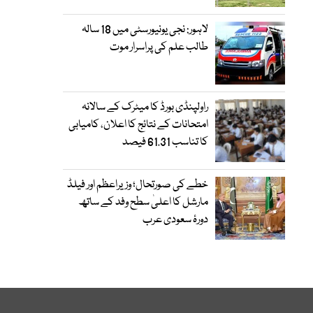
لاہور: نجی یونیورسٹی میں 18 سالہ
طالب علم کی پراسرار موت
راولپنڈی بورڈ کا میٹرک کے سالانہ
امتحانات کے نتائج کا اعلان، کامیابی
کا تناسب 61.31 فیصد
خطے کی صورتحال؛ وزیراعظم اور فیلڈ
مارشل کا اعلیٰ سطح وفد کے ساتھ
دورۂ سعودی عرب