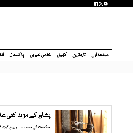
صفحۂ اول
تازہ ترین
کھیل
خاص خبریں
پاکستان
انٹ
پشاور کے مزید کئی عل
حکومت کی جانب سے وضح کردہ کورونا