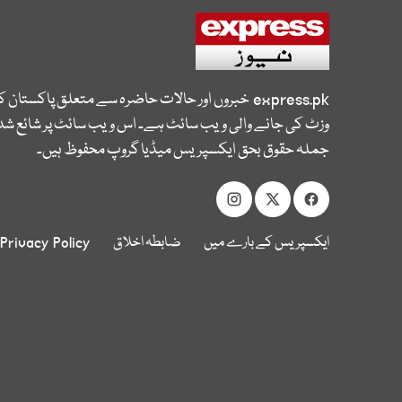
express.pk
خبروں اور حالات حاضرہ سے متعلق پاکستان 
وزٹ کی جانے والی ویب سائٹ ہے۔ اس ویب سائٹ پر شائع شدہ
جملہ حقوق بحق ایکسپریس میڈیا گروپ محفوظ ہیں۔
ایکسپریس کے بارے میں
ضابطہ اخلاق
Privacy Policy