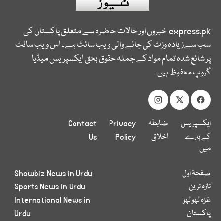
express.pk
خبروں اور حالات حاضرہ سے متعلق پاکستان کی
سب سے زیادہ وزٹ کی جانے والی ویب سائٹ ہے۔ اس ویب سائٹ
پر شائع شدہ تمام مواد کے جملہ حقوق بحق ایکسپریس میڈیا
گروپ محفوظ ہیں۔
ایکسپریس
ضابطہ
Privacy
Contact
کے بارے
اخلاق
Policy
Us
میں
صفحۂ اول
Showbiz News in Urdu
تازہ ترین
Sports News in Urdu
غزہ لہو لہو
International News in
پاکستان
Urdu