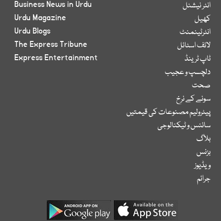
Business News in Urdu
انٹر نیشنل
Urdu Magazine
کھیل
Urdu Blogs
انٹرٹینمنٹ
The Express Tribune
لائف اسٹائل
Express Entertainment
ٹاپ ٹرینڈ
دلچسپ و عجیب
صحت
سونے کے نرخ
پیٹرولیم مصنوعات کی قیمتیں
سائنس و ٹیکنالوجی
بلاگ
بزنس
ویڈیوز
جرائم