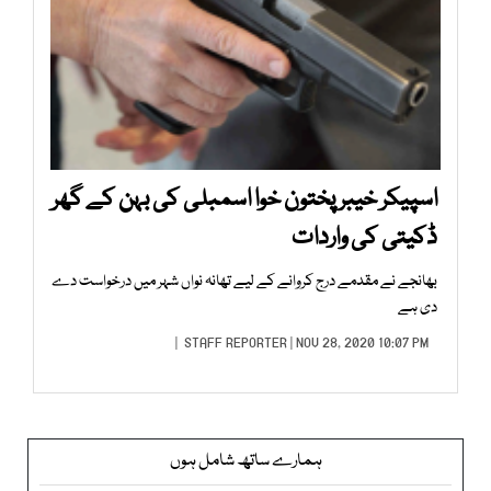
اسپیکر خیبر پختون خوا اسمبلی کی بہن کے گھر
ڈکیتی کی واردات
بھانجے نے مقدمے درج کروانے کے لیے تھانہ نواں شہر میں درخواست دے
دی ہے
STAFF REPORTER
| NOV 28, 2020 10:07 PM |
ہمارے ساتھ شامل ہوں