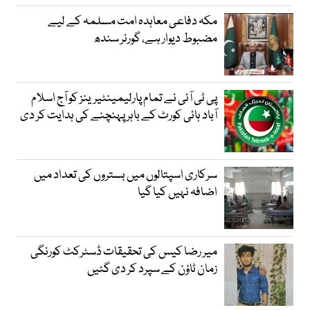
مکہ دفاعی معاہدہ امت مسلمہ کے لیے
مضبوط دیوار ہے، گورنر سندھ
پی ٹی آئی نے تمام پارلیمینٹیرینز کو آج اسلام
آباد ہائی کورٹ کے باہر پہنچنے کی ہدایت کر دی
سرکاری اسپتالوں میں بستروں کی تعداد میں
اضافہ نہیں کیا گیا
میر رضا کیس کی تحقیقات ڈسٹرکٹ کورنگی
زمان ٹاؤن کے سپرد کر دی گئیں