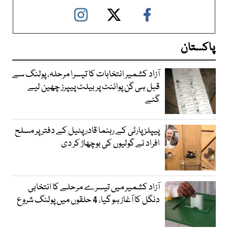
پاکستان
آزاد کشمیر انتخابات کا تیسرا مرحلہ، پولنگ سے
قبل ہی گن پوائنٹ پر بیلٹ پیپرز چھین لیے
گئے
پیپلز پارٹی کے رہنما قادر پٹیل کے دفتر پر مسلح
افراد نے گولیوں کی بوچھاڑ کر دی
آزاد کشمیر میں تیسرے مرحلے کا انتخابی
دنگل کا آغاز ہو گیا، 4 حلقوں میں پولنگ شروع