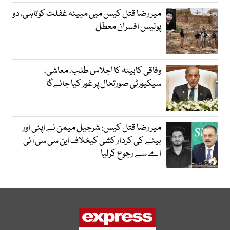
میر رضا قتل کیس میں مبینہ غفلت کوتاہی، دو
پولیس افسران معطل
وفاقی کابینہ کا اجلاس طلب، معاشی،
سیکیورٹی صورتحال پر غور کیا جائےگا
میر رضا قتل کیس: شرجیل میمن نے اپنی اور
بیٹے کی کردار کشی کیخلاف این سی سی آئی
اے سے رجوع کرلیا