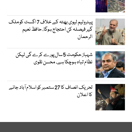
پیٹرولیم لیوی بھتہ کے خلاف 7 اگست کو ملک
گیر فیصلہ کن احتجاج ہوگا، حافظ نعیم
الرحمان
شہباز حکومت 5 سال پورے کرے گی لیکن
نظام تباہ ہوچکا ہے، محسن نقوی
تحریک انصاف کا 27 ستمبر کو اسلام آباد جانے
کا اعلان