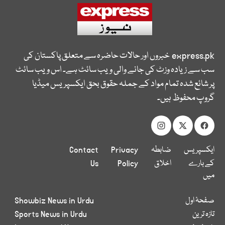
express.pk
خبروں اور حالات حاضرہ سے متعلق پاکستان کی
سب سے زیادہ وزٹ کی جانے والی ویب سائٹ ہے۔ اس ویب سائٹ
پر شائع شدہ تمام مواد کے جملہ حقوق بحق ایکسپریس میڈیا
گروپ محفوظ ہیں۔
ایکسپریس
ضابطہ
Privacy
Contact
کے بارے
اخلاق
Policy
Us
میں
صفحۂ اول
Showbiz News in Urdu
تازہ ترین
Sports News in Urdu