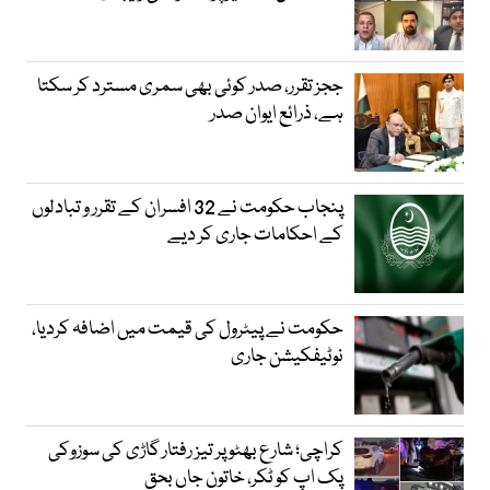
ججز تقرر، صدر کوئی بھی سمری مسترد کر سکتا
ہے، ذرائع ایوان صدر
پنجاب حکومت نے 32 افسران کے تقرر و تبادلوں
کے احکامات جاری کر دیے
حکومت نے پیٹرول کی قیمت میں اضافہ کردیا،
نوٹیفکیشن جاری
کراچی؛ شارع بھٹو پر تیز رفتار گاڑی کی سوزوکی
پک اپ کو ٹکر، خاتون جاں بحق