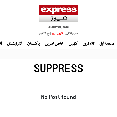
AUGUST 06, 2026
اشتہار لگائیں |
لائیو ٹی وی
| آج کا اخبار
صفحۂ اول
تازہ ترین
کھیل
خاص خبریں
پاکستان
انٹر نیشنل
ٹا
SUPPRESS
No Post found