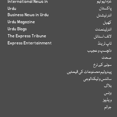
غزہ لہو لہو
International News in
پاکستان
Urdu
Business News in Urdu
انٹر نیشنل
Urdu Magazine
کھیل
Urdu Blogs
انٹرٹینمنٹ
The Express Tribune
لائف اسٹائل
Express Entertainment
ٹاپ ٹرینڈ
دلچسپ و عجیب
صحت
سونے کے نرخ
پیٹرولیم مصنوعات کی قیمتیں
سائنس و ٹیکنالوجی
بلاگ
بزنس
ویڈیوز
جرائم