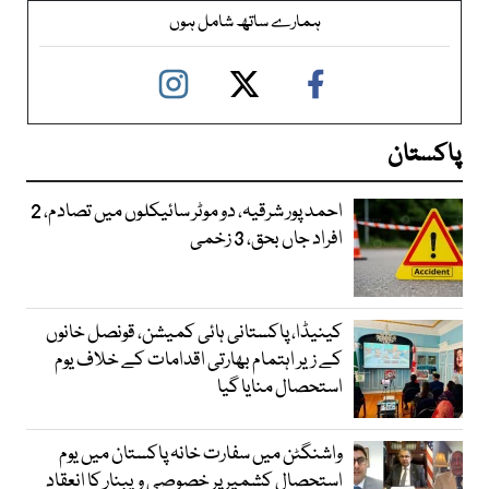
ہمارے ساتھ شامل ہوں
پاکستان
احمد پور شرقیہ، دو موٹر سائیکلوں میں تصادم، 2
افراد جاں بحق، 3 زخمی
کینیڈا، پاکستانی ہائی کمیشن، قونصل خانوں
کے زیر اہتمام بھارتی اقدامات کے خلاف یوم
استحصال منایا گیا
واشنگٹن میں سفارت خانہ پاکستان میں یوم
استحصال کشمیر پر خصوصی ویبنار کا انعقاد