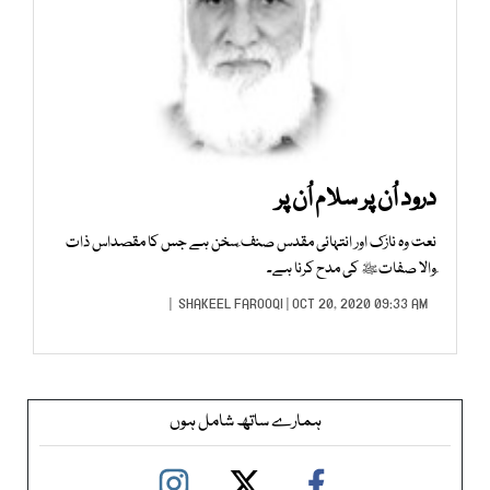
درود اُن پر سلام اُن پر
نعت وہ نازک اور انتہائی مقدس صنف ِسخن ہے جس کا مقصداس ذات
ِوالا صفاتﷺ کی مدح کرنا ہے۔
SHAKEEL FAROOQI
| OCT 20, 2020 09:33 AM |
ہمارے ساتھ شامل ہوں