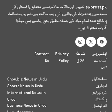
express.pk
خبروں اور حالات حاضرہ سے متعلق پاکستان کی
سب سے زیادہ وزٹ کی جانے والی ویب سائٹ ہے۔ اس ویب سائٹ
پر شائع شدہ تمام مواد کے جملہ حقوق بحق ایکسپریس میڈیا
گروپ محفوظ ہیں۔
ایکسپریس
ضابطہ
Privacy
Contact
کے بارے
اخلاق
Policy
Us
میں
صفحۂ اول
Showbiz News in Urdu
تازہ ترین
Sports News in Urdu
غزہ لہو لہو
International News in
پاکستان
Urdu
Business News in Urdu
انٹر نیشنل