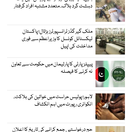
دہشت گرد ہلاک، متعدد مشتبہ افراد گرفتار
ملک گیر گڈز ٹرانسپورٹرز ہڑتال؛ پاکستان
ٹیکسٹائل کونسل کا وزیراعظم سے فوری
مداخلت کی اپیل
پیپلزپارٹی کا پارلیمان میں حکومت سے تعاون
نہ کرنے کا فیصلہ
لاہور؛ پولیس حراست میں خواتین کی ہلاکت،
انکوائری رپورٹ میں اہم انکشاف
حج درخواستیں جمع کرانے کی تاریخ کا اعلان