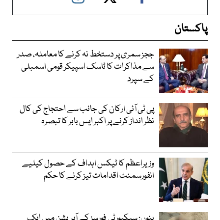
پاکستان
ججز سمری پر دستخط نہ کرنے کا معاملہ، صدر
سے مذاکرات کا ٹاسک اسپیکر قومی اسمبلی
کے سپرد
پی ٹی آئی ارکان کی جانب سے احتجاج کی کال
نظر انداز کرنے پر اکبر ایس بابر کا تبصرہ
وزیراعظم کا ٹیکس اہداف کے حصول کیلیے
انفورسمنٹ اقدامات تیز کرنے کا حکم
بنوں: سیکیورٹی فورسز کے آپریشن میں ایک