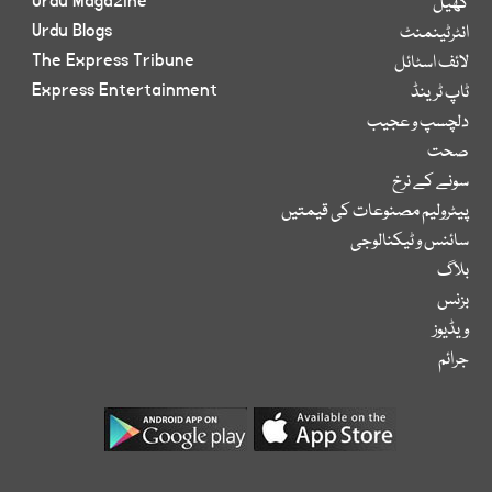
Urdu Magazine
کھیل
Urdu Blogs
انٹرٹینمنٹ
The Express Tribune
لائف اسٹائل
Express Entertainment
ٹاپ ٹرینڈ
دلچسپ و عجیب
صحت
سونے کے نرخ
پیٹرولیم مصنوعات کی قیمتیں
سائنس و ٹیکنالوجی
بلاگ
بزنس
ویڈیوز
جرائم