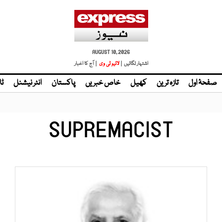
AUGUST 10, 2026
اشتہار لگائیں |
لائیو ٹی وی
| آج کا اخبار
صفحۂ اول
تازہ ترین
کھیل
خاص خبریں
پاکستان
انٹر نیشنل
ٹا
SUPREMACIST