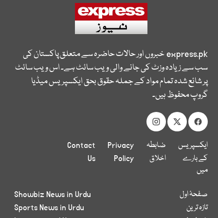
express.pk
خبروں اور حالات حاضرہ سے متعلق پاکستان کی
سب سے زیادہ وزٹ کی جانے والی ویب سائٹ ہے۔ اس ویب سائٹ
پر شائع شدہ تمام مواد کے جملہ حقوق بحق ایکسپریس میڈیا
گروپ محفوظ ہیں۔
ایکسپریس
ضابطہ
Privacy
Contact
کے بارے
اخلاق
Policy
Us
میں
صفحۂ اول
Showbiz News in Urdu
تازہ ترین
Sports News in Urdu