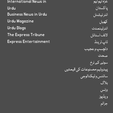
غزہ لہو لہو
International News in
پاکستان
Urdu
Business News in Urdu
انٹر نیشنل
Urdu Magazine
کھیل
Urdu Blogs
انٹرٹینمنٹ
The Express Tribune
لائف اسٹائل
Express Entertainment
ٹاپ ٹرینڈ
دلچسپ و عجیب
صحت
سونے کے نرخ
پیٹرولیم مصنوعات کی قیمتیں
سائنس و ٹیکنالوجی
بلاگ
بزنس
ویڈیوز
جرائم