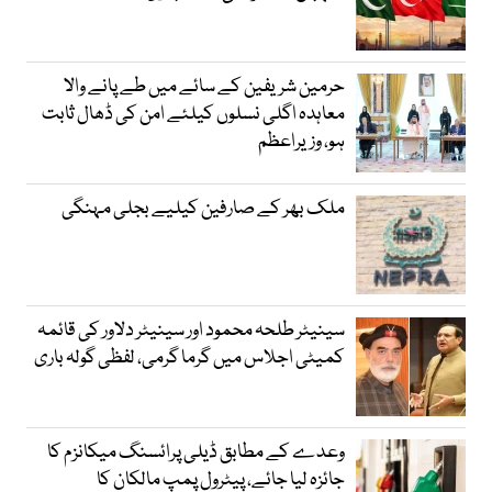
حرمین شریفین کے سائے میں طے پانے والا
معاہدہ اگلی نسلوں کیلئے امن کی ڈھال ثابت
ہو، وزیراعظم
ملک بھر کے صارفین کیلیے بجلی مہنگی
سینیٹر طلحہ محمود اور سینیٹر دلاور کی قائمہ
کمیٹی اجلاس میں گرما گرمی، لفظی گولہ باری
وعدے کے مطابق ڈیلی پرائسنگ میکانزم کا
جائزہ لیا جائے، پیٹرول پمپ مالکان کا