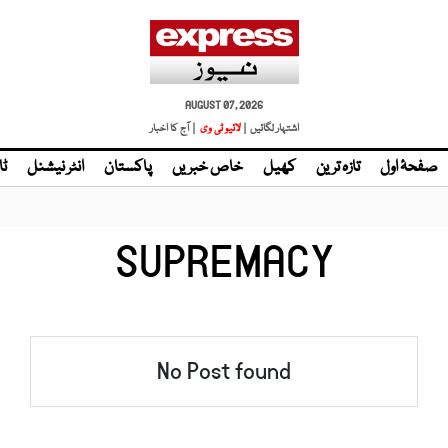
AUGUST 07, 2026
اشتہار لگائیں |
| آج کا اخبار
صفحۂ اول
تازہ ترین
کھیل
خاص خبریں
پاکستان
انٹر نیشنل
ٹا
SUPREMACY
No Post found