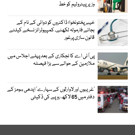
وزیرپیٹرولیم کو خط
خیبرپختونخوا؛ ڈاکٹروں کو دوائی کے نام کے
بجائے فارمولہ لکھنے، کمپیوٹرائز نسخے کیلئے
قانون سازی پرغور
پی آئی اے کا نجکاری کے بعد پہلے اجلاس میں
ملازمین کے حوالے سے بڑا فیصلہ
’غریبوں اور لاوارثوں کے سہارے‘ ایدھی ہومز کے
دفتر میں 65 لاکھ روپے کی ڈکیتی