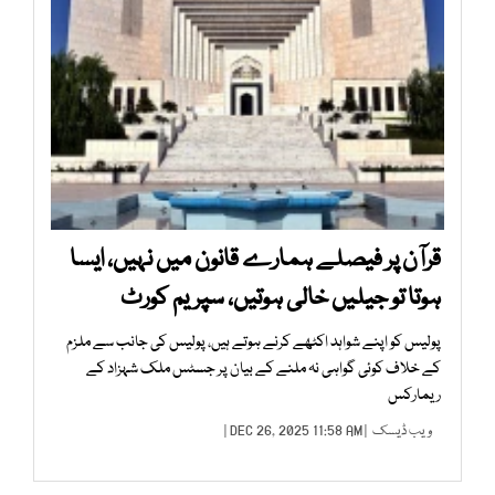
قرآن پر فیصلے ہمارے قانون میں نہیں، ایسا
ہوتا تو جیلیں خالی ہوتیں، سپریم کورٹ
پولیس کو اپنے شواہد اکٹھے کرنے ہوتے ہیں، پولیس کی جانب سے ملزم
کے خلاف کوئی گواہی نہ ملنے کے بیان پر جسٹس ملک شہزاد کے
ریمارکس
ویب ڈیسک
| DEC 26, 2025 11:58 AM |