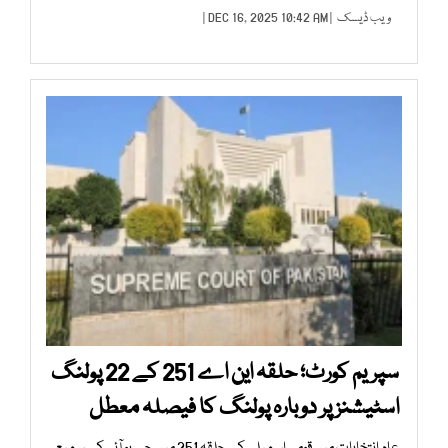
ویب ڈیسک
| DEC 16, 2025 10:42 AM |
سپریم کورٹ؛ حلقہ این اے 251 کے 22 پولنگ
اسٹیشنز پر دوبارہ پولنگ کا فیصلہ معطل