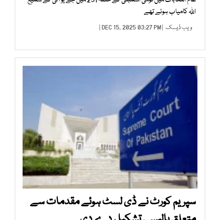
عام انتخابات میں قومی اسمبلی کے حلقہ 251 میں جے یو آئی کے سمیع
اللہ کامیاب ہوئے تھے
ویب ڈیسک
| DEC 15, 2025 03:27 PM |
سپریم کورٹ نے ڈی لسٹ ہوئے مقدمات سے
متعلق پالیسی تشکیل دے دی