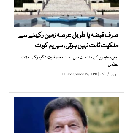
صرف قبضہ یا طویل عرصہ زمین رکھنے سے
ملکیت ثابت نہیں ہوتی، سپریم کورٹ
زبانی معاہدوں کے مقدمات میں سخت معیارِ ثبوت لاگو ہوگا، عدالت
عظمیٰ
ویب ڈیسک
| FEB 26, 2026 12:11 PM |