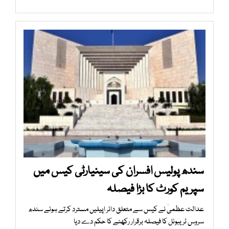
سندھ پولیس افسران کی سینیارٹی کیس میں
سپریم کورٹ کا بڑا فیصلہ
عدالت عظمیٰ نے کیس سے متعلق دائر اپیلیں مسترد کرتے ہوئے سندھ
سروس ٹریبونل کا فیصلہ برقرار رکھنے کا حکم دے دیا