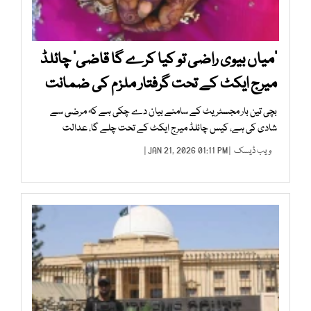
’میاں بیوی راضی تو کیا کرے گا قاضی‘ چائلڈ
میرج ایکٹ کے تحت گرفتار ملزم کی ضمانت
بچی تین بار مجسٹریٹ کے سامنے بیان دے چکی ہے کہ مرضی سے
شادی کی ہے، کیس چائلڈ میرج ایکٹ کے تحت چلے گا، عدالت
ویب ڈیسک
| JAN 21, 2026 01:11 PM |