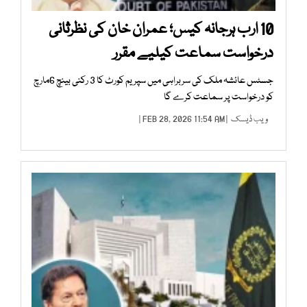
10 ارب ہرجانہ کیس؛ عمران خان کی نظرثانی
درخواست سماعت کیلیے مقرر
جسٹس عائشہ ملک کی سربراہی میں سپریم کورٹ کا 3 رکنی بینچ 6مارچ
کو درخواست پر سماعت کرے گا
ویب ڈیسک
| FEB 28, 2026 11:54 AM |