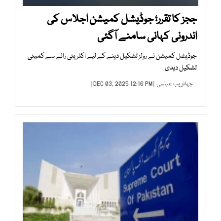
ججز کا تقرر؛ جوڈیشل کمیشن اجلاس کی
اندرونی کہانی سامنے آگئی
جوڈیشل کمیشن نے رولز تشکیل دینے کے لیے اکثریتی رائے سے کمیٹی
تشکیل دیدی
جہانزیب عباسی
| DEC 03, 2025 12:16 PM |