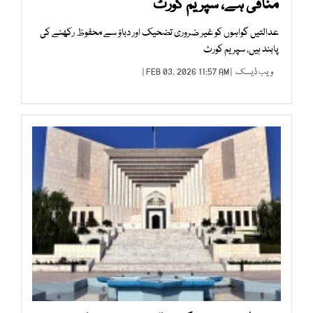
منافی ہے، سپریم کورٹ
عدالتیں گواہوں کو غیر ضروری تضحیک اور دباؤ سے محفوظ رکھنے کی
پابند ہیں، سپریم کورٹ
ویب ڈیسک
| FEB 03, 2026 11:57 AM |