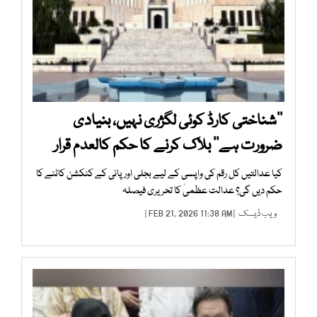
’’شناختی کارڈ کوئی لگژری نہیں، بنیادی
ضرورت ہے‘‘ بلاک کرنے کا حکم کالعدم قرار
کیا عدالتیں کل رقم کی واپسی کے لیے بجلی اور پانی کے کنکشن کاٹنے کا
حکم دیں گی؟ عدالت عظمیٰ کا تحریری فیصلہ
ویب ڈیسک
| FEB 21, 2026 11:38 AM |