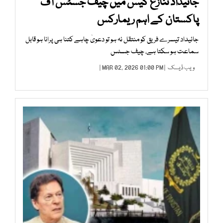
جائیداد تنازع کیس میں چیف جسٹس آف
پاکستان کے اہم ریمارکس
جائیداد تیسرے فریق کو منتقل نہ ہو تو دعویٰ چاہے کتنا ہی پرانا ہو قابل
سماعت ہو سکتا ہے، چیف جسٹس
ویب ڈیسک
| MAR 02, 2026 01:00 PM |