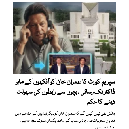
سپریم کورٹ کا عمران خان کو آنکھوں کے ماہر
ڈاکٹر تک رسائی ، بچوں سے رابطوں کی سہولت
دینے کا حکم
بالکل بھی نہیں کہیں گے کہ عمران خان کو دیگر قیدیوں کے مقابلے میں
نمایاں سہولیات دی جائیں، سب کے ساتھ یکساں سلوک ہونا چاہیے،
چیف جسٹس