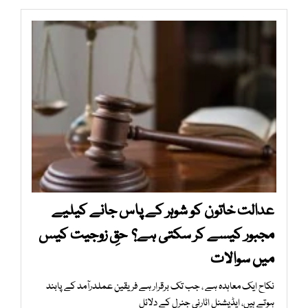
عدالت خاتون کو شوہر کے پاس جانے کیلیے
مجبور کیسے کر سکتی ہے؟ حقِ زوجیت کیس
میں سوالات
نکاح ایک معاہدہ ہے ، جب تک برقرار ہے فریقین عملدرآمد کے پابند
ہوتے ہیں، ایڈیشنل اٹارنی جنرل کے دلائل