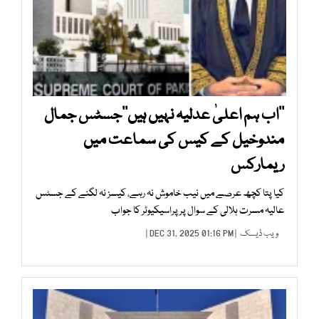
’’اب ہم اعلیٰ عدلیہ نہیں ہیں‘‘جسٹس جمال
مندوخیل کے کیس کی سماعت میں
ریمارکس
کیا پتا کچھ عرصے میں نیب خاموش نہ رہے، کیسز نہ لگنے کے جسٹس
عالیہ مسرت ہلالی کے سوال پر پراسیکیوٹر کا جواب
ویب ڈیسک
| DEC 31, 2025 01:16 PM |