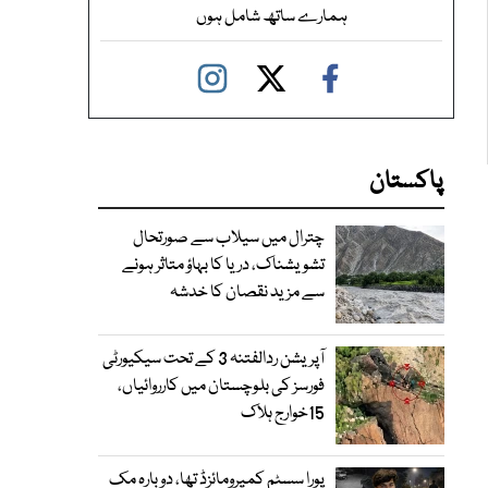
ہمارے ساتھ شامل ہوں
پاکستان
چترال میں سیلاب سے صورتحال
تشویشناک، دریا کا بہاؤ متاثر ہونے
سے مزید نقصان کا خدشہ
آپریشن ردالفتنہ 3 کے تحت سیکیورٹی
فورسز کی بلوچستان میں کارروائیاں،
15خوارج ہلاک
پورا سسٹم کمپرومائزڈ تھا، دوبارہ مک