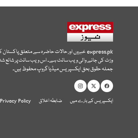
express.pk
خبروں اور حالات حاضرہ سے متعلق پاکستان 
وزٹ کی جانے والی ویب سائٹ ہے۔ اس ویب سائٹ پر شائع شدہ
جملہ حقوق بحق ایکسپریس میڈیا گروپ محفوظ ہیں۔
ایکسپریس کے بارے میں
ضابطہ اخلاق
Privacy Policy