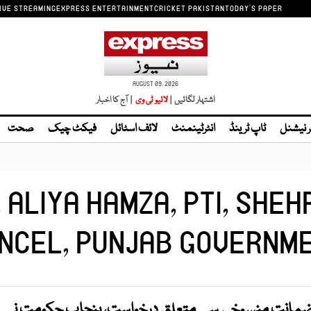
IVE STREAMING
EXPRESS ENTERTAINMENT
CRICKET PAKISTAN
TODAY'S PAPER
AUGUST 09, 2026
اشتہار لگائیں |
| آج کا اخبار
ر نیشنل
ٹاپ ٹرینڈ
انٹرٹینمنٹ
لائف اسٹائل
فیکٹ چیک
صحت
ALIYA HAMZA, PTI, SHEHR
NCEL, PUNJAB GOVERNM
ی ضمانت منسوخی سے متعلق درخواست، پنجاب حکومت نے