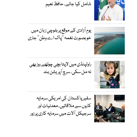
شامل کیا جائے، حافظ نعیم
یومِ آزادی کے موقع پر بلوچی زبان میں
خوبصورت نغمہ ’’پاک اے وطن‘‘ جاری
راولپنڈی میں لاپتا بچی چوتھے روز بھی
نہ مل سکی، سرچ آپریشن بند
سفیر پاکستان کی امریکی سرمایہ
کاروں سے ملاقاتیں، معدنیات اور
سرجیکل آلات میں سرمایہ کاری پر زور