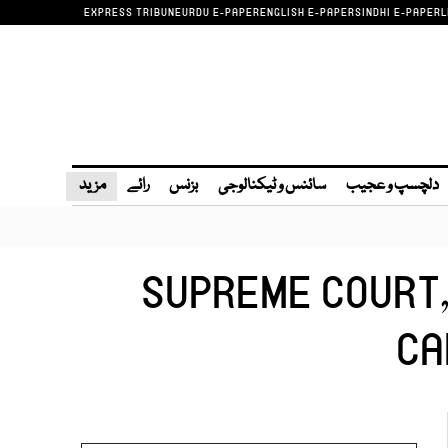
EXPRESS TRIBUNE
URDU E-PAPER
ENGLISH E-PAPER
SINDHI E-PAPER
L
دلچسپ و عجیب
سائنس و ٹیکنالوجی
بزنس
رائے
مزید
SUPREME COURT, 
CA