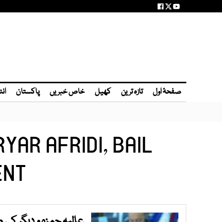
صفحۂ اول
تازہ ترین
کھیل
خاص خبریں
پاکستان
انٹ
YAR AFRIDI, BAIL
ENT
عالیہ حمزہ و دیگر ک