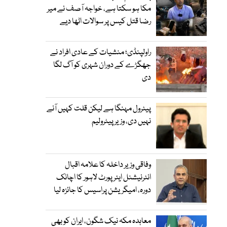
مکا ہو سکتا ہے، خواجہ آصف نے میر
رضا قتل کیس پر سوالات اٹھا دیے
راولپنڈی؛ منشیات کے عادی افراد نے
جھگڑے کے دوران شہری کو آگ لگا
دی
پیٹرول مہنگا ہے لیکن قلت کہیں آنے
نہیں دی، وزیر پیٹرولیم
وفاقی وزیر داخلہ کا علامہ اقبال
انٹرنیشنل ایئرپورٹ لاہور کا اچانک
دورہ، امیگریشن پراسیس کا جائزہ لیا
معاہدہ مکہ نیک شگون، ایران کو بھی