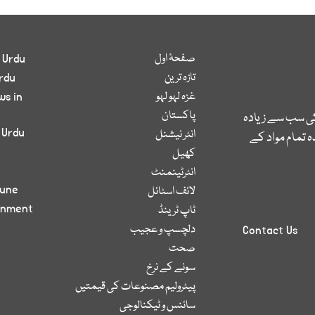
صفحۂ اول
 Urdu
تازہ ترین
rdu
غزہ لہو لہو
ws in
پاکستان
کی سب سے زیادہ
 Urdu
انٹر نیشنل
 تمام مواد کے
کھیل
انٹرٹینمنٹ
bune
لائف اسٹائل
inment
ٹاپ ٹرینڈ
دلچسپ و عجیب
Contact Us
صحت
سونے کے نرخ
پیٹرولیم مصنوعات کی قیمتیں
سائنس و ٹیکنالوجی