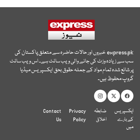
express.pk
خبروں اور حالات حاضرہ سے متعلق پاکستان کی
سب سے زیادہ وزٹ کی جانے والی ویب سائٹ ہے۔ اس ویب سائٹ
پر شائع شدہ تمام مواد کے جملہ حقوق بحق ایکسپریس میڈیا
گروپ محفوظ ہیں۔
ایکسپریس
ضابطہ
Privacy
Contact
کے بارے
اخلاق
Policy
Us
میں