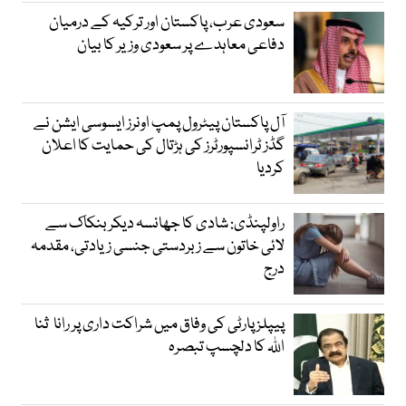
سعودی عرب، پاکستان اور ترکیہ کے درمیان
دفاعی معاہدے پر سعودی وزیر کا بیان
آل پاکستان پیٹرول پمپ اونرز ایسوسی ایشن نے
گڈز ٹرانسپورٹرز کی ہڑتال کی حمایت کا اعلان
کردیا
راولپنڈی: شادی کا جھانسہ دیکر بنکاک سے
لائی خاتون سے زبردستی جنسی زیادتی، مقدمہ
درج
پیپلز پارٹی کی وفاق میں شراکت داری پر رانا ثنا
اللہ کا دلچسپ تبصرہ