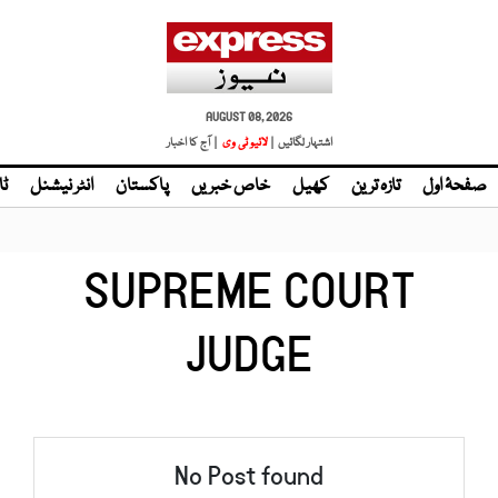
AUGUST 08, 2026
اشتہار لگائیں |
لائیو ٹی وی
| آج کا اخبار
صفحۂ اول
تازہ ترین
کھیل
خاص خبریں
پاکستان
انٹر نیشنل
ٹا
SUPREME COURT
JUDGE
No Post found