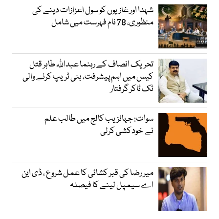
شہدا اور غازیوں کو سول اعزازات دینے کی
منظوری، 78 نام فہرست میں شامل
تحریک انصاف کے رہنما عبداللہ طاہر قتل
کیس میں اہم پیشرفت، ہنی ٹریپ کرنے والی
ٹک ٹاکر گرفتار
سوات: جہانزیب کالج میں طالب علم
نے خودکشی کرلی
میر رضا کی قبر کشائی کا عمل شروع ، ڈی این
اے سیمپل لینے کا فیصلہ