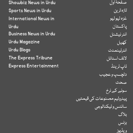
صفحۂ اول
Showbiz News in Urdu
تازہ ترین
Sports News in Urdu
غزہ لہو لہو
International News in
پاکستان
Urdu
Business News in Urdu
انٹر نیشنل
Urdu Magazine
کھیل
Urdu Blogs
انٹرٹینمنٹ
The Express Tribune
لائف اسٹائل
Express Entertainment
ٹاپ ٹرینڈ
دلچسپ و عجیب
صحت
سونے کے نرخ
پیٹرولیم مصنوعات کی قیمتیں
سائنس و ٹیکنالوجی
بلاگ
بزنس
ویڈیوز