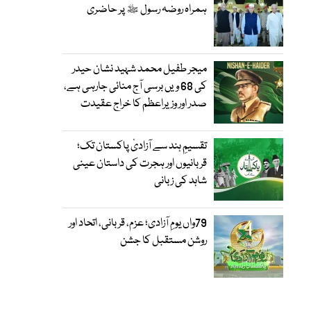
ہمراہ روضہ رسول ﷺ پر حاضری
میجر طفیل محمد شہید نشان حیدر
کی 68 ویں برسی آج منائی جارہی ہے،
صدر اور وزیراعظم کا خراج عقیدت
تقسیمِ ہند سے آزادیٔ پاکستان تک؛
قربانیوں اور ہجرت کی داستان عینی
شاہد کی زبانی
79واں یومِ آزادی؛ عزم، قربانی، اتحاد اور
روشن مستقبل کا جشن