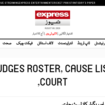
IVE STREAMING
EXPRESS ENTERTAINMENT
CRICKET PAKISTAN
TODAY'S PAPER
AUGUST 08, 2026
اشتہار لگائیں |
| آج کا اخبار
ر نیشنل
ٹاپ ٹرینڈ
انٹرٹینمنٹ
لائف اسٹائل
فیکٹ چیک
صحت
DGES ROSTER, CAUSE LI
COURT,
ور ریگولر کاز لسٹ جاری