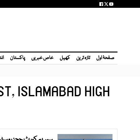
صفحۂ اول
تازہ ترین
کھیل
خاص خبریں
پاکستان
انٹ
ST, ISLAMABAD HIGH
سپریم کورٹ ججز روسٹر ا