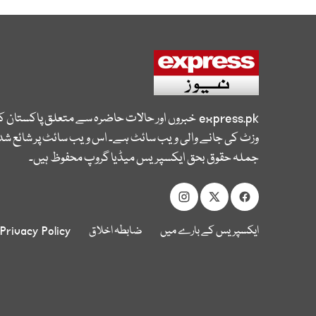
express.pk
خبروں اور حالات حاضرہ سے متعلق پاکستان 
وزٹ کی جانے والی ویب سائٹ ہے۔ اس ویب سائٹ پر شائع شدہ
جملہ حقوق بحق ایکسپریس میڈیا گروپ محفوظ ہیں۔
ایکسپریس کے بارے میں
ضابطہ اخلاق
Privacy Policy