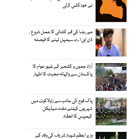
نے خودکشی کرلی
میر رضا کی قبر کشائی کا عمل شروع ،
ڈی این اے سیمپل لینے کا فیصلہ
آزاد جموں و کشمیر کے غیور عوام کا
پاکستان سے والہانہ محبت کا اظہار
پاک فوج کی جانب سے راولاکوٹ میں
شہریوں کیلئے مفت میڈیکل
کیمپس کا انعقاد
وزیر اعظم شہباز شریف کی وفد کے