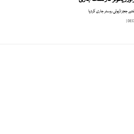
فتے ججز ڈیوٹی روسٹر جاری کردیا