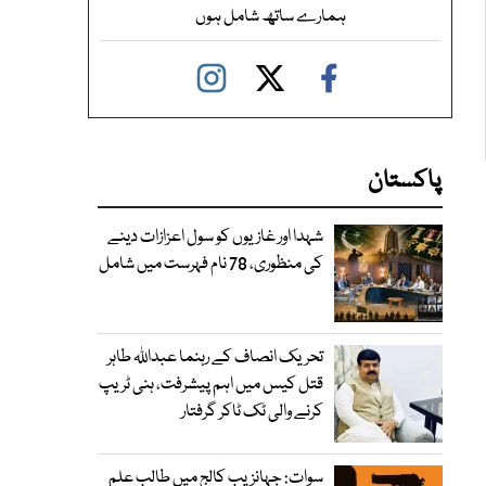
ہمارے ساتھ شامل ہوں
پاکستان
شہدا اور غازیوں کو سول اعزازات دینے
کی منظوری، 78 نام فہرست میں شامل
تحریک انصاف کے رہنما عبداللہ طاہر
قتل کیس میں اہم پیشرفت، ہنی ٹریپ
کرنے والی ٹک ٹاکر گرفتار
سوات: جہانزیب کالج میں طالب علم