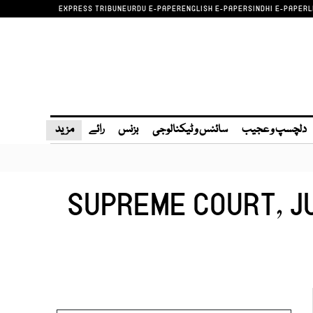
EXPRESS TRIBUNE
URDU E-PAPER
ENGLISH E-PAPER
SINDHI E-PAPER
L
دلچسپ و عجیب
سائنس و ٹیکنالوجی
بزنس
رائے
مزید
SUPREME COURT, JU