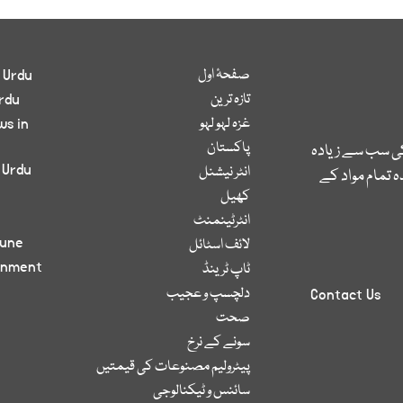
صفحۂ اول
 Urdu
تازہ ترین
rdu
غزہ لہو لہو
ws in
پاکستان
کی سب سے زیادہ
 Urdu
انٹر نیشنل
 تمام مواد کے
کھیل
انٹرٹینمنٹ
bune
لائف اسٹائل
inment
ٹاپ ٹرینڈ
دلچسپ و عجیب
Contact Us
صحت
سونے کے نرخ
پیٹرولیم مصنوعات کی قیمتیں
سائنس و ٹیکنالوجی