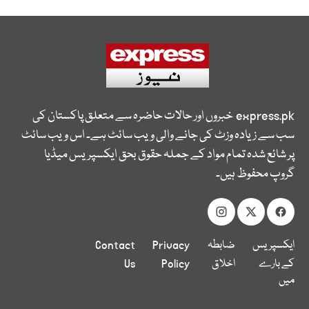
express.pk
خبروں اور حالات حاضرہ سے متعلق پاکستان کی
سب سے زیادہ وزٹ کی جانے والی ویب سائٹ ہے۔ اس ویب سائٹ
پر شائع شدہ تمام مواد کے جملہ حقوق بحق ایکسپریس میڈیا
گروپ محفوظ ہیں۔
ایکسپریس
ضابطہ
Privacy
Contact
کے بارے
اخلاق
Policy
Us
میں