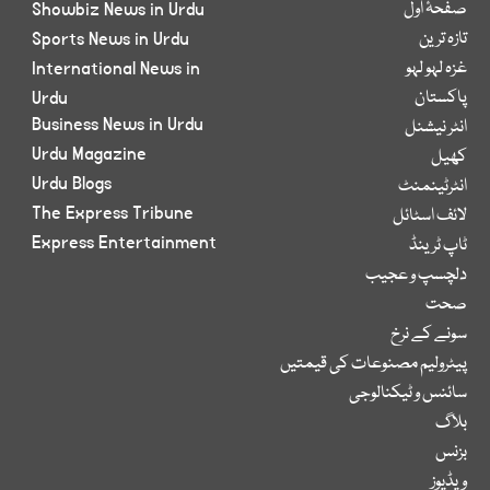
صفحۂ اول
Showbiz News in Urdu
تازہ ترین
Sports News in Urdu
غزہ لہو لہو
International News in
پاکستان
Urdu
Business News in Urdu
انٹر نیشنل
Urdu Magazine
کھیل
Urdu Blogs
انٹرٹینمنٹ
The Express Tribune
لائف اسٹائل
Express Entertainment
ٹاپ ٹرینڈ
دلچسپ و عجیب
صحت
سونے کے نرخ
پیٹرولیم مصنوعات کی قیمتیں
سائنس و ٹیکنالوجی
بلاگ
بزنس
ویڈیوز