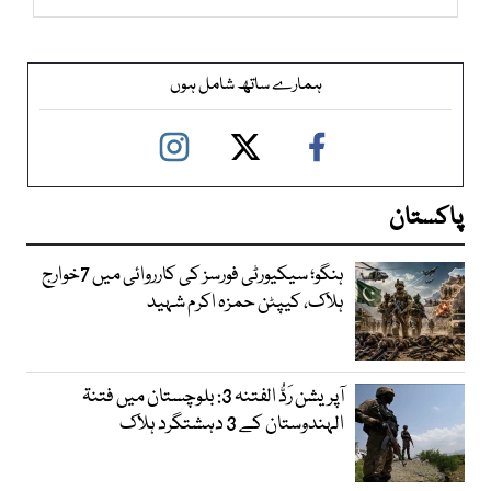
ہمارے ساتھ شامل ہوں
پاکستان
ہنگو؛ سیکیورٹی فورسز کی کارروائی میں 7خوارج
ہلاک، کیپٹن حمزہ اکرم شہید
آپریشن رَدُّ الفتنہ 3: بلوچستان میں فتنۃ
الہندوستان کے 3 دہشتگرد ہلاک