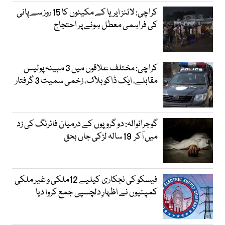
کراچی: لائنز ایریا کے مکینوں کا 15 روز سے پانی
کی فراہمی معطل ہونے پر احتجاج
کراچی: مختلف علاقوں میں 3 مبینہ پولیس
مقابلے، ایک ڈاکو ہلاک، زخمی سمیت 3 گرفتار
گوجرانوالہ: دو گروپوں کے درمیان فائرنگ کی زد
میں آکر 19 سالہ لڑکی جاں بحق
فیسکو کی نجکاری کیلیے 12ملکی و غیر ملکی
کمپنیوں نے اظہارِ دلچسپی جمع کروا دیا