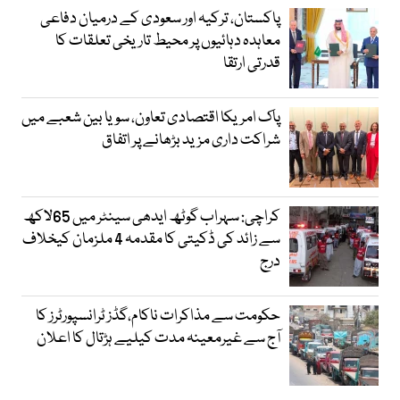
پاکستان، ترکیہ اور سعودی کے درمیان دفاعی
معاہدہ دہائیوں پر محیط تاریخی تعلقات کا
قدرتی ارتقا
پاک امریکا اقتصادی تعاون، سویا بین شعبے میں
شراکت داری مزید بڑھانے پر اتفاق
کراچی: سہراب گوٹھ ایدھی سینٹر میں 65لاکھ
سے زائد کی ڈکیتی کا مقدمہ 4 ملزمان کیخلاف
درج
حکومت سے مذاکرات ناکام،گڈز ٹرانسپورٹرز کا
آج سے غیرمعینہ مدت کیلیے ہڑتال کا اعلان