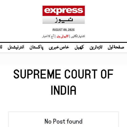
AUGUST 08, 2026
اشتہار لگائیں |
لائیو ٹی وی
| آج کا اخبار
صفحۂ اول
تازہ ترین
کھیل
خاص خبریں
پاکستان
انٹر نیشنل
ٹا
SUPREME COURT OF
INDIA
No Post found