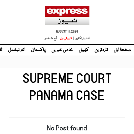
AUGUST 11, 2026
اشتہار لگائیں |
لائیو ٹی وی
| آج کا اخبار
صفحۂ اول
تازہ ترین
کھیل
خاص خبریں
پاکستان
انٹر نیشنل
ٹا
SUPREME COURT
PANAMA CASE
No Post found