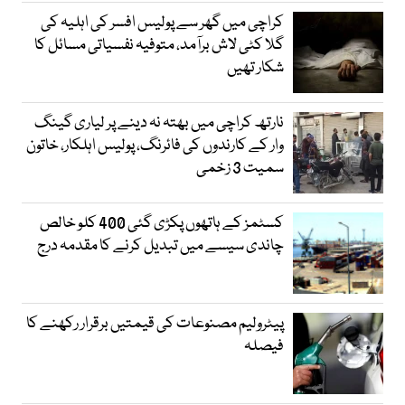
کراچی میں گھر سے پولیس افسر کی اہلیہ کی
گلا کٹی لاش برآمد، متوفیہ نفسیاتی مسائل کا
شکار تھیں
نارتھ کراچی میں بھتہ نہ دینے پر لیاری گینگ
وار کے کارندوں کی فائرنگ، پولیس اہلکار، خاتون
سمیت 3 زخمی
کسٹمز کے ہاتھوں پکڑی گئی 400 کلو خالص
چاندی سیسے میں تبدیل کرنے کا مقدمہ درج
پیٹرولیم مصنوعات کی قیمتیں برقرار رکھنے کا
فیصلہ