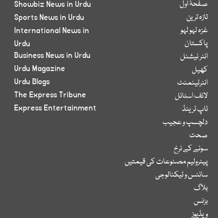
صفحۂ اول
Showbiz News in Urdu
تازہ ترین
Sports News in Urdu
غزہ لہو لہو
International News in
پاکستان
Urdu
Business News in Urdu
انٹر نیشنل
Urdu Magazine
کھیل
Urdu Blogs
انٹرٹینمنٹ
The Express Tribune
لائف اسٹائل
Express Entertainment
ٹاپ ٹرینڈ
دلچسپ و عجیب
صحت
سونے کے نرخ
پیٹرولیم مصنوعات کی قیمتیں
سائنس و ٹیکنالوجی
بلاگ
بزنس
ویڈیوز