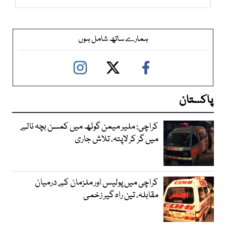
ہمارے ساتھ شامل ہوں
پاکستان
کراچی: ملیر میمن گوٹھ میں کمسن بچہ نالے
میں گر کر لاپتہ، تلاش جاری
کراچی میں پولیس اور ملزمان کے درمیان
مقابلہ، تین راہ گیر زخمی