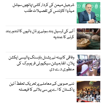
شرجیل میمن کی کردار کشی؛ پانچوں سوشل
میڈیا اکاؤنٹس کی تفصیلات طلب
آٹے کی ترسیل بند ہونے پر نان بائیوں کا تندور بند
کرنے کا عندیہ
وفاقی کابینہ نے یشنل ہاؤسنگ پالیسی ایکشن
پلان، انفارمیشن سیکیورٹی فریم ورک کی
منظوری دے دی
نئے صوبوں کے معاملے پر تحریک تحفظ آئین
پاکستان کا اے پی سی بلانے کا فیصلہ