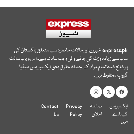
express.pk
خبروں اور حالات حاضرہ سے متعلق پاکستان کی
سب سے زیادہ وزٹ کی جانے والی ویب سائٹ ہے۔ اس ویب سائٹ
پر شائع شدہ تمام مواد کے جملہ حقوق بحق ایکسپریس میڈیا
گروپ محفوظ ہیں۔
ایکسپریس
ضابطہ
Privacy
Contact
کے بارے
اخلاق
Policy
Us
میں