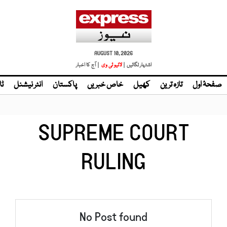
AUGUST 10, 2026
اشتہار لگائیں |
| آج کا اخبار
صفحۂ اول
تازہ ترین
کھیل
خاص خبریں
پاکستان
انٹر نیشنل
ٹا
SUPREME COURT
RULING
No Post found