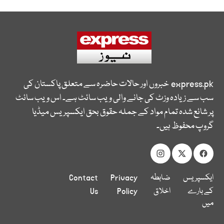
express.pk
خبروں اور حالات حاضرہ سے متعلق پاکستان کی
سب سے زیادہ وزٹ کی جانے والی ویب سائٹ ہے۔ اس ویب سائٹ
پر شائع شدہ تمام مواد کے جملہ حقوق بحق ایکسپریس میڈیا
گروپ محفوظ ہیں۔
ایکسپریس
ضابطہ
Privacy
Contact
کے بارے
اخلاق
Policy
Us
میں