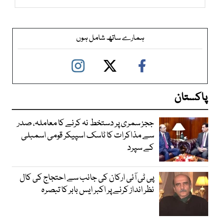
ہمارے ساتھ شامل ہوں
پاکستان
ججز سمری پر دستخط نہ کرنے کا معاملہ، صدر
سے مذاکرات کا ٹاسک اسپیکر قومی اسمبلی
کے سپرد
پی ٹی آئی ارکان کی جانب سے احتجاج کی کال
نظر انداز کرنے پر اکبر ایس بابر کا تبصرہ