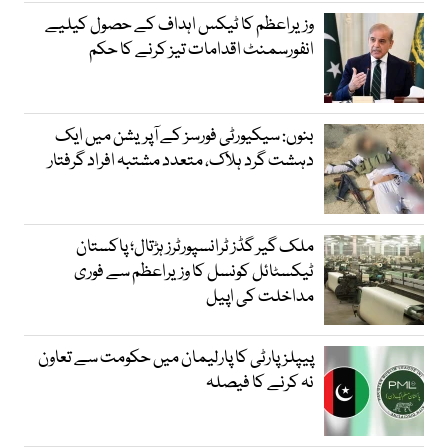
وزیراعظم کا ٹیکس اہداف کے حصول کیلیے
انفورسمنٹ اقدامات تیز کرنے کا حکم
بنوں: سیکیورٹی فورسز کے آپریشن میں ایک
دہشت گرد ہلاک، متعدد مشتبہ افراد گرفتار
ملک گیر گڈز ٹرانسپورٹرز ہڑتال؛ پاکستان
ٹیکسٹائل کونسل کا وزیراعظم سے فوری
مداخلت کی اپیل
پیپلزپارٹی کا پارلیمان میں حکومت سے تعاون
نہ کرنے کا فیصلہ