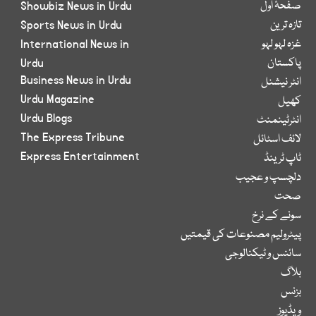
صفحۂ اول
Showbiz News in Urdu
تازہ ترین
Sports News in Urdu
غزہ لہو لہو
International News in
پاکستان
Urdu
Business News in Urdu
انٹر نیشنل
Urdu Magazine
کھیل
Urdu Blogs
انٹرٹینمنٹ
The Express Tribune
لائف اسٹائل
Express Entertainment
ٹاپ ٹرینڈ
دلچسپ و عجیب
صحت
سونے کے نرخ
پیٹرولیم مصنوعات کی قیمتیں
سائنس و ٹیکنالوجی
بلاگ
بزنس
ویڈیوز