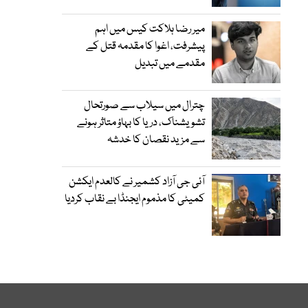
میر رضا ہلاکت کیس میں اہم
پیشرفت، اغوا کا مقدمہ قتل کے
مقدمے میں تبدیل
چترال میں سیلاب سے صورتحال
تشویشناک، دریا کا بہاؤ متاثر ہونے
سے مزید نقصان کا خدشہ
آئی جی آزاد کشمیر نے کالعدم ایکشن
کمیٹی کا مذموم ایجنڈا بے نقاب کردیا