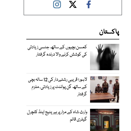
پاکستان
کمسن بچیوں کے ساتھ جنسی زیادتی
کی کوشش کرنے والا درندہ گرفتار
لاہور؛ قریبی رشتےدار کی 12 سالہ بچی
کے ساتھ گن پوائنٹ پر زیادتی، ملزم
گرفتار
وارث شاہ کے مزار پر ہیریٹیج اینڈ کلچرل
گیلری قائم