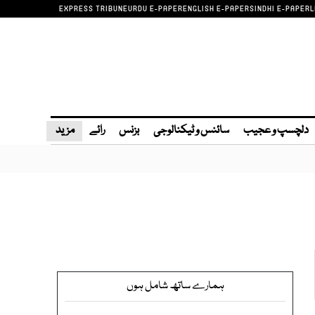
EXPRESS TRIBUNE
URDU E-PAPER
ENGLISH E-PAPER
SINDHI E-PAPER
L
دلچسپ و عجیب
سائنس و ٹیکنالوجی
بزنس
رائے
مزید
ہمارے ساتھ شامل ہوں