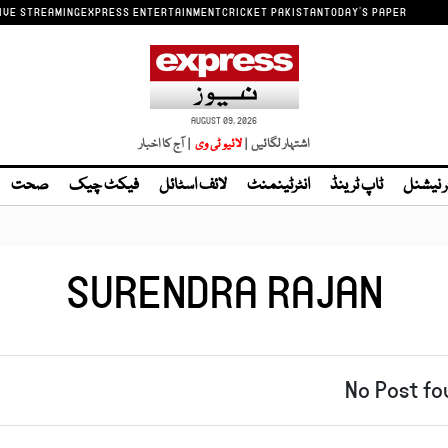
IVE STREAMING
EXPRESS ENTERTAINMENT
CRICKET PAKISTAN
TODAY'S PAPER
AUGUST 09, 2026
اشتہار لگائیں |
لائیو ٹی وی
| آج کا اخبار
ر نیشنل
ٹاپ ٹرینڈ
انٹرٹینمنٹ
لائف اسٹائل
فیکٹ چیک
صحت
SURENDRA RAJAN
No Post fo