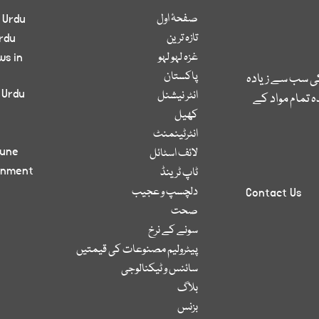
صفحۂ اول
 Urdu
تازہ ترین
rdu
غزہ لہو لہو
ws in
پاکستان
کی سب سے زیادہ
 Urdu
انٹر نیشنل
 تمام مواد کے
کھیل
انٹرٹینمنٹ
bune
لائف اسٹائل
inment
ٹاپ ٹرینڈ
دلچسپ و عجیب
Contact Us
صحت
سونے کے نرخ
پیٹرولیم مصنوعات کی قیمتیں
سائنس و ٹیکنالوجی
بلاگ
بزنس