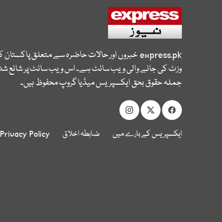
express.pk
خبروں اور حالات حاضرہ سے متعلق پاکستان 
وزٹ کی جانے والی ویب سائٹ ہے۔ اس ویب سائٹ پر شائع شدہ
جملہ حقوق بحق ایکسپریس میڈیا گروپ محفوظ ہیں۔
ایکسپریس کے بارے میں
ضابطہ اخلاق
Privacy Policy