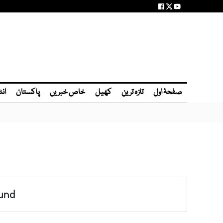
صفحۂ اول
تازہ ترین
کھیل
خاص خبریں
پاکستان
انٹ
und