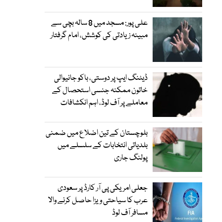
علی پور: مسجد میں 8 سالہ بچی سے
مبینہ زیادتی کی کوشش، امام گرفتار
ڈیٹنگ ایپ پر دوستی، باکو جانیوالی
خاتون ممکنہ جنسی استحصال کے
معاملے پر آف لوڈ، اہم انکشافات
بلوچستان کے تین اضلاع میں ضمنی
بلدیاتی انتخابات کے سلسلے میں
پولنگ جاری
جعلی امریکی پی آر کارڈ پر سعودی
عرب کا سیاحتی ویزا حاصل کرنے والا
مسافر آف لوڈ