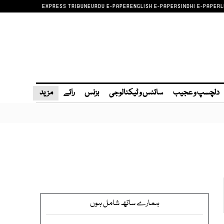
EXPRESS TRIBUNE
URDU E-PAPER
ENGLISH E-PAPER
SINDHI E-PAPER
L
دلچسپ و عجیب
سائنس و ٹیکنالوجی
بزنس
رائے
مزید
ہمارے ساتھ شامل ہوں