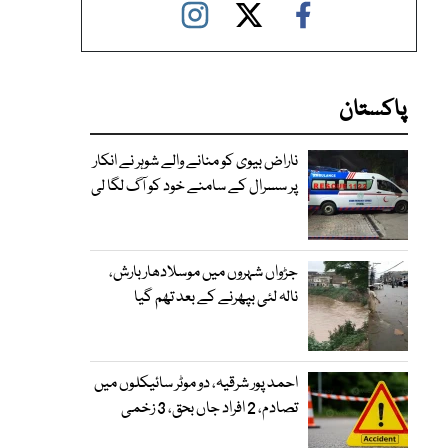
پاکستان
ناراض بیوی کو منانے والے شوہر نے انکار
پر سسرال کے سامنے خود کو آگ لگا لی
جڑواں شہروں میں موسلادھار بارش،
نالہ لئی بپھرنے کے بعد تھم گیا
احمد پور شرقیہ، دو موٹر سائیکلوں میں
تصادم، 2 افراد جاں بحق، 3 زخمی