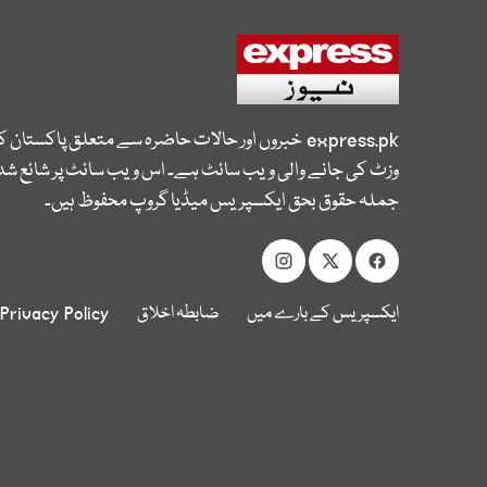
express.pk
خبروں اور حالات حاضرہ سے متعلق پاکستان 
وزٹ کی جانے والی ویب سائٹ ہے۔ اس ویب سائٹ پر شائع شدہ
جملہ حقوق بحق ایکسپریس میڈیا گروپ محفوظ ہیں۔
ایکسپریس کے بارے میں
ضابطہ اخلاق
Privacy Policy