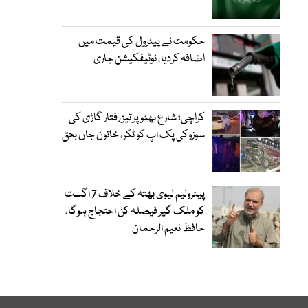
حکومت نے پیٹرول کی قیمت میں
اضافہ کردیا، نوٹیفکیشن جاری
کراچی؛ شارع بھٹو پر تیز رفتار گاڑی کی
سوزوکی پک اپ کو ٹکر، خاتون جاں بحق
پیٹرولیم لیوی بھتہ کے خلاف 7 اگست
کو ملک گیر فیصلہ کن احتجاج ہوگا،
حافظ نعیم الرحمان