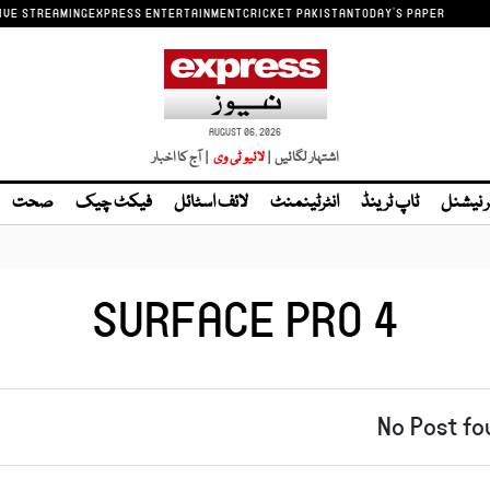
IVE STREAMING
EXPRESS ENTERTAINMENT
CRICKET PAKISTAN
TODAY'S PAPER
AUGUST 06, 2026
اشتہار لگائیں |
| آج کا اخبار
ر نیشنل
ٹاپ ٹرینڈ
انٹرٹینمنٹ
لائف اسٹائل
فیکٹ چیک
صحت
SURFACE PRO 4
No Post fo