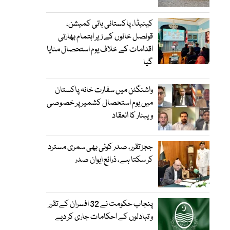
کینیڈا، پاکستانی ہائی کمیشن،
قونصل خانوں کے زیر اہتمام بھارتی
اقدامات کے خلاف یوم استحصال منایا
گیا
واشنگٹن میں سفارت خانہ پاکستان
میں یوم استحصال کشمیر پر خصوصی
ویبنار کا انعقاد
ججز تقرر، صدر کوئی بھی سمری مسترد
کر سکتا ہے، ذرائع ایوان صدر
پنجاب حکومت نے 32 افسران کے تقرر
و تبادلوں کے احکامات جاری کر دیے