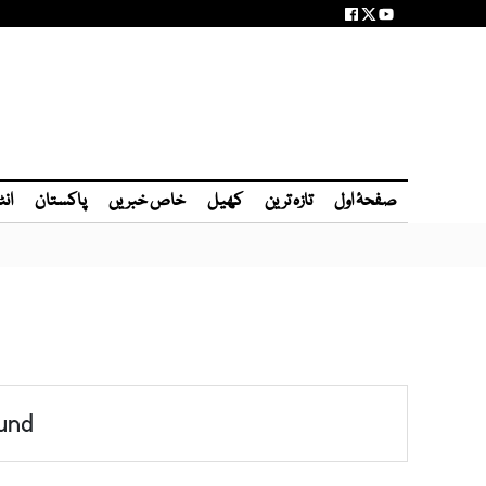
صفحۂ اول
تازہ ترین
کھیل
خاص خبریں
پاکستان
انٹ
und