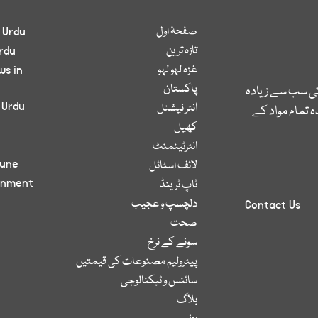
صفحۂ اول
 Urdu
تازہ ترین
rdu
غزہ لہو لہو
ws in
پاکستان
کی سب سے زیادہ
 Urdu
انٹر نیشنل
 تمام مواد کے
کھیل
انٹرٹینمنٹ
bune
لائف اسٹائل
inment
ٹاپ ٹرینڈ
دلچسپ و عجیب
Contact Us
صحت
سونے کے نرخ
پیٹرولیم مصنوعات کی قیمتیں
سائنس و ٹیکنالوجی
بلاگ