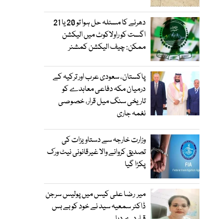
دھرنے کا مسئلہ حل ہوا تو 20 یا 21
اگست کو راولاکوٹ میں الیکشن
ممکن: چیف الیکشن کمشنر
پاکستان، سعودی عرب اور ترکیہ کے
درمیان مکہ دفاعی معاہدے کو
تاریخی سنگ میل قرار، خصوصی
نغمہ جاری
وزارت خارجہ سے دستاویزات کی
تصدیق کروانے والا غیرقانونی نیٹ ورک
پکڑا گیا
میر رضا علی کیس میں پولیس سرجن
ڈاکٹر سمعیہ سید نے خود کو بے بس