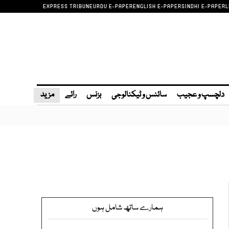
EXPRESS TRIBUNE
URDU E-PAPER
ENGLISH E-PAPER
SINDHI E-PAPER
L
دلچسپ و عجیب
سائنس و ٹیکنالوجی
بزنس
رائے
مزید
ہمارے ساتھ شامل ہوں