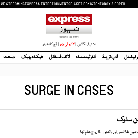
IVE STREAMING
EXPRESS ENTERTAINMENT
CRICKET PAKISTAN
TODAY'S PAPER
AUGUST 08, 2026
اشتہار لگائیں |
| آج کا اخبار
ر نیشنل
ٹاپ ٹرینڈ
انٹرٹینمنٹ
لائف اسٹائل
فیکٹ چیک
صحت
SURGE IN CASES
سن سلوک
ں غلاموں اور باندیوں کا رواج عام تھا