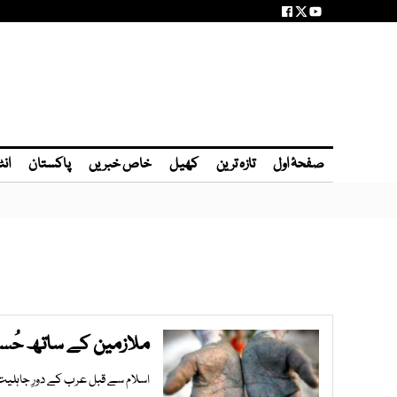
صفحۂ اول
تازہ ترین
کھیل
خاص خبریں
پاکستان
انٹ
ملازمین کے ساتھ حُ
اسلام سے قبل عرب کے دورِ جاہلیت می