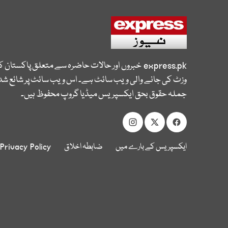
express.pk
خبروں اور حالات حاضرہ سے متعلق پاکستان 
وزٹ کی جانے والی ویب سائٹ ہے۔ اس ویب سائٹ پر شائع شدہ
جملہ حقوق بحق ایکسپریس میڈیا گروپ محفوظ ہیں۔
ایکسپریس کے بارے میں
ضابطہ اخلاق
Privacy Policy