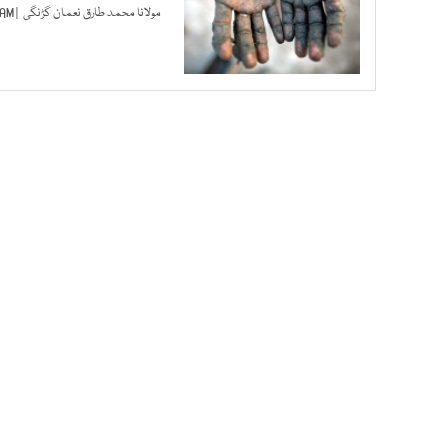
مولانا محمد طارق نعمان گڑنگی
| FEB 18, 2022 08:36 AM |