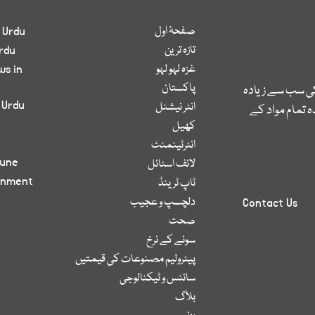
صفحۂ اول
 Urdu
تازہ ترین
rdu
غزہ لہو لہو
ws in
پاکستان
کی سب سے زیادہ
 Urdu
انٹر نیشنل
 تمام مواد کے
کھیل
انٹرٹینمنٹ
bune
لائف اسٹائل
inment
ٹاپ ٹرینڈ
دلچسپ و عجیب
Contact Us
صحت
سونے کے نرخ
پیٹرولیم مصنوعات کی قیمتیں
سائنس و ٹیکنالوجی
بلاگ