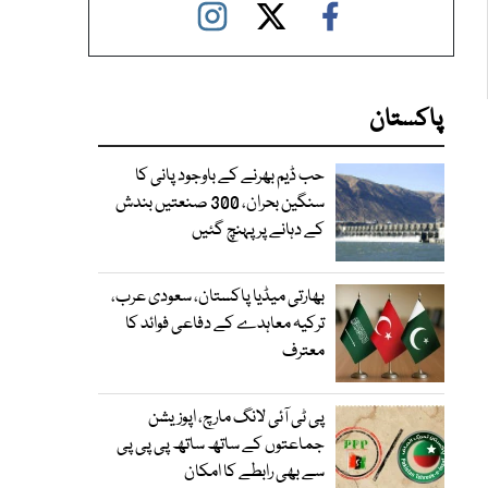
پاکستان
حب ڈیم بھرنے کے باوجود پانی کا
سنگین بحران، 300 صنعتیں بندش
کے دہانے پر پہنچ گئیں
بھارتی میڈیا پاکستان، سعودی عرب،
ترکیہ معاہدے کے دفاعی فوائد کا
معترف
پی ٹی آئی لانگ مارچ، اپوزیشن
جماعتوں کے ساتھ ساتھ پی پی پی
سے بھی رابطے کا امکان