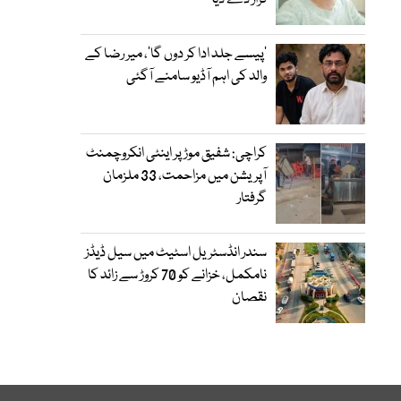
قرار دے دیا
’پیسے جلد ادا کر دوں گا‘، میر رضا کے
والد کی اہم آڈیو سامنے آگئی
کراچی: شفیق موڑ پر اینٹی انکروچمنٹ
آپریشن میں مزاحمت، 33 ملزمان
گرفتار
سندر انڈسٹریل اسٹیٹ میں سیل ڈیڈز
نامکمل، خزانے کو 70 کروڑ سے زائد کا
نقصان