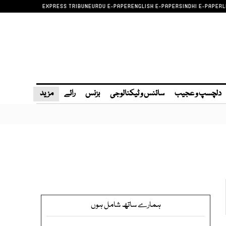
EXPRESS TRIBUNE
URDU E-PAPER
ENGLISH E-PAPER
SINDHI E-PAPER
L
دلچسپ و عجیب
سائنس و ٹیکنالوجی
بزنس
رائے
مزید
ہمارے ساتھ شامل ہوں