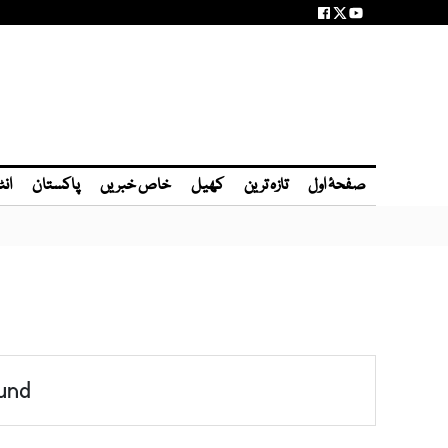
صفحۂ اول
تازہ ترین
کھیل
خاص خبریں
پاکستان
انٹ
und