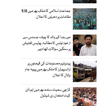
جماعت اسلامی کا ملک بھر میں 510
مقامات پر دھرنوں کا اعلان
میر رضا کے والد کا چیف جسٹس سے
از خود نوٹس کا مطالبہ، پولیس تفتیش
پر سنگین سوالات اٹھا دیے
پیٹرولیم مصنوعات کی قیمتوں پر
ٹرانسپورٹرز کا ملک بھر میں پہیہ جام
ہڑتال کا اعلان
کراچی سمیت سندھ بھر میں ایم ڈی
کیٹ امتحان ری شیڈول