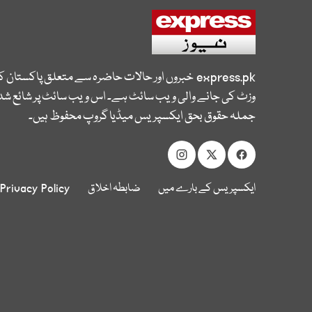
express.pk
خبروں اور حالات حاضرہ سے متعلق پاکستان 
وزٹ کی جانے والی ویب سائٹ ہے۔ اس ویب سائٹ پر شائع شدہ
جملہ حقوق بحق ایکسپریس میڈیا گروپ محفوظ ہیں۔
ایکسپریس کے بارے میں
ضابطہ اخلاق
Privacy Policy