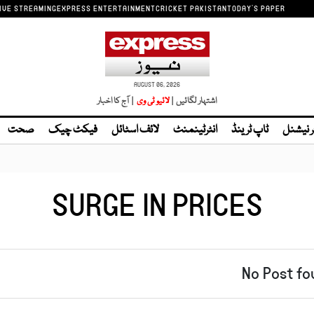
IVE STREAMING
EXPRESS ENTERTAINMENT
CRICKET PAKISTAN
TODAY'S PAPER
AUGUST 06, 2026
اشتہار لگائیں |
| آج کا اخبار
ر نیشنل
ٹاپ ٹرینڈ
انٹرٹینمنٹ
لائف اسٹائل
فیکٹ چیک
صحت
SURGE IN PRICES
No Post fo