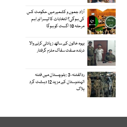
آزاد جموں و کشمیر میں حکومت کس
کی ہوگی؟ انتخابات کا تیسرا اور اہم
مرحلہ 10 اگست کو ہوگا
بیوہ خاتون کے ساتھ زیادتی کرنے والا
درندہ صفت سفاک ملزم گرفتار
ردالفتنہ-3 : بلوچستان میں فتنہ
الہندوستان کے مزید 12 دہشت گرد
ہلاک