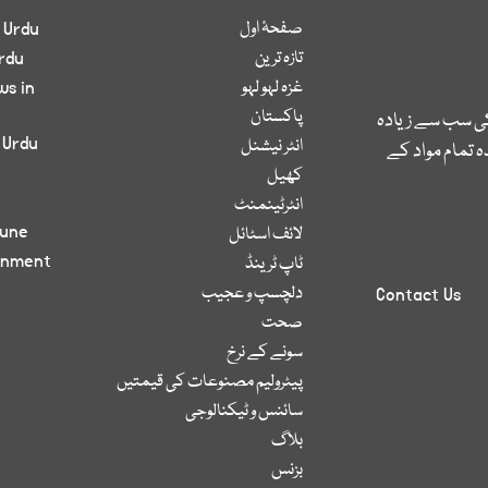
صفحۂ اول
 Urdu
تازہ ترین
rdu
غزہ لہو لہو
ws in
پاکستان
کی سب سے زیادہ
 Urdu
انٹر نیشنل
 تمام مواد کے
کھیل
انٹرٹینمنٹ
bune
لائف اسٹائل
inment
ٹاپ ٹرینڈ
دلچسپ و عجیب
Contact Us
صحت
سونے کے نرخ
پیٹرولیم مصنوعات کی قیمتیں
سائنس و ٹیکنالوجی
بلاگ
بزنس