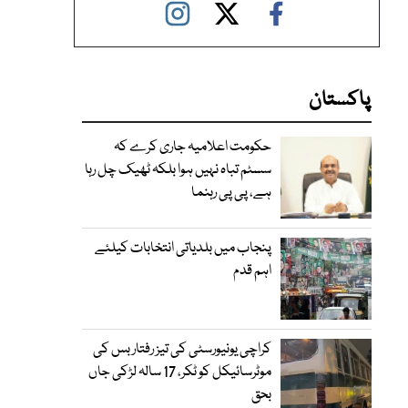
پاکستان
حکومت اعلامیہ جاری کرے کہ
سسٹم تباہ نہیں ہوا بلکہ ٹھیک چل رہا
ہے، پی پی رہنما
پنجاب میں بلدیاتی انتخابات کیلئے
اہم قدم
کراچی یونیورسٹی کی تیز رفتار بس کی
موٹرسائیکل کو ٹکر، 17 سالہ لڑکی جاں
بحق