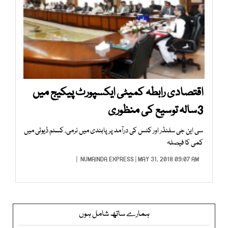
اقتصادی رابطہ کمیٹی ایکسپورٹ پیکیج میں
3سالہ توسیع کی منظوری
سی این جی سلنڈر اور کٹس کی درآمد پر پابندی میں نرمی، کسٹم ڈیوٹی میں
کمی کا فیصلہ
NUMAINDA EXPRESS
| MAY 31, 2018 09:07 AM |
ہمارے ساتھ شامل ہوں