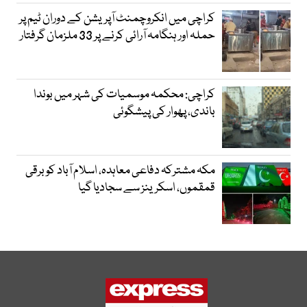
کراچی میں انکروچمنٹ آپریشن کے دوران ٹیم پر
حملہ اور ہنگامہ آرائی کرنے پر 33 ملزمان گرفتار
کراچی: محکمہ موسمیات کی شہر میں بوندا
باندی، پھوار کی پیشگوئی
مکہ مشترکہ دفاعی معاہدہ، اسلام آباد کو برقی
قمقموں، اسکرینز سے سجادیا گیا