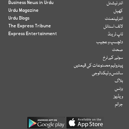
Business News in Urdu
انٹر نیشنل
Urdu Magazine
کھیل
Urdu Blogs
انٹرٹینمنٹ
The Express Tribune
لائف اسٹائل
Express Entertainment
ٹاپ ٹرینڈ
دلچسپ و عجیب
صحت
سونے کے نرخ
پیٹرولیم مصنوعات کی قیمتیں
سائنس و ٹیکنالوجی
بلاگ
بزنس
ویڈیوز
جرائم