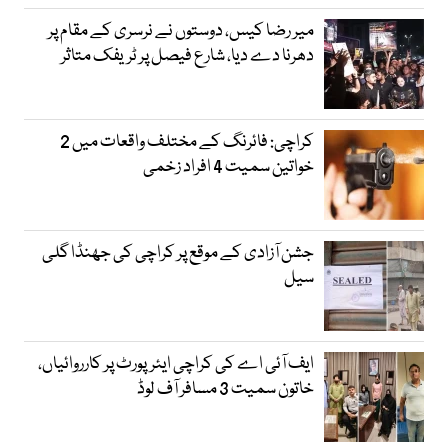
میر رضا کیس، دوستوں نے نرسری کے مقام پر
دھرنا دے دیا، شارع فیصل پر ٹریفک متاثر
کراچی: فائرنگ کے مختلف واقعات میں 2
خواتین سمیت 4 افراد زخمی
جشن آزادی کے موقع پر کراچی کی جھنڈا گلی
سیل
ایف آئی اے کی کراچی ایئرپورٹ پر کارروائیاں،
خاتون سمیت 3 مسافر آف لوڈ