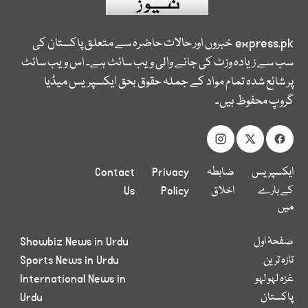
express.pk
خبروں اور حالات حاضرہ سے متعلق پاکستان کی
سب سے زیادہ وزٹ کی جانے والی ویب سائٹ ہے۔ اس ویب سائٹ
پر شائع شدہ تمام مواد کے جملہ حقوق بحق ایکسپریس میڈیا
گروپ محفوظ ہیں۔
ایکسپریس
ضابطہ
Privacy
Contact
کے بارے
اخلاق
Policy
Us
میں
صفحۂ اول
Showbiz News in Urdu
تازہ ترین
Sports News in Urdu
غزہ لہو لہو
International News in
پاکستان
Urdu