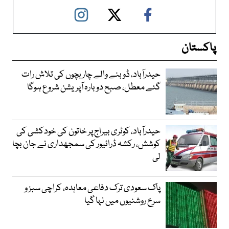
پاکستان
حیدرآباد، ڈوبنے والے چار بچوں کی تلاش رات
گئے معطل، صبح دوبارہ آپریشن شروع ہوگا
حیدرآباد، کوٹری بیراج پر خاتون کی خودکشی کی
کوشش، رکشہ ڈرائیور کی سمجھداری نے جان بچا
لی
پاک سعودی ترک دفاعی معاہدہ، کراچی سبز و
سرخ روشنیوں میں نہا گیا