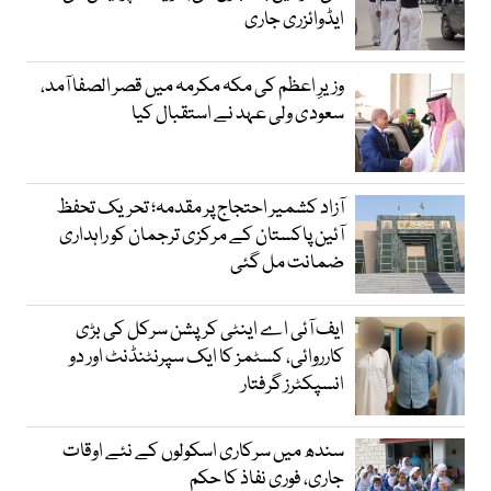
ایڈوائزری جاری
وزیرِ اعظم کی مکہ مکرمہ میں قصر الصفا آمد،
سعودی ولی عہد نے استقبال کیا
آزاد کشمیر احتجاج پر مقدمہ؛ تحریک تحفظ
آئین پاکستان کے مرکزی ترجمان کو راہداری
ضمانت مل گئی
ایف آئی اے اینٹی کرپشن سرکل کی بڑی
کارروائی، کسٹمز کا ایک سپرنٹنڈنٹ اور دو
انسپکٹرز گرفتار
سندھ میں سرکاری اسکولوں کے نئے اوقات
جاری، فوری نفاذ کا حکم