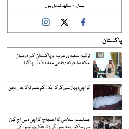
ہمارے ساتھ شامل ہوں
پاکستان
ترکیہ، سعودی عرب اور پاکستان کے درمیان
’مکہ مشترکہ دفاعی معاہدہ‘ طے پا گیا
کراچی؛ پہاڑ سے گر کر ایک کم عمر لڑکا جاں بحق
جماعت اسلامی کا احتجاج: کراچی میں آج کون
سی سڑکیں بند ہوں گی؟ ٹریفک پولیس کی