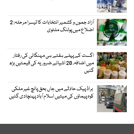
آزاد جموں و کشمیر انتخابات کا تیسرا مرحلہ: 2
اضلاع میں پولنگ ملتوی
اگست کے پہلے ہفتے ہی مہنگائی کی رفتار
میں اضافہ، 20 اشیائے ضروریہ کی قیمتیں بڑھ
گئیں
براڈ پیک حادثے میں جاں بحق پانچ غیر ملکی
کوہ پیماؤں کی میتیں اسلام آباد پہنچادی گئیں