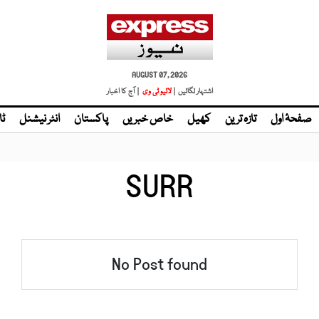
AUGUST 07, 2026
اشتہار لگائیں |
لائیو ٹی وی
| آج کا اخبار
صفحۂ اول
تازہ ترین
کھیل
خاص خبریں
پاکستان
انٹر نیشنل
ٹا
SURR
No Post found