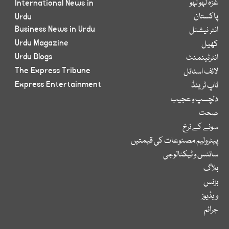
غزہ لہو لہو
International News in
پاکستان
Urdu
Business News in Urdu
انٹر نیشنل
Urdu Magazine
کھیل
Urdu Blogs
انٹرٹینمنٹ
The Express Tribune
لائف اسٹائل
Express Entertainment
ٹاپ ٹرینڈ
دلچسپ و عجیب
صحت
سونے کے نرخ
پیٹرولیم مصنوعات کی قیمتیں
سائنس و ٹیکنالوجی
بلاگ
بزنس
ویڈیوز
جرائم