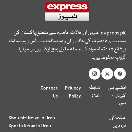
express.pk
خبروں اور حالات حاضرہ سے متعلق پاکستان کی
سب سے زیادہ وزٹ کی جانے والی ویب سائٹ ہے۔ اس ویب سائٹ
پر شائع شدہ تمام مواد کے جملہ حقوق بحق ایکسپریس میڈیا
گروپ محفوظ ہیں۔
ایکسپریس
ضابطہ
Privacy
Contact
کے بارے
اخلاق
Policy
Us
میں
صفحۂ اول
Showbiz News in Urdu
تازہ ترین
Sports News in Urdu